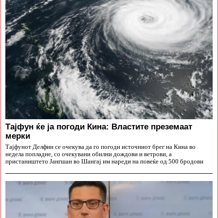
Тајфун ќе ја погоди Кина: Властите преземаат
мерки
Тајфунот Делфин се очекува да го погоди источниот брег на Кина во
недела попладне, со очекувани обилни дождови и ветрови, а
пристаништето Јангшан во Шангај им нареди на повеќе од 500 бродови