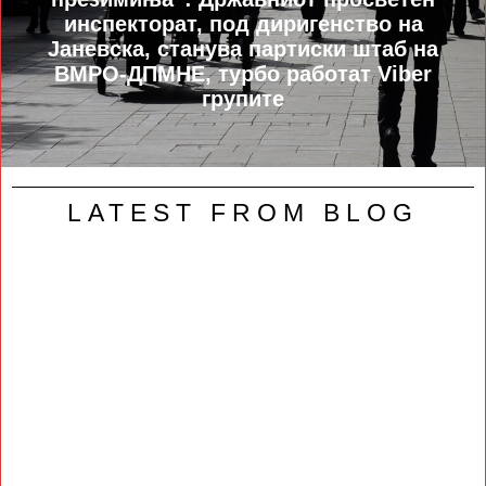
инспекторат, под диригенство на
Јаневска, станува партиски штаб на
ВМРО-ДПМНЕ, турбо работат Viber
групите
LATEST FROM BLOG