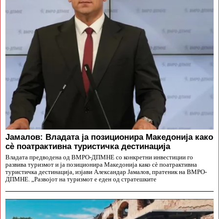
Јамалов: Владата ја позиционира Македонија како
сè поатрактивна туристичка дестинација
Владата предводена од ВМРО-ДПМНЕ со конкретни инвестиции го
развива туризмот и ја позиционира Македонија како сè поатрактивна
туристичка дестинација, изјави Александар Јамалов, пратеник на ВМРО-
ДПМНЕ. „Развојот на туризмот е еден од стратешките