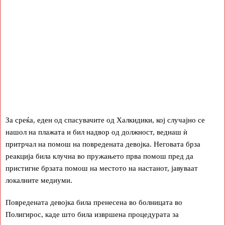
За среќа, еден од спасувачите од Халкидики, кој случајно се
нашол на плажата и бил надвор од должност, веднаш ѝ
притрчал на помош на повредената девојка. Неговата брза
реакција била клучна во пружањето прва помош пред да
пристигне брзата помош на местото на настанот, јавуваат
локалните медиуми.
Повредената девојка била пренесена во болницата во
Полигирос, каде што била извршена процедурата за