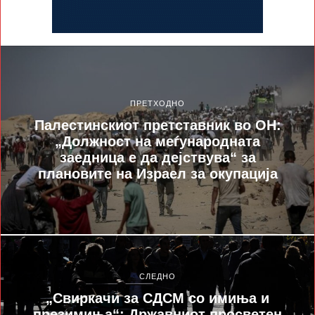
ПРЕТХОДНО
Палестинскиот претставник во ОН:
„Должност на меѓународната
заедница е да дејствува“ за
плановите на Израел за окупација
СЛЕДНО
„Свиркачи за СДСМ со имиња и
презимиња“: Државниот просветен