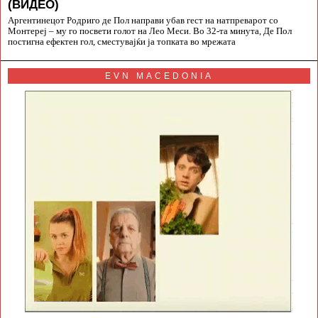
(ВИДЕО)
Аргентинецот Родриго де Пол направи убав гест на натпреварот со
Монтереј – му го посвети голот на Лео Меси. Во 32-та минута, Де Пол
постигна ефектен гол, сместувајќи ја топката во мрежата
EVN MACEDONIA