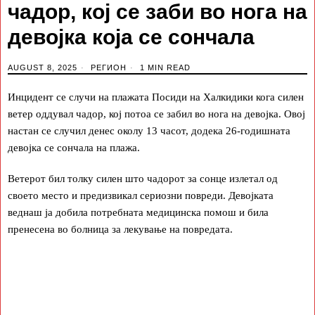
чадор, кој се заби во нога на
девојка која се сончала
AUGUST 8, 2025
РЕГИОН
1 MIN READ
Инцидент се случи на плажата Посиди на Халкидики кога силен
ветер оддувал чадор, кој потоа се забил во нога на девојка. Овој
настан се случил денес околу 13 часот, додека 26-годишната
девојка се сончала на плажа.
Ветерот бил толку силен што чадорот за сонце излетал од
своето место и предизвикал сериозни повреди. Девојката
веднаш ја добила потребната медицинска помош и била
пренесена во болница за лекување на повредата.