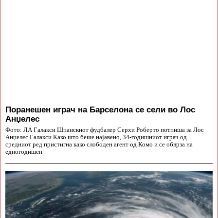
Поранешен играч на Барселона се сели во Лос
Анџелес
Фото: ЛА Галакси Шпанскиот фудбалер Серхи Роберто потпиша за Лос
Анџелес Галакси Како што беше најавено, 34-годишниот играч од
средниот ред пристигна како слободен агент од Комо и се обврза на
едногодишен