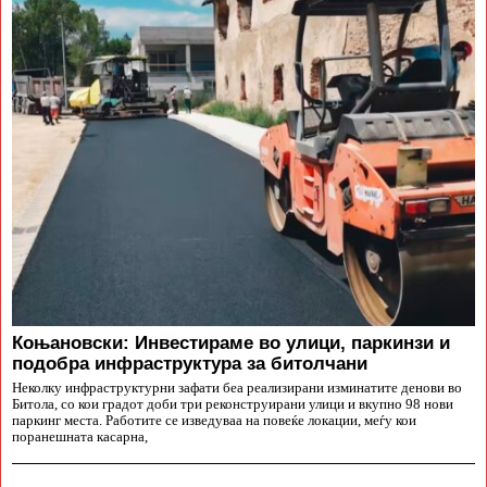
Коњановски: Инвестираме во улици, паркинзи и
подобра инфраструктура за битолчани
Неколку инфраструктурни зафати беа реализирани изминатите денови во
Битола, со кои градот доби три реконструирани улици и вкупно 98 нови
паркинг места. Работите се изведуваа на повеќе локации, меѓу кои
поранешната касарна,