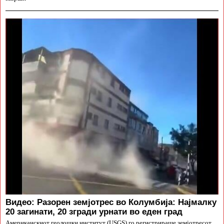
Видео: Разорен земјотрес во Колумбија: Најмалку
20 загинати, 20 згради урнати во еден град
Американскиот геолошки институт (USGS) го регистрираше земјотресот