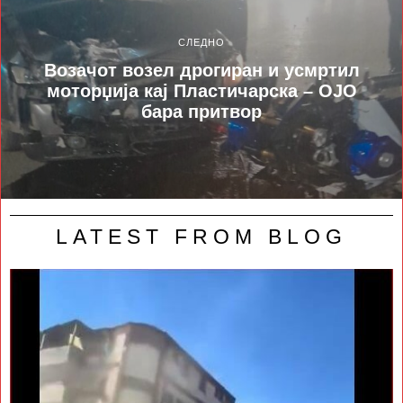
СЛЕДНО
Возачот возел дрогиран и усмртил
моторџија кај Пластичарска – ОЈО
бара притвор
LATEST FROM BLOG