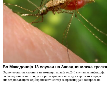
Во Македонија 13 случаи на Западнонилска треска
Од почетокот на сезоната на комарци, повеќе од 240 случаи на инфекција
со Западнонилскиот вирус се регистрирани во седум европски земји, а
според податоците од Европскиот центар за превенција и контрола на