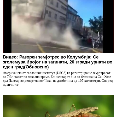
Видео: Разорен земјотрес во Колумбија: Се
зголемува бројот на загинати, 20 згради урнати во
еден град(Обновено)
Американскиот геолошки институт (USGS) го регистрираше земјотресот
во 7:34 часот по локално време. Епицентарот бил во близина на Сан Хозе
дел Палмар во департманот Чоко, на длабочина од 107 километри. Според
првичните