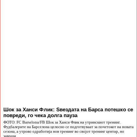
Шок за Ханси Флик: Ѕвездата на Барса потешко се
повреди, го чека долга пауза
ФОТО: FC Barselona/FB Шок за Ханси Флик на утринскиот тренинг.
Фудбалерите на Барселона целосно се подготвуваат за почетокот на новата
сезона, а утрово одработија нов тренинг во својот тренинг центар, но
заврши