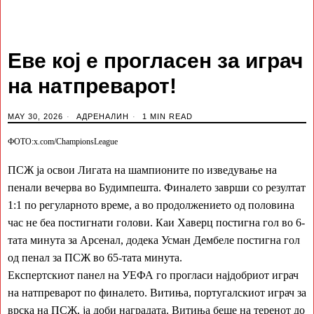
Еве кој е прогласен за играч
на натпреварот!
MAY 30, 2026
АДРЕНАЛИН
1 MIN READ
ФОТО:x.com/ChampionsLeague
ПСЖ ја освои Лигата на шампионите по изведување на
пенали вечерва во Будимпешта. Финалето заврши со резултат
1:1 по регуларното време, а во продолжението од половина
час не беа постигнати голови. Каи Хаверц постигна гол во 6-
тата минута за Арсенал, додека Усман Дембеле постигна гол
од пенал за ПСЖ во 65-тата минута.
Експертскиот панел на УЕФА го прогласи најдобриот играч
на натпреварот по финалето. Витиња, португалскиот играч за
врска на ПСЖ, ја доби наградата. Витиња беше на теренот до