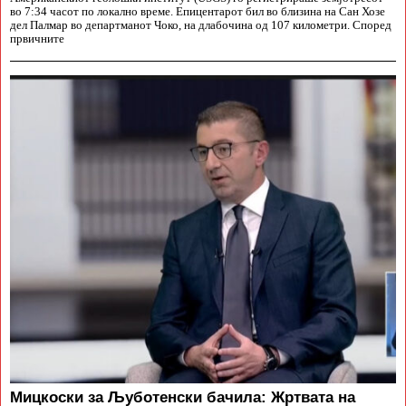
во 7:34 часот по локално време. Епицентарот бил во близина на Сан Хозе
дел Палмар во департманот Чоко, на длабочина од 107 километри. Според
првичните
Мицкоски за Љуботенски бачила: Жртвата на