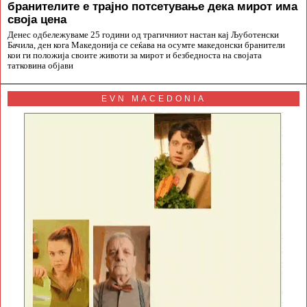
бранителите е трајно потсетување дека мирот има
своја цена
Денес одбележуваме 25 години од трагичниот настан кај Љуботенски
Бачила, ден кога Македонија се сеќава на осумте македонски бранители
кои ги положија своите животи за мирот и безбедноста на својата
татковина објави
EVN MACEDONIA