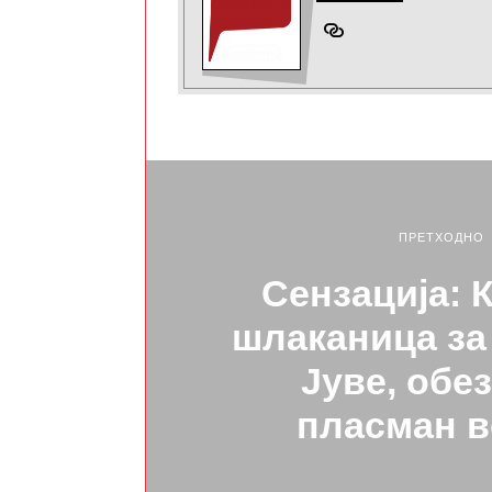
ПРЕТХОДНО
Сензација: 
шлаканица за
Јуве, обе
пласман 