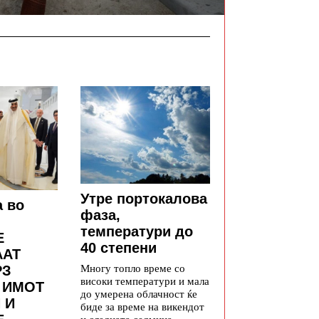
Утре портокалова
а во
фаза,
температури до
Е
40 степени
ААТ
Многу топло време со
РЗ
високи температури и мала
 ИМОТ
до умерена облачност ќе
 И
биде за време на викендот