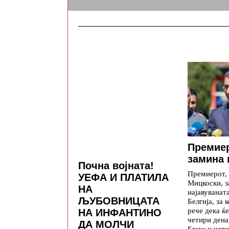
Премие
замина 
Почна војната!
Премиерот,
УЕФА И ПЛАТИЛА
Мицкоски, з
НА
најавуваната
ЉУБОВНИЦАТА
Белгија, за 
рече дека ќе
НА ИНФАНТИНО
четири дена
ДА МОЛЧИ
Бриж и чети