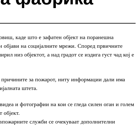
овиш, каде што е зафатен објект на поранешна
 и објави на социјалните мрежи. Според првичните
ил низ објектот, а над градот се издига густ чад кој е
а причините за пожарот, ниту информации дали има
ијалната штета.
видеа и фотографии на кои се гледа силен оган и голем
 објект.
впожарните служби се очекуваат дополнителни