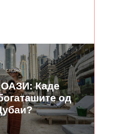
СЛЕДНО
ОАЗИ: Каде
 богаташите од
Дубаи?