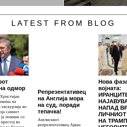
LATEST FROM BLOG
рот
Нова фаз
на одмор
војната:
Репрезентативец
ИРАНЦИТ
 Христијан
на Англија мора
НАЈАВУВ
амина на
на суд, поради
 екскурзија во
НАПАД В
тепачка!
која самиот
ЛИЧНИОТ
 ја помине со
Англискиот
НА ТРАМП
 престој во
репрезентативец Ајван
ри во Брисел.