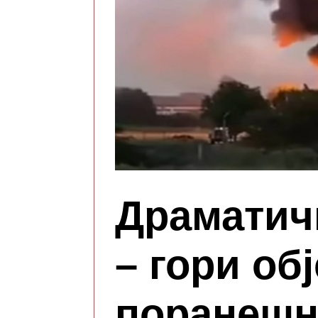
Драматич
– гори обј
поранешн