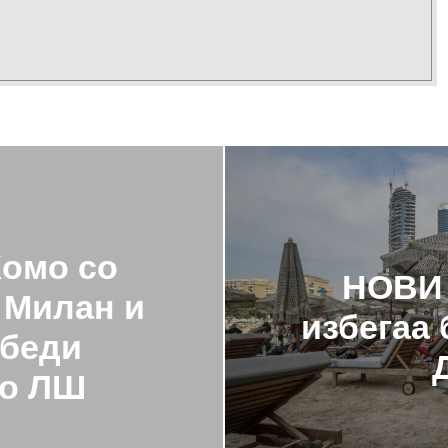
Комо со
НОВИ 
 Милан и
избегаа
збеди
во ЛШ