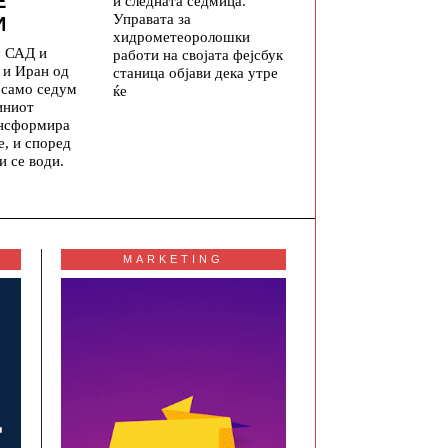
Е
и следната седмица.
Управата за
И
хидрометеоролошки
у САД и
работи на својата фејсбук
 и Иран од
станица објави дека утре
а само седум
ќе
иниот
ансформира
е, и според
и се води.
MARKETING