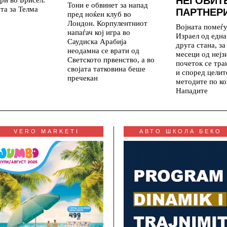
НЕГОВИТ
Тони е обвинет за напад
та за Телма
ПАРТНЕР
пред ноќен клуб во
Лондон. Корпулентниот
Војната помеѓ
напаѓач кој игра во
Израел од една
Саудиска Арабија
друга стана, з
неодамна се врати од
месеци од нејз
Светското првенство, а во
почеток се тр
својата татковина беше
и според целит
пречекан
методите по ко
Нападите
VERO MARKETI
АВТО ШКОЛА БЕКО