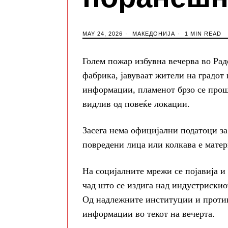
MAY 24, 2026
МАКЕДОНИЈА
1 MIN READ
Голем пожар избувна вечерва во Рад
фабрика, јавуваат жители на градот
информации, пламенот брзо се прошир
видлив од повеќе локации.
Засега нема официјални податоци з
повредени лица или колкава е матер
На социјалните мрежи се појавија и 
чад што се издига над индустрискиот
Од надлежните институции и проти
информации во текот на вечерта.