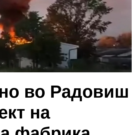
но во Радовиш
ект на
а фабрика