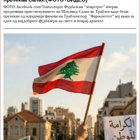
ФОТО:.facebook.com/Trabzonspor Фудбалски “земјотрес“ вчерва
предизвика пристигнувањето на Мохамед Салах во Трабзон каде беше
пречекан од илјадници фанови на Трабзонспор. “Фараонотот“ кој важи за
еден од најдобрите фудбалери на светт и покрај дригите