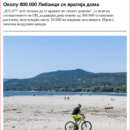
Околу 800.000 Либанци се вратија дома
„821.077 луѓе почнаа да се враќаат во своите домови“, се вели во
соопштението на ОН, додавајќи дека повеќе од 360.000 остануваат
раселени, вклучувајќи околу 26.000 во владини засолништа. Израел
започна воздушни напади