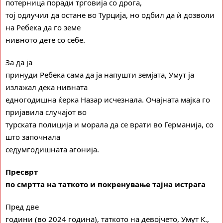
потерница поради трговија со дрога,
тој одлучил да остане во Турција, но одбил да ѝ дозволи
на Ребека да го земе
нивното дете со себе.
За да ја
принуди Ребека сама да ја напушти земјата, Умут ја
излажал дека нивната
едногодишна ќерка Назар исчезнала. Очајната мајка го
пријавила случајот во
турската полиција и морала да се врати во Германија, со
што започнала
седумгодишната агонија.
Пресврт
по смртта на таткото и покренување тајна истрага
Пред две
години (во 2024 година), таткото на девојчето, Умут К.,