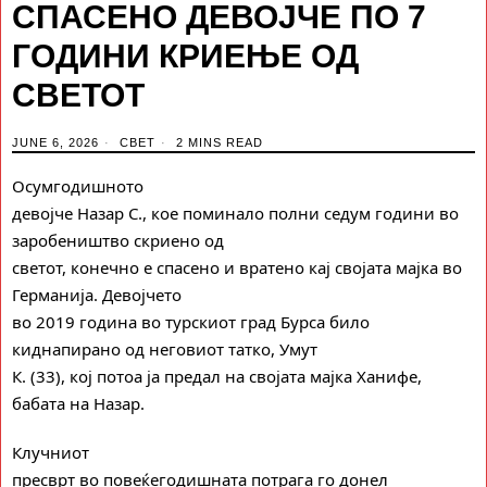
СПАСЕНО ДЕВОЈЧЕ ПО 7
ГОДИНИ КРИЕЊЕ ОД
СВЕТОТ
JUNE 6, 2026
СВЕТ
2 MINS READ
Осумгодишното
девојче Назар С., кое поминало полни седум години во
заробеништво скриено од
светот, конечно е спасено и вратено кај својата мајка во
Германија. Девојчето
во 2019 година во турскиот град Бурса било
киднапирано од неговиот татко, Умут
К. (33), кој потоа ја предал на својата мајка Ханифе,
бабата на Назар.
Клучниот
пресврт во повеќегодишната потрага го донел