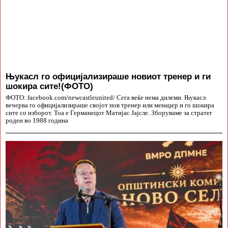
Њукасл го официјализираше новиот тренер и ги
шокира сите!(ФОТО)
ФОТО:.facebook.com/newcastleunited/ Сега веќе нема дилеми. Њукасл
вечерва го официјализираше својот нов тренер или менаџер и го шокира
сите со изборот. Тоа е Германецот Матијас Јајсле. Зборуваме за стратег
роден во 1988 година