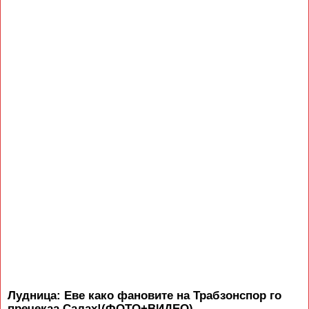
Лудница: Еве како фановите на Трабзонспор го
пречекаа Салах!(ФОТО+ВИДЕО)