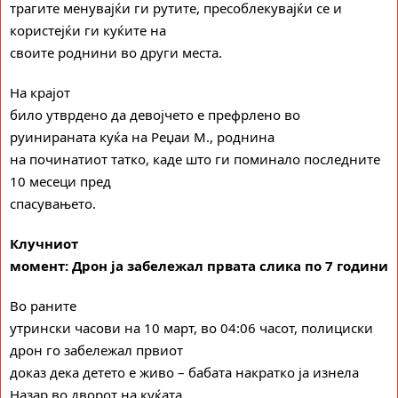
трагите менувајќи ги рутите, пресоблекувајќи се и
користејќи ги куќите на
своите роднини во други места.
На крајот
било утврдено да девојчето е префрлено во
руинираната куќа на Реџаи М., роднина
на починатиот татко, каде што ги поминало последните
10 месеци пред
спасувањето.
Клучниот
момент: Дрон ја забележал првата слика по 7 години
Во раните
утрински часови на 10 март, во 04:06 часот, полициски
дрон го забележал првиот
доказ дека детето е живо – бабата накратко ја изнела
Назар во дворот на куќата.