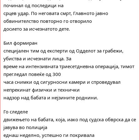
починал од последици на
срцев удар. По неговата смрт, Главното јавно
обвинителство повторно го отворило
досието за исчезнатото дете.
Бил формиран
специјален тим од експерти од Одделот за грабежи,
убиства и исчезнати лица. За
време на интензивната триесетдневна операција, тимот
прегледал повеќе од 300
часа снимки од сигурносни камери и спроведувал
непрекинат физички и технички
надзор над бабата и нејзините роднини.
Го следеле
движењето на бабата, која, иако под судска обврска да се
јавува во полиција
еднаш неделно, успешно ги
покривал
а