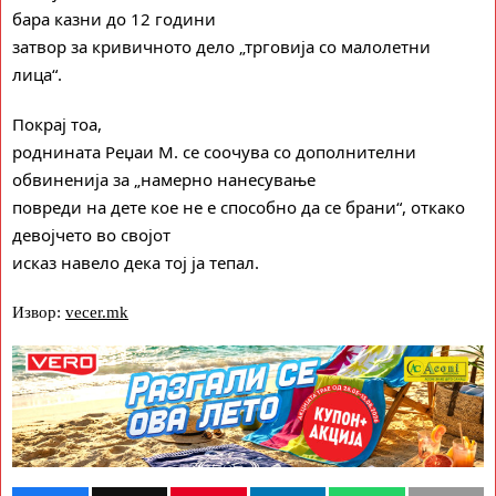
бара казни до 12 години
затвор за кривичното дело „трговија со малолетни
лица“.
Покрај тоа,
роднината Реџаи М. се соочува со дополнителни
обвиненија за „намерно нанесување
повреди на дете кое не е способно да се брани“, откако
девојчето во својот
исказ навело дека тој ја тепал.
Извор:
vecer.mk