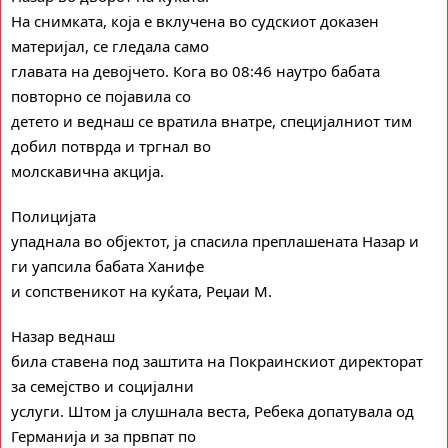
На снимката, која е вклучена во судскиот доказен
материјал, се гледала само
главата на девојчето. Кога во 08:46 наутро бабата
повторно се појавила со
детето и веднаш се вратила внатре, специјалниот тим
добил потврда и тргнал во
молскавична акција.
Полицијата
упаднала во објектот, ја спасила преплашената Назар и
ги уапсила бабата Ханифе
и сопственикот на куќата, Реџаи М.
Назар веднаш
била ставена под заштита на Покраинскиот директорат
за семејство и социјални
услуги. Штом ја слушнала веста, Ребека допатувала од
Германија и за првпат по