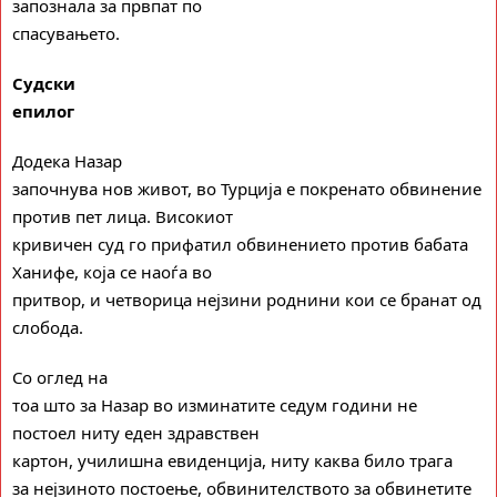
запознала за првпат по
спасувањето.
Судски
епилог
Додека Назар
започнува нов живот, во Турција е покренато обвинение
против пет лица. Високиот
кривичен суд го прифатил обвинението против бабата
Ханифе, која се наоѓа во
притвор, и четворица нејзини роднини кои се бранат од
слобода.
Со оглед на
тоа што за Назар во изминатите седум години не
постоел ниту еден здравствен
картон, училишна евиденција, ниту как
ва
било траг
а
за нејзиното постоење, обвинителството за обвинетите