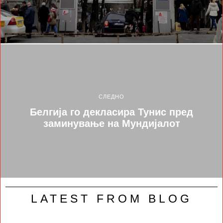
СЛЕДНО
Белгија го декласира Тунис пред
заминување на Мундијалот
LATEST FROM BLOG