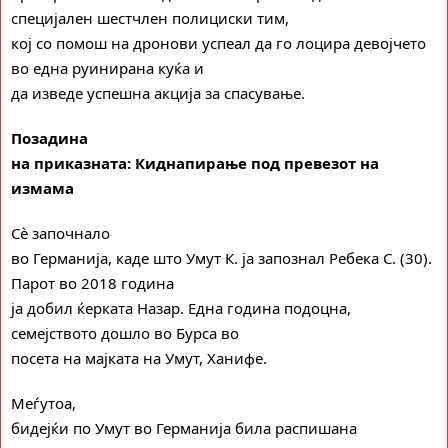
специјален шестчлен полициски тим,
кој со помош на дронови успеал да го лоцира девојчето
во една руинирана куќа и
да изведе успешна акција за спасување.
Позадина
на приказната: Киднапирање под превезот на
измама
Сè започнало
во Германија, каде што Умут К. ја запознал Ребека С. (30).
Парот во 2018 година
ја добил ќерката Назар. Една година подоцна,
семејството дошло во Бурса во
посета на мајката на Умут, Ханифе.
Меѓутоа,
бидејќи по Умут во Германија била распишана