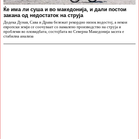
Ќе има ли суша и во македонија, и дали постои
закана од недостаток на струја
Додека Дунав, Сава и Драва бележат рекордно низок водостој, а некои
европски земји се соочуваат со намалено производство на струја и
проблеми во пловидбата, состојбата во Северна Македонија засега е
стабилна анализа