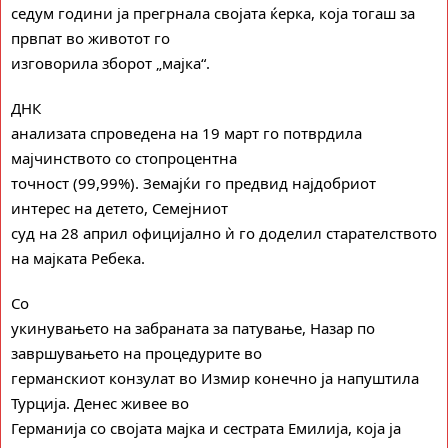
седум години ја прегрнала својата ќерка, која тогаш за
првпат во животот го
изговорила зборот „мајка“.
ДНК
анализата спроведена на 19 март го потврдила
мајчинството со стопроцентна
точност (99,99%). Земајќи го предвид најдобриот
интерес на детето, Семејниот
суд на 28 април официјално ѝ го доделил старателството
на мајката Ребека.
Со
укинувањето на забраната за патување, Назар по
завршувањето на процедурите во
германскиот конзулат во Измир конечно ја напуштила
Турција. Денес живее во
Германија со својата мајка и сестрата Емилија, која ја