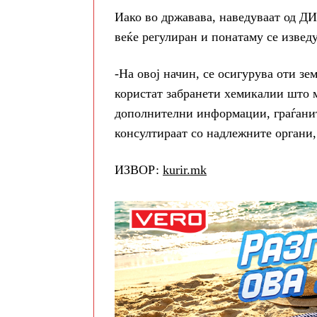
Иако во државава, наведуваат од ДИ
веќе регулиран и понатаму се извед
-На овој начин, се осигурува оти зе
користат забранети хемикалии што м
дополнителни информации, граѓаните
консултираат со надлежните органи
ИЗВОР:
kurir.mk