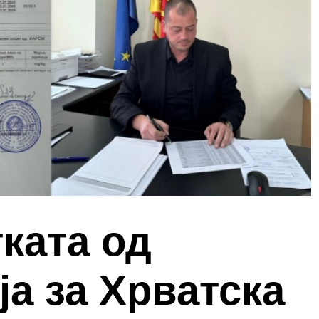
ката од
а за Хрватска