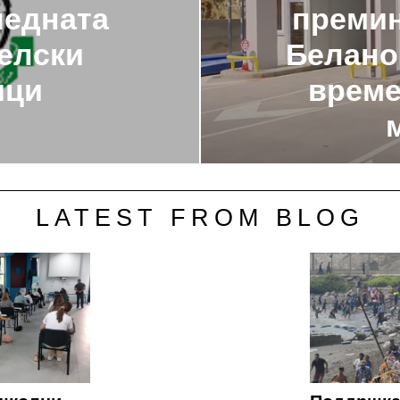
ледната
премин
аелски
Белано
ици
време
LATEST FROM BLOG