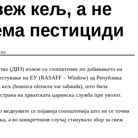
еж кељ, а не
ема пестициди
EAD
ство (ДИЗ) излезе со соопштение по добивањето на
звестување на ЕУ (RASAFF – Window) од Република
кељ (brassica oleracea var sabauda), што била
страна на хрватската царинска служба при увозот.
 медиумите се појавија соопштенија што не се точни
ка, а во конкретниов случај станувало збор за свеж