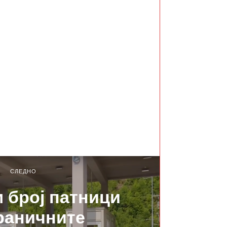
СЛЕДНО
м број патници
раничните