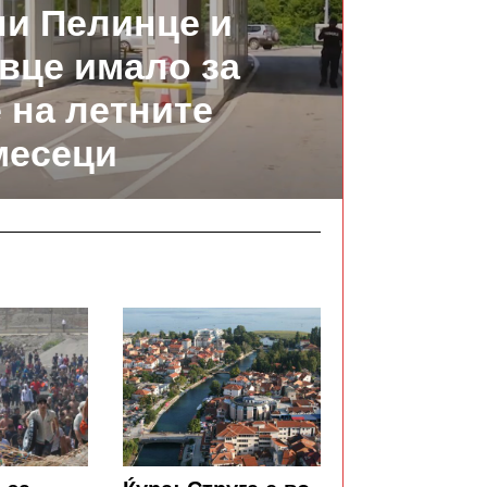
и Пелинце и
вце имало за
 на летните
месеци