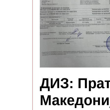
ДИЗ: Прат
Македониј