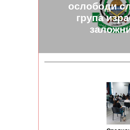
ослободи с
група изр
заложн