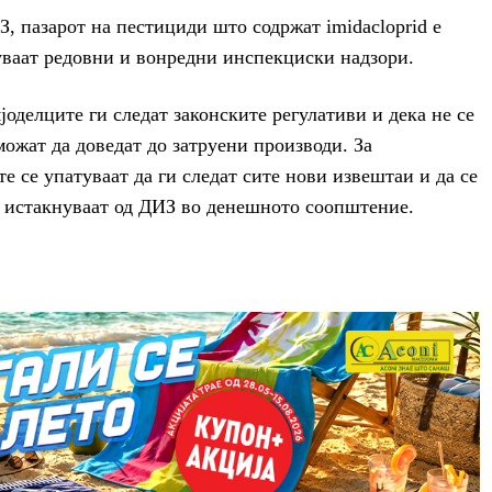
З, пазарот на пестициди што содржат imidacloprid е
уваат редовни и вонредни инспекциски надзори.
мјоделците ги следат законските регулативи и дека не се
ожат да доведат до затруени производи. За
 се упатуваат да ги следат сите нови извештаи и да се
, истакнуваат од ДИЗ во денешното соопштение.