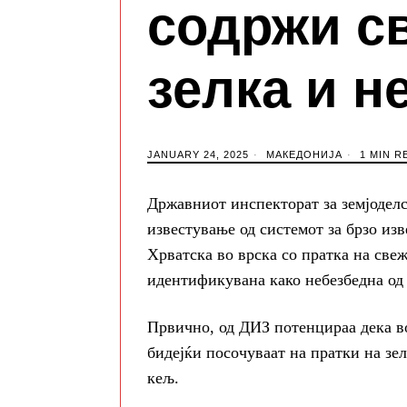
содржи св
зелка и н
JANUARY 24, 2025
МАКЕДОНИЈА
1 MIN R
Државниот инспекторат за земјодел
известување од системот за брзо и
Хрватска во врска со пратка на свеж 
идентификувана како небезбедна од 
Првично, од ДИЗ потенцираа дека во
бидејќи посочуваат на пратки на зел
кељ.