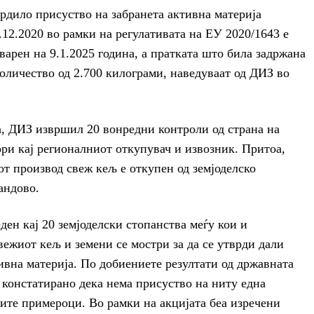
врдило присуство на забранета активна материја
1.12.2020 во рамки на регулативата на ЕУ 2020/1643 е
тварен на 9.1.2025 година, а пратката што била задржана
оличество од 2.700 килограми, наведуваат од ДИЗ во
, ДИЗ извршил 20 вонредни контроли од страна на
и кај регионалниот откупувач и извозник. Притоа,
от производ свеж кељ е откупен од земјоделско
андово.
ен кај 20 земјоделски стопанства меѓу кои и
вежиот кељ и земени се мостри за да се утврди дали
ивна материја. По добиениете резултати од државната
 констатирано дека нема присуство на ниту една
ните примероци. Во рамки на акцијата беа изречени