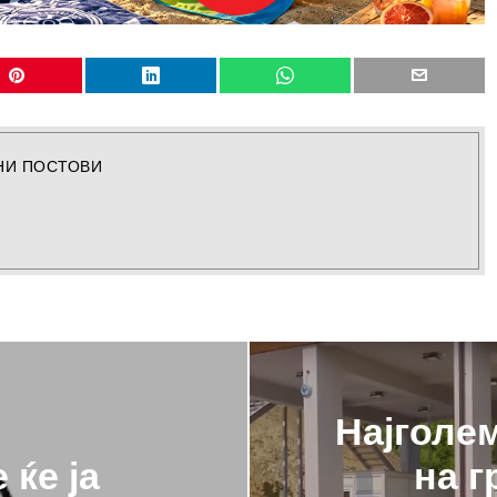
НИ ПОСТОВИ
Најголе
 ќе ја
на г