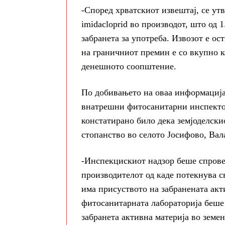
-Според хрватскиот извештај, се ут
imidacloprid во производот, што од 
забранета за употреба. Извозот е ос
на граничниот премин е со вкупно к
денешното соопштение.
По добивањето на оваа информација
внатрешни фитосанитарни инспектор
констатирано било дека земјоделски
стопанство во селото Јосифово, Вал
-Инспекцискиот надзор беше спровед
производителот од каде потекнува с
има присуството на забранената акт
фитосанитарната лабораторија беше
забранета активна материја во земе