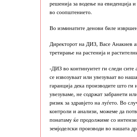
решенија за водење на евиденција и 
во соопштението.
Во изминатите денови биле извршен
Директорот на ДИЗ, Васе Анакиев а
третирање на растенија и растителн
-ДИЗ во континуитет ги следи сите 
се извозуваат или увезуваат во наш
гаранција дека производите што ги 
увезуваме, не содржат забранети ил
ризик за здравјето на луѓето. Во сл
контроли и анализи, можеме да потв
понатаму ќе продолжиме со интензив
земјоделски производи во нашата др