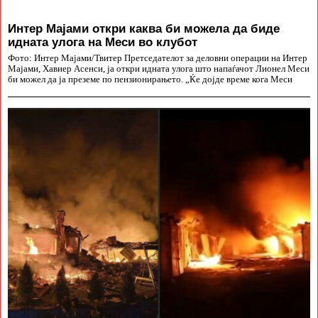
Интер Мајами откри каква би можела да биде
идната улога на Меси во клубот
Фото: Интер Мајами/Твитер Претседателот за деловни операции на Интер
Мајами, Хавиер Асенси, ја откри идната улога што напаѓачот Лионел Меси
би можел да ја преземе по пензионирањето. „Ќе дојде време кога Меси