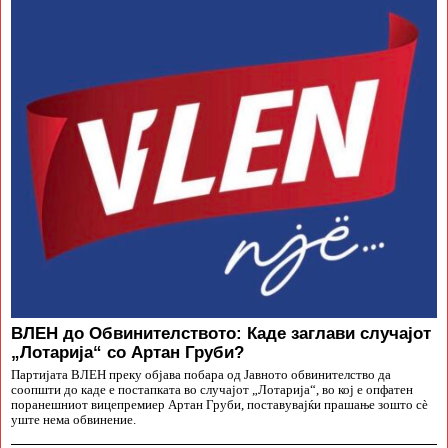
ВЛЕН до Обвинителството: Каде заглави случајот
„Лотарија“ со Артан Груби?
Партијата ВЛЕН преку објава побара од Јавното обвинителство да
соопшти до каде е постапката во случајот „Лотарија“, во кој е опфатен
поранешниот вицепремиер Артан Груби, поставувајќи прашање зошто сè
уште нема обвинение.