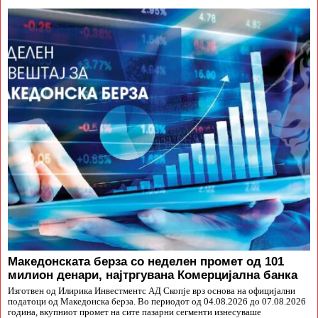
Македонската берза со неделен промет од 101
милион денари, најтргувана Комерцијална банка
Изготвен од Илирика Инвестментс АД Скопје врз основа на официјални
податоци од Македонска берза. Во периодот од 04.08.2026 до 07.08.2026
година, вкупниот промет на сите пазарни сегменти изнесуваше