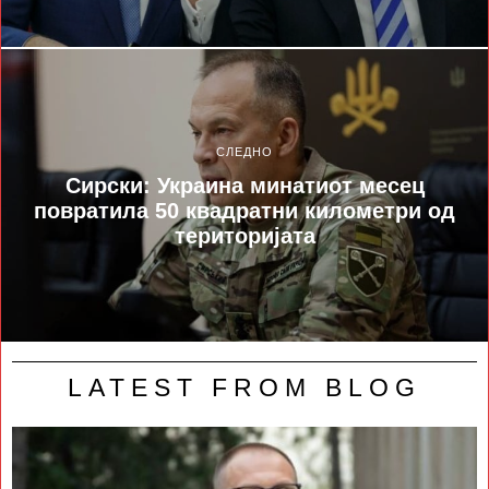
СЛЕДНО
Сирски: Украина минатиот месец
повратила 50 квадратни километри од
територијата
LATEST FROM BLOG