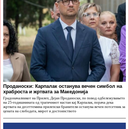
Проданоски: Карпалак останува вечен симбол на
храброста и жртвата за Македонија
Градоначалникот на Прилеп, Дејан Проданоски, по повод одбележувањето
на 25-годишнината од трагичниот настан кај Карпалак, порача дека
жртвата на десеттемина прилепски бранители останува вечен потсетник за
цената на слободата, мирот и достоинството