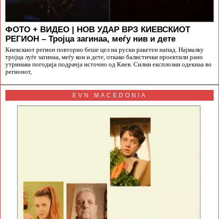
ФОТО + ВИДЕО | НОВ УДАР ВРЗ КИЕВСКИОТ
РЕГИОН – Тројца загинаа, меѓу нив и дете
Киевскиот регион повторно беше цел на руски ракетен напад. Најмалку
тројца луѓе загинаа, меѓу кои и дете, откако балистички проектили рано
утринава погодија подрачја источно од Киев. Силни експлозии одекнаа во
регионот,
EVN MACEDONIA