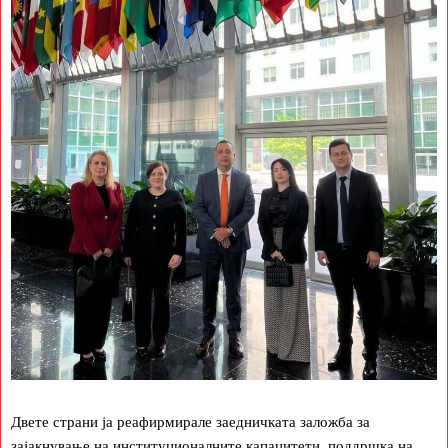
Двете страни ја реафирмирале заедничката заложба за
зајакнување на институционалните капацитети, поддршка на