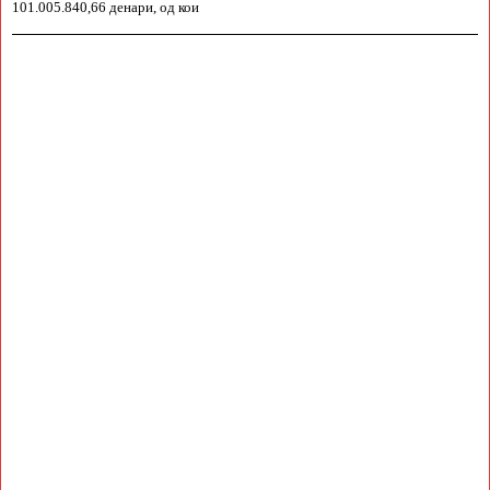
101.005.840,66 денари, од кои