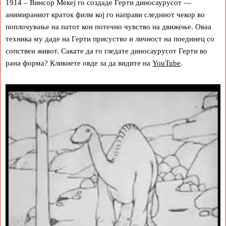
1914 – Винсор Мекеј го создаде Герти диносаурусот —
анимираниот краток филм кој го направи следниот чекор во
поплочување на патот кон потечно чувство на движење. Оваа
техника му даде на Герти присуство и личност на поединец со
сопствен живот. Сакате да го гледате диносаурусот Герти во
рана форма? Кликнете овде за да видите на
YouTube
.