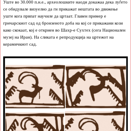
Уште во 30.000 п.н.е., археолошките наоди докажаа дека луѓето
се обидувале визуелно да ги прикажат нештата во движење
уште кога првпат научиле да цртаат. Главен пример е
грнчарскиот сад од бронзеното доба на кој се прикажани кози
како скокаат, кој е откриен во Шахр-е Сухтех (сега Национален
музеј на Иран). На сликата е репродукција на цртежот на
керамичкиот сад.