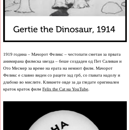
1919 година – Мачорот Феликс – честопати сметан за првата
анимирана филмска ѕвезда – беше создаден од Пет Саливан и
Ото Месмер за време на ерата на немиот филм. Мачорот
Феликс е славно виден со рацете зад грб, со главата надолу и
длабоко во мислите. Кликнете овде за да гледате оригинален
краток краток филм
Felix the Cat на YouTube
.