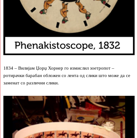
1834 – Вилијам Џорџ Хорнер го измислил зоетропот –
ротирачки барабан обложен со лента од слики што може да се
заменат со различни слики.