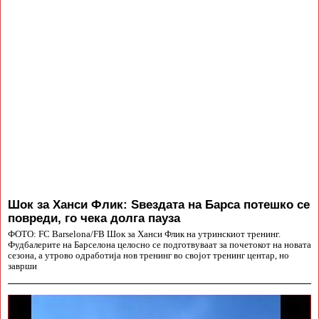
Шок за Ханси Флик: Ѕвездата на Барса потешко се
повреди, го чека долга пауза
ФОТО: FC Barselona/FB Шок за Ханси Флик на утринскиот тренинг.
Фудбалерите на Барселона целосно се подготвуваат за почетокот на новата
сезона, а утрово одработија нов тренинг во својот тренинг центар, но
заврши