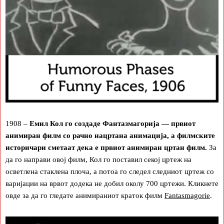
1908 –
Емил Кол го создаде Фантазмагорија — првиот
анимиран филм со рачно нацртана анимација, а филмските
историчари сметаат дека е првиот анимиран цртан филм.
За
да го направи овој филм, Кол го поставил секој цртеж на
осветлена стаклена плоча, а потоа го следел следниот цртеж со
варијации на врвот додека не добил околу 700 цртежи. Кликнете
овде за да го гледате анимираниот краток филм
Fantasmagorie
.