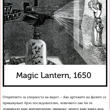
Откритието за упорноста на видот – Ако цртежите на фазите се
прикажуваат брзо последователно, човечкото око би ги
доживеало како континуирано движење, нешто како книга која