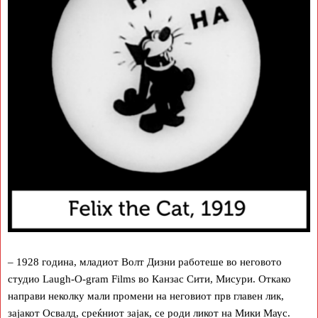
– 1928 година, младиот Волт Дизни работеше во неговото
студио Laugh-O-gram Films во Канзас Сити, Мисури. Откако
направи неколку мали промени на неговиот прв главен лик,
зајакот Освалд, среќниот зајак, се роди ликот на Мики Маус.