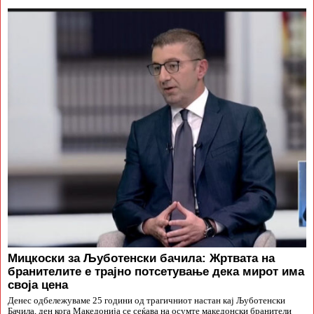
Мицкоски за Љуботенски бачила: Жртвата на
бранителите е трајно потсетување дека мирот има
своја цена
Денес одбележуваме 25 години од трагичниот настан кај Љуботенски
Бачила, ден кога Македонија се сеќава на осумте македонски бранители