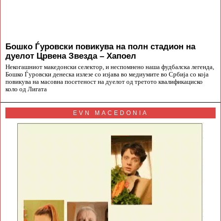
Бошко Ѓуровски повикува на полн стадион на
дуелот Црвена Звезда – Хапоел
Некогашниот македонски селектор, и неспомнено наша фудбалска легенда,
Бошко Ѓуровски денеска излезе со изјава во медиумите во Србија со која
повикува на масовна посетеност на дуелот од третото квалификациско
коло од Лигата
EVN MACEDONIA