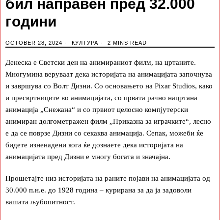
бил направен пред 32.000
години
OCTOBER 28, 2024
КУЛТУРА
2 MINS READ
Денеска е Светски ден на анимираниот филм, на цртаните.
Многумина веруваат дека историјата на анимацијата започнува
и завршува со Волт Дизни. Со основањето на Pixar Studios, како
и пресвртниците во анимацијата, со првата рачно нацртана
анимација „Снежана“ и со првиот целосно компјутерски
анимиран долгометражен филм „Приказна за играчките“, лесно
е да се поврзе Дизни со секаква анимација. Сепак, можеби ќе
бидете изненадени кога ќе дознаете дека историјата на
анимацијата пред Дизни е многу богата и значајна.
Прошетајте низ историјата на раните појави на анимацијата од
30.000 п.н.е. до 1928 година – курирана за да ја задоволи
вашата љубопитност.