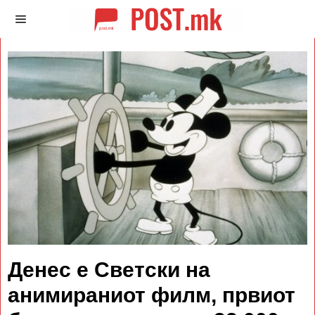
Денес е Светски на
анимираниот филм, првиот