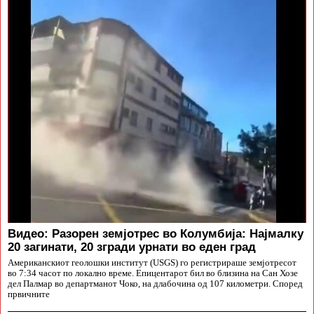
Видео: Разорен земјотрес во Колумбија: Најмалку
20 загинати, 20 згради урнати во еден град
Американскиот геолошки институт (USGS) го регистрираше земјотресот
во 7:34 часот по локално време. Епицентарот бил во близина на Сан Хозе
дел Палмар во департманот Чоко, на длабочина од 107 километри. Според
првичните