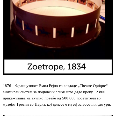
1876 ​​– Французинот Емил Рејно го создаде „Theatre Optique“ —
анимиран систем за подвижни слики што даде преку 12.800
прикажувања на вкупно повеќе од 500.000 посетители во
музејот Гревин во Париз, кој денесе е музеј за восочни фигури.