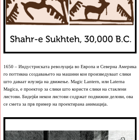
1650 – Индустриската револуција во Европа и Северна Америка
го поттикна создавањето на машини кои произведуваат слики
што даваат илузија на движење. Magic Lantern, или Laterna
Magica, е проектор за слики што користи слики на стаклени
листови. Бидејќи некои листови содржат подвижни делови, ова
се смета за прв пример на проектирана анимација.