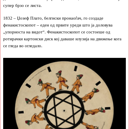
супер брзо се листа.
1832 – Џозеф Плато, белгиски пронаоѓач, го создаде
фенакистоскопот – еден од првите уреди што ја доловува
„упорноста на видот“. Фенакистоскопот се состоеше од
ротирачки картонски диск кој даваше илузија на движење кога
се гледа во огледало.