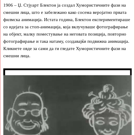
1906 – Џ. Стјуарт Блектон ја создал Хумористичните фази на
смешни лица, што е забележано како сосема веројатно првата
филмска анимација. Истата година, Блектон експериментираше
со идејата за стоп-анимација, која вклучуваше фотографирање
на објект, малку поместување на неговата позиција, повторно
фотографирање и така натаму, создавајќи подвижна анимација.
Кликнете овде за сами да ги гледате Хумористичните фази на
смешни лица.