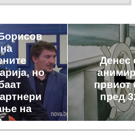
 Борисов
 на
Денес 
ените
анимир
арија, но
првиот 
баат
пред 3
партнери
ање на
а