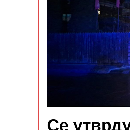
Се утврд