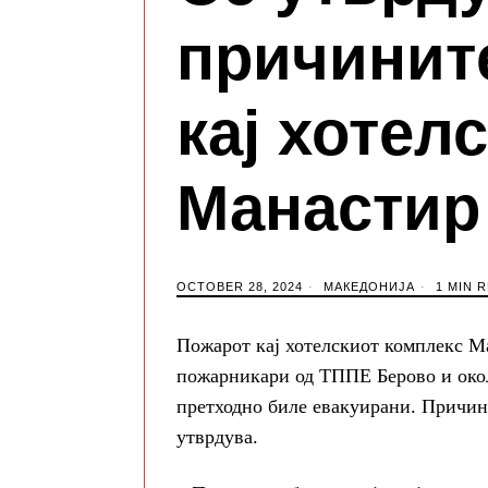
причинит
кај хотел
Манастир
OCTOBER 28, 2024
МАКЕДОНИЈА
1 MIN 
Пожарот кај хотелскиот комплекс Ма
пожарникари од ТППЕ Берово и окол
претходно биле евакуирани. Причине
утврдува.