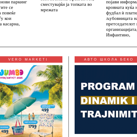
 нови паркинг
појави информа
сместувајќи ја топката во
тите се
кровната куќа 
мрежата
а повеќе
фудбал ѝ плати
ѓу кои
љубовницата н
 касарна,
претседателот 
организацијата
Инфантино,
VERO MARKETI
АВТО ШКОЛА БЕКО