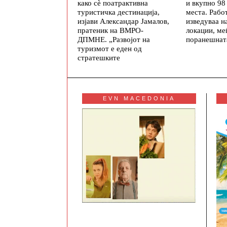
како сè поатрактивна
и вкупно 98
туристичка дестинација,
места. Рабо
изјави Александар Јамалов,
изведуваа н
пратеник на ВМРО-
локации, ме
ДПМНЕ. „Развојот на
поранешната
туризмот е еден од
стратешките
EVN MACEDONIA