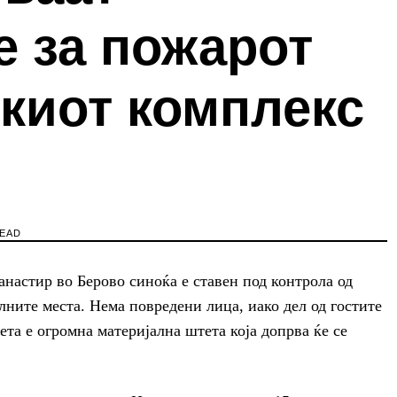
е за пожарот
скиот комплекс
READ
настир во Берово синоќа е ставен под контрола од
ните места. Нема повредени лица, иако дел од гостите
та е огромна материјална штета која допрва ќе се