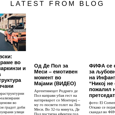
LATEST FROM BLOG
вски:
раме во
Од Де Пол за
ФИФА се 
паркинзи и
Меси – емотивен
за љубов
а
момент во
на Инфан
труктура
Мајами (ВИДЕО)
“Никој не 
лчани
пожалил 
Аргентинецот Родриго де
фраструктурни
претседат
Пол направи убав гест на
реализирани
натпреварот со Монтереј –
денови во
фото: El Comen
му го посвети голот на Лео
кои градот доби
Откако се поја
Меси. Во 32-та минута, Де
руирани улици
скандал во ФИ
Пол постигна ефектен гол,