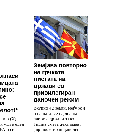
Земјава повторно
на грчката
огласи
листата на
ницата
држави со
тино:
привилегиран
се
даночен режим
на
Вкупно 42 земји, меѓу кои
елот!“
и нашата, се најдоа на
листата држави за кои
tario (X)
Грција смета дека имаат
ви уште еден
„привилегиран даночен
ФА и се