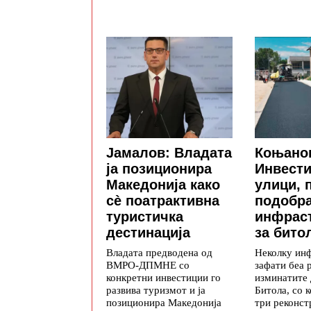
Јамалов: Владата
Коњано
ја позиционира
Инвести
Македонија како
улици, 
сè поатрактивна
подобр
туристичка
инфрас
дестинација
за бито
Владата предводена од
Неколку ин
ВМРО-ДПМНЕ со
зафати беа 
конкретни инвестиции го
изминатите 
развива туризмот и ја
Битола, со 
позиционира Македонија
три реконст