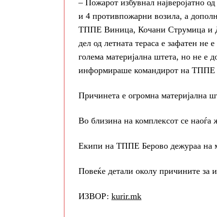
– Пожарот избувнал најверојатно од
и 4 противпожарни возила, а допол
ТППЕ Виница, Кочани Струмица и Д
дел од летната тераса е зафатен не 
голема материјална штета, но не е д
информираше командирот на ТППЕ 
Причинета е огромна материјална шт
Во близина на комплексот се наоѓа 
Екипи на ТППЕ Берово дежураа на ме
Повеќе детали околу причините за и
ИЗВОР:
kurir.mk