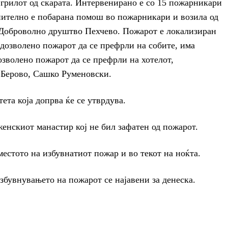
 грилот од скарата. Интервенирано е со 15 пожарникари
нително е побарана помош во пожарникари и возила од
оброволно друштво Пехчево. Пожарот е локализиран
е дозволено пожарот да се префрли на собите, има
озволено пожарот да се префрли на хотелот,
Берово, Сашко Руменовски.
ета која допрва ќе се утврдува.
женскиот манастир кој не бил зафатен од пожарот.
стото на избувнатиот пожар и во текот на ноќта.
збувнувањето на пожарот се најавени за денеска.