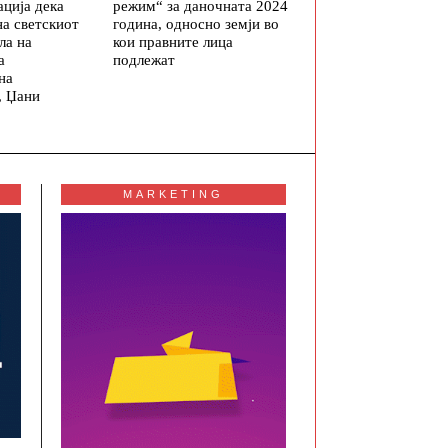
режим“ за даночната 2024
ција дека
година, односно земји во
на светскиот
кои правните лица
ла на
подлежат
а
на
, Џани
MARKETING