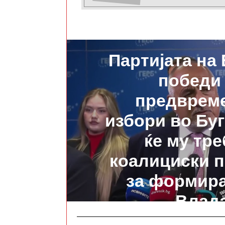
ПРЕТХОДНО
Партијата на
победи
предврем
избори во Буг
ќе му тре
коалициски 
за формир
Влад