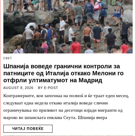
СВЕТ
Шпанија воведе гранични контроли за
патниците од Италија откако Мелони го
отфрли ултиматумот на Мадрид
AUGUST 8, 2026
BY
E-POST
Контрамерките, кои започнаа на полноќ и ќе траат еден месец,
следуваат една недела откако италија воведе слични
ограничувања по приливот на десетици илјади мигранти од
мароко во шпанската енклава Сеута. Шпанија вчера
ЧИТАЈ ПОВЕЌЕ