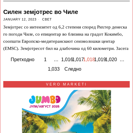
Силен земјотрес во Чиле
JANUARY 12, 2023
СВЕТ
Земјотрес со интензитет од 6,2 степени според Рихтер денеска
го погоди Чиле, со епицентар во близина на градот Кокимбо,
соопшти Европско-медитеранскиот сеизмолошки центар
(EMSC). Земјотресот бил на длабочина од 60 километри. Засега
Претходно
1
…
1,016
1,017
1,018
1,019
1,020
…
1,033
Следно
VERO MARKETI