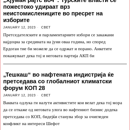
пожестоко удираат врз
неистомислениците во пресрет на
изборите
JANUARY 12, 2023
СВЕТ
Претседателските и парламентарните избори се закажани
најдоцна за средината на јуни оваа година, но според
Ердоган тие би можеле да се одржат и порано. Анкетите
покажуваат дека тој и неговата партија АКП би
„Тешкаш“ во нафтената индистрија ќе
претседава со глобалниот климатски
форум КОП 28
JANUARY 12, 2023
СВЕТ
Ваквата одлука ги налути активистите кои велат дека тој мора
да се откаже од неговата улога во нафтениот бизнис додека
претседава со КОП, бидејќи станува збор за очигледен
конфликт на интереси Шефот