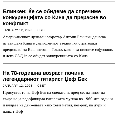
Блинкен: Ќе се обидеме да спречиме
конкуренцијата со Кина да прерасне во
конфликт
JANUARY 12, 2023
СВЕТ
Американскиот државен секретар Антони Блинекн денеска
изјави дека Кина е „најголемиот заеднички стратешки
предизвик“ за Вашингтон и Токио, како и за нивните сојузници,
и дека САД ќе се обидат конкуренцијата со Кина
На 78-годишна возраст почина
легендарниот гитарист Џеф Бек
JANUARY 12, 2023
СВЕТ
Присуството на Џеф Бек на сцената и, пред сè, начинот на
свирење ја редефинираа гитарската музика во 1960-ите години
и влијаеа на движењата како хеви метал, џез-рок, па дури и
панкот Џеф