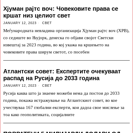
Хјуман рајтс воч: Човековите права се
кршат низ целиот свет
JANUARY 12, 2023
СВЕТ
Меѓународната невладина организација Хјуман рајтс воч (ХРВ),
со седиште во Њујорк, денеска го објави својот Светски
извештај за 2023 година, во кој укажа на кршењето на
човековите права ширум светот, со посебен
Атлантски совет: Експертите очекуваат
распад на Русија до 2033 година
JANUARY 12, 2023
СВЕТ
Русија каква што ја знаеме можеби нема да постои до 2033
година, покажа истражување на Атлантскиот совет, во кое
учествуваа 167 глобални експерти, кои дадоа свое мислење за
тоа како геополитиката, социјалните