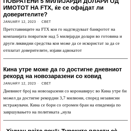
ПОВРАТЕНИ 5 МИЛИЈАРДИ ДОЛАРИ ОД
ИМОТОТ НА FTX, ќе се офајдат ли
доверителите?
JANUARY 12, 2023
СВЕТ
Претставниците на FTX кои го надгледуваат банкротот на
компанијата повратиле над 5 милијарди долари во готовина и
други ликвидни средства кои може да се искористат за да се
отплатат доверителите, изјави адвокатот
Кина утре може да го достигне дневниот
рекорд на новозаразени со ковид
JANUARY 12, 2023
СВЕТ
Дневниот број на новозаразени со коронавирус во Кина утре би
можел да достигне рекордни 3,7 милиони, според независни
истражувачи. Кина се бори со огромен бран на епидемија по
завршувањето на политиката „нула
„Хјуман рајтс воч“: Турските власти сè