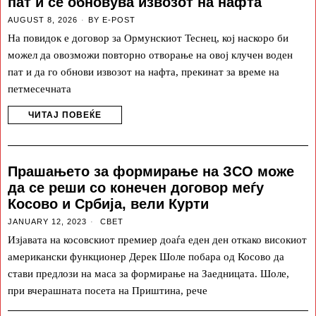
пат и се обновува извозот на нафта
AUGUST 8, 2026
BY
E-POST
На повидок е договор за Ормунскиот Теснец, кој наскоро би
можел да овозможи повторно отворање на овој клучен воден
пат и да го обнови извозот на нафта, прекинат за време на
петмесечната
ЧИТАЈ ПОВЕЌЕ
Прашањето за формирање на ЗСО може
да се реши со конечен договор меѓу
Косово и Србија, вели Курти
JANUARY 12, 2023
СВЕТ
Изјавата на косовскиот премиер доаѓа еден ден откако високиот
американски функционер Дерек Шоле побара од Косово да
стави предлози на маса за формирање на Заедницата. Шоле,
при вчерашната посета на Приштина, рече