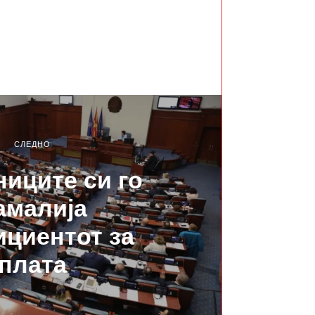
СЛЕДНО
иците си го
амалија
циентот за
плата