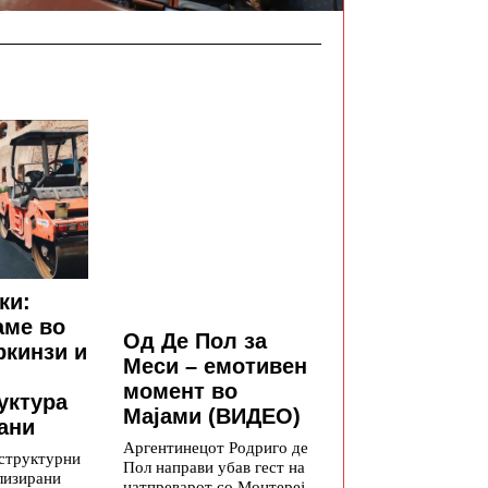
ки:
аме во
Од Де Пол за
ркинзи и
Меси – емотивен
момент во
уктура
Мајами (ВИДЕО)
ани
Аргентинецот Родриго де
структурни
Пол направи убав гест на
лизирани
натпреварот со Монтереј –