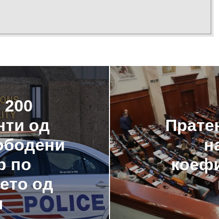
 200
нти од
Пратен
ободени
н
р по
коефи
ето од
п