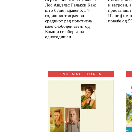
и ветрови, а
Лос Анџелес Галакси Како
пристаништ
што беше најавено, 34-
Шангај им н
годишниот играч од
повеќе од 5
средниот ред пристигна
како слободен агент од
Комо и се обврза на
едногодишен
EVN MACEDONIA