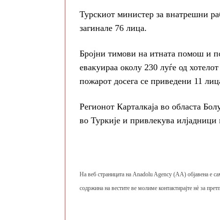
Турскиот министер за внатрешни раб
загинале 76 лица.
Бројни тимови на итната помош и п
евакуираа околу 230 луѓе од хотелот
пожарот досега се приведени 11 лиц
Регионот Карталкаја во областа Бол
во Туркије и привлекува илјадници п
На веб страницата на Anadolu Agency (AA) објавена е са
содржина на вестите ве молиме контактирајте нè за претп