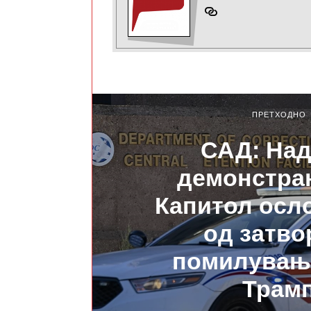
ПРЕТХОДНО
САД: Над
демонстра
Капитол осл
од затво
помилувањ
Трам