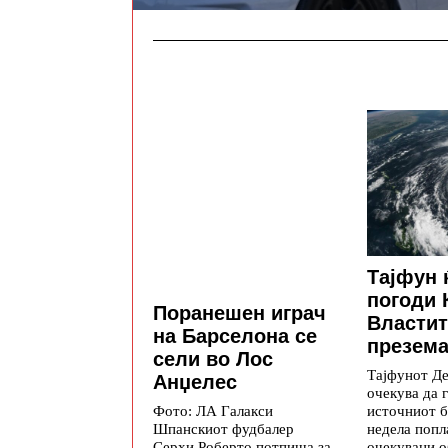
Тајфун ќ
погоди 
Поранешен играч
Властит
на Барселона се
презема
сели во Лос
Тајфунот Д
Анџелес
очекува да 
источниот б
Фото: ЛА Галакси
недела попл
Шпанскиот фудбалер
очекувани 
Серхи Роберто потпиша за