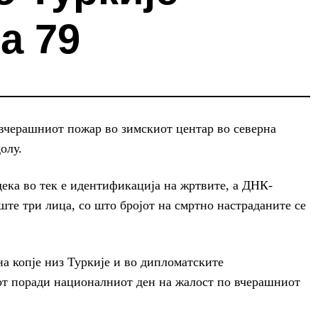
а 79
 вчерашниот пожар во зимскиот центар во северна
олу.
ека во тек е идентификација на жртвите, а ДНК-
ште три лица, со што бројот на смртно настраданите се
а копје низ Туркије и во дипломатските
тот поради националниот ден на жалост по вчерашниот