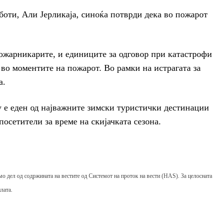
оти, Али Јерликаја, синоќа потврди дека во пожарот
ожарникарите, и единиците за одговор при катастрофи
 во моментите на пожарот. Во рамки на истрагата за
а.
у е еден од најважните зимски туристички дестинации
осетители за време на скијачката сезона.
мо дел од содржината на вестите од Системот на проток на вести (HAS). За целосната
лата.