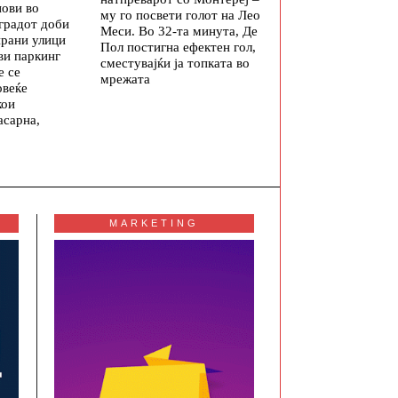
нови во
му го посвети голот на Лео
 градот доби
Меси. Во 32-та минута, Де
ирани улици
Пол постигна ефектен гол,
ви паркинг
сместувајќи ја топката во
е се
мрежата
овеќе
кои
асарна,
MARKETING