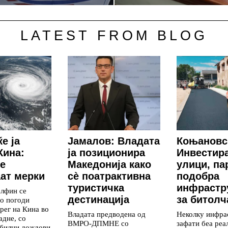
LATEST FROM BLOG
е ја
Јамалов: Владата
Коњановс
Кина:
ја позиционира
Инвестир
е
Македонија како
улици, па
ат мерки
сè поатрактивна
подобра
туристичка
инфрастр
елфин се
дестинација
за битолч
го погоди
рег на Кина во
Владата предводена од
Неколку инфра
адне, со
ВМРО-ДПМНЕ со
зафати беа реа
обилни дождови