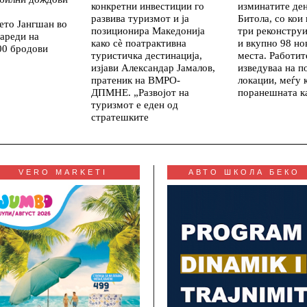
конкретни инвестиции го
изминатите де
развива туризмот и ја
Битола, со кои
ето Јангшан во
позиционира Македонија
три реконстру
ареди на
како сè поатрактивна
и вкупно 98 но
00 бродови
туристичка дестинација,
места. Работит
изјави Александар Јамалов,
изведуваа на п
пратеник на ВМРО-
локации, меѓу 
ДПМНЕ. „Развојот на
поранешната к
туризмот е еден од
стратешките
VERO MARKETI
АВТО ШКОЛА БЕКО