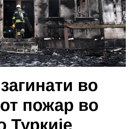
 загинати во
от пожар во
о Туркије