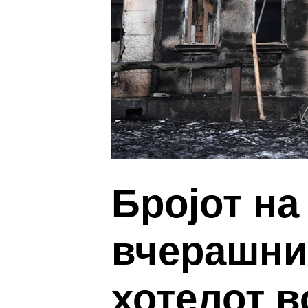
Бројот на
вчерашни
хотелот в