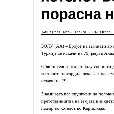
порасна н
JANUARY 22, 2025
РЕГИОН
1 MIN READ
БОЛУ (АА) – Бројот на загинати во
Туркије се искачи на 79, јавува Анад
Обвинителството во Болу соопшти д
тестовите потврдија дека загинале у
искачи на 79.
Знамињата беа спуштени на половин
претставништва на земјата низ све
пожар во хотелот во Карталкаја.