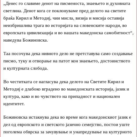
„Денес го славиме денот на писменоста, знаењето и духовната
светлина. Денот кога се поклонуваме пред делото на светите
браќа Кирил и Методиј, чии мисла, визија и мисија оставија
неизбришлива трага во историјата на словенските народи, во
европската цивилизација и во нашата македонска самобитност“,
наведува Божиновска.
Таа посочува дека нивното дело не претставува само создавање
писмо, туку и отворање на патот кон знаењето, достоинството
и културната слобода.
Во честитката се нагласува дека делото на Светите Кирил и
Методиј е длабоко вградено во македонската историја, јазик и
култура, како и во чувството на припадност и национален
идентитет.
Божиновска истакнува дека во време кога македонскиот јазик е
дел од европското и светското јазично семејство, постои уште
поголема обврска за зачувување и унапредување на културното