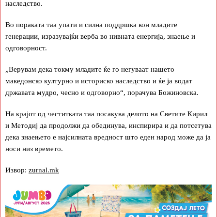
наследство.
Во пораката таа упати и силна поддршка кон младите
генерации, изразувајќи верба во нивната енергија, знаење и
одговорност.
„Верувам дека токму младите ќе го негуваат нашето
македонско културно и историско наследство и ќе ја водат
државата мудро, чесно и одговорно“, порачува Божиновска.
На крајот од честитката таа посакува делото на Светите Кирил
и Методиј да продолжи да обединува, инспирира и да потсетува
дека знаењето е најсилната вредност што еден народ може да ја
носи низ времето.
Извор:
zurnal.mk