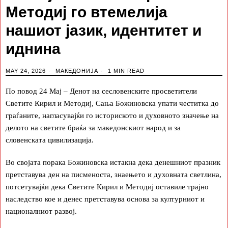
Методиј го втемелија
нашиот јазик, идентитет и
иднина
MAY 24, 2026
МАКЕДОНИЈА
1 MIN READ
По повод 24 Мај – Денот на сесловенските просветители
Светите Кирил и Методиј, Сања Божиновска упати честитка до
граѓаните, нагласувајќи го историското и духовното значење на
делото на светите браќа за македонскиот народ и за
словенската цивилизација.
Во својата порака Божиновска истакна дека денешниот празник
претставува ден на писменоста, знаењето и духовната светлина,
потсетувајќи дека Светите Кирил и Методиј оставиле трајно
наследство кое и денес претставува основа за културниот и
националниот развој.