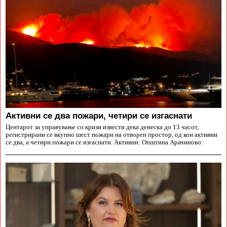
Aктивни се два пожари, четири се изгаснати
Центарот за управување со кризи извести дека денеска до 13 часот,
регистрирани се вкупно шест пожари на отворен простор, од кои активни
се два, а четири пожари се изгаснати. Активни: Општина Арачиново: