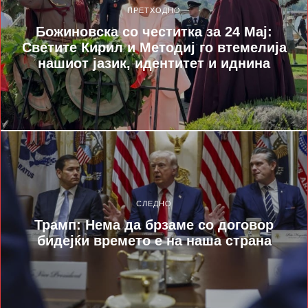
ПРЕТХОДНО
Божиновска со честитка за 24 Мај:
Светите Кирил и Методиј го втемелија
нашиот јазик, идентитет и иднина
СЛЕДНО
Трамп: Нема да брзаме со договор
бидејќи времето е на наша страна