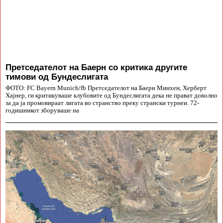
Претседателот на Баерн со критика другите
тимови од Бундеслигата
ФОТО: FC Bayern Munich/fb Претседателот на Баерн Минхен, Херберт
Хајнер, ги критикуваше клубовите од Бундеслигата дека не прават доволно
за да ја промовираат лигата во странство преку странски турнеи. 72-
годишникот зборуваше на