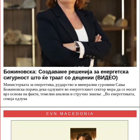
Божиновска: Создаваме решенија за енергетска
сигурност што ќе траат со децении (ВИДЕО)
Министерката за енергетика, рударство и минерални суровини Сања
Божиновска порача дека одлуките во енергетскиот сектор мора да се носат
врз основа на факти, темелни анализи и стручно знаење. „Во енергетиката,
секоја одлука
EVN MACEDONIA