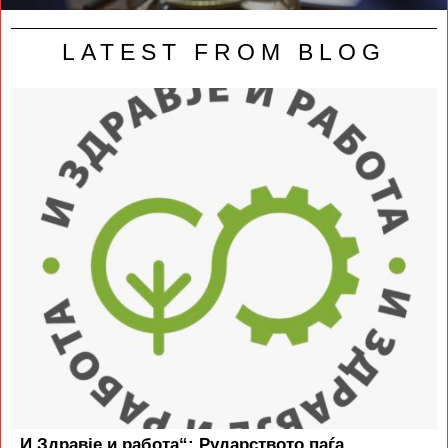
LATEST FROM BLOG
„И Здравје и работа“: Рударството паѓа,