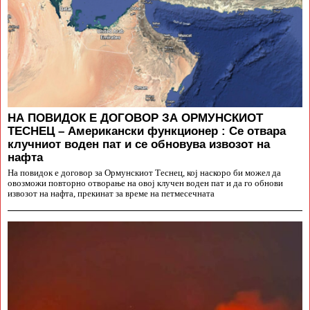
НА ПОВИДОК Е ДОГОВОР ЗА ОРМУНСКИОТ
ТЕСНЕЦ – Американски функционер : Се отвара
клучниот воден пат и се обновува извозот на
нафта
На повидок е договор за Ормунскиот Теснец, кој наскоро би можел да
овозможи повторно отворање на овој клучен воден пат и да го обнови
извозот на нафта, прекинат за време на петмесечната