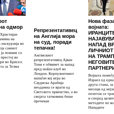
рот
Нова фаз
на одмор
војната:
Репрезентативец
ИРАНЦИТ
 Христијан
на Англија мора
НАЈАВУВ
амина на
на суд, поради
 екскурзија во
НАПАД В
тепачка!
која самиот
ЛИЧНИОТ
 ја помине со
Англискиот
НА ТРАМП
 престој во
репрезентативец Ајван
НЕГОВИТ
ри во Брисел.
Тони е обвинет за напад
та за Телма
ПАРТНЕР
пред ноќен клуб во
Лондон. Корпулентниот
Војната помеѓ
напаѓач кој игра во
Израел од една
Саудиска Арабија
друга стана, з
неодамна се врати од
месеци од нејз
Светското првенство, а во
почеток се тр
својата татковина беше
и според целит
пречекан
методите по ко
Нападите