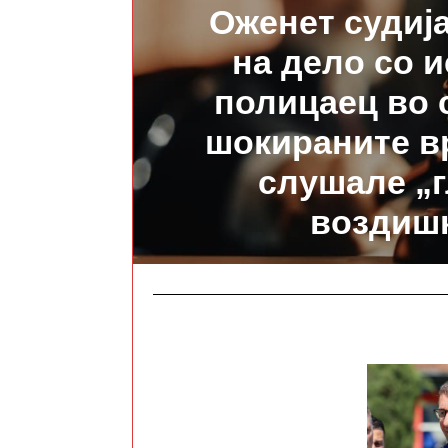
Оженет судија
на дело со и
полицаец во 
шокираните в
слушале „
воздиш