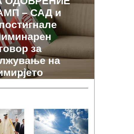
А ОДОБРЕНИЕ
АМП – САД и
постигнале
лиминарен
говор за
лжување на
имирјето