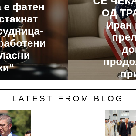
СЕ ЧЕК
 е фатен
ОД ТР
стакнат
Иран 
судница-
пре
работени
до
гласни
продо
ки“
пр
LATEST FROM BLOG