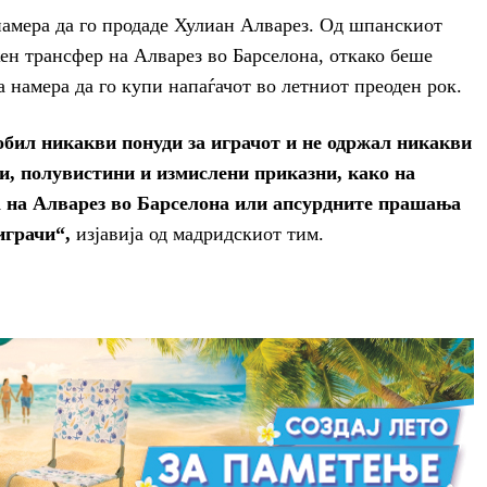
намера да го продаде Хулиан Алварез. Од шпанскиот
жен трансфер на Алварез во Барселона, откако беше
а намера да го купи напаѓачот во летниот преоден рок.
добил никакви понуди за играчот и не одржал никакви
ги, полувистини и измислени приказни, како на
а на Алварез во Барселона или апсурдните прашања
играчи“,
изјавија од мадридскиот тим.