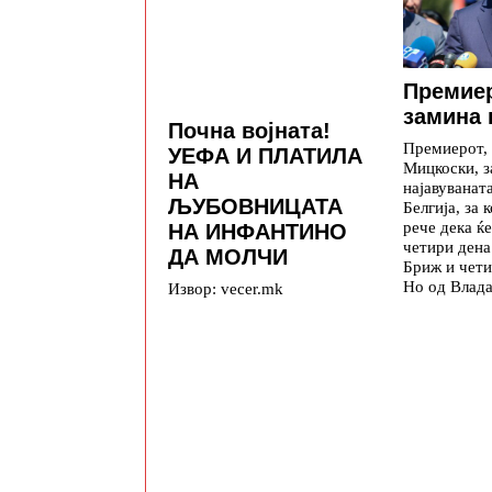
Премие
замина 
Почна војната!
Премиерот,
УЕФА И ПЛАТИЛА
Мицкоски, з
НА
најавуваната
ЉУБОВНИЦАТА
Белгија, за 
рече дека ќе
НА ИНФАНТИНО
четири дена
ДА МОЛЧИ
Бриж и чети
Но од Влада
Извор: vecer.mk