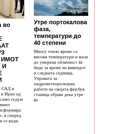
Утре портокалова
а во
фаза,
температури до
Е
40 степени
ААТ
Многу топло време со
РЗ
високи температури и мала
 ИМОТ
до умерена облачност ќе
 И
биде за време на викендот
Е
и следната седмица.
Управата за
И
хидрометеоролошки
у САД и
работи на својата фејсбук
 и Иран од
станица објави дека утре
а само седум
ќе
иниот
ансформира
е, и според
и се води.