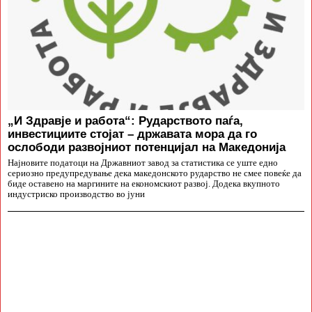
„И Здравје и работа“: Рударството паѓа,
инвестициите стојат – државата мора да го
ослободи развојниот потенцијал на Македонија
Најновите податоци на Државниот завод за статистика се уште едно
сериозно предупредување дека македонското рударство не смее повеќе да
биде оставено на маргините на економскиот развој. Додека вкупното
индустриско производство во јуни