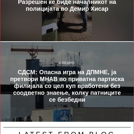
Разрешен ќе биде началникот на
полицијата во Демир Хисар
СЛЕДНО
СДСМ: Опасна игра на ДПМНЕ, ја
претвори МНАВ во приватна партиска
филијала со цел куп вработени без
соодветно знаење, колку патниците
се безбедни