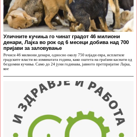
Уличните кучиња го чинат градот 46 милиони
денари, Лајка во рок од 6 месеци добива над 700
пријави за заловување
Речиси 46 милиони денари, односно околу 750 илјади евра, исплатиле
градските власти во изминатата година, како оштета на граѓани каснати од
бездомни кучиња. Само до 24 јуни годинава, јавното претпријатие Лајка,
кое