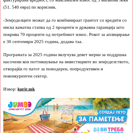
фактурирана вредност, со максимален износ од 5 милиони леки
(51. 540 евра) по корисник.
-Земјоделците можат да го комбинираат грантот со кредити со
ниска каматна стапка од 2 проценти и државна гаранција што
покрива 70 проценти од потребниот износ. Рокот за аплицирање
е 30 септември 2025 година, додава таа.
Програмата за 2025 година вклучува девет мерки за поддршка
насочени кон поттикнување на инвестициите во земјоделството,
отворајќи го патот за помодерен, попродуктивен и
поконкурентен сектор.
Извор:
kurir.mk