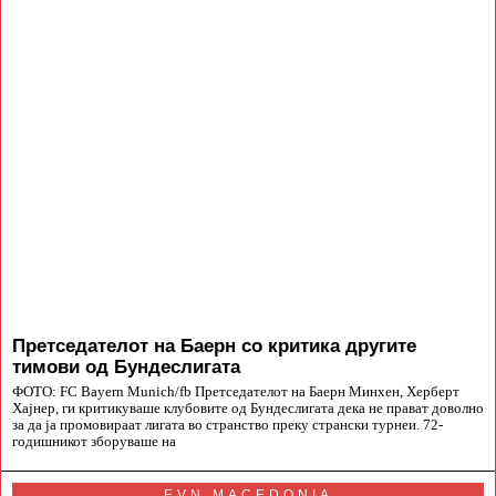
Претседателот на Баерн со критика другите
тимови од Бундеслигата
ФОТО: FC Bayern Munich/fb Претседателот на Баерн Минхен, Херберт
Хајнер, ги критикуваше клубовите од Бундеслигата дека не прават доволно
за да ја промовираат лигата во странство преку странски турнеи. 72-
годишникот зборуваше на
EVN MACEDONIA