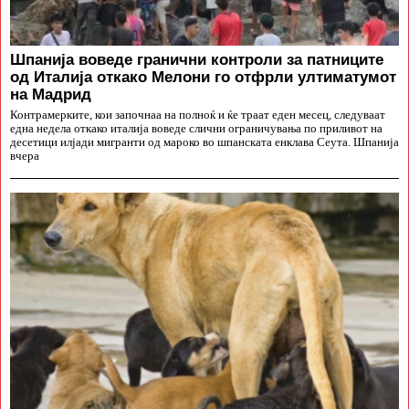
Шпанија воведе гранични контроли за патниците
од Италија откако Мелони го отфрли ултиматумот
на Мадрид
Контрамерките, кои започнаа на полноќ и ќе траат еден месец, следуваат
една недела откако италија воведе слични ограничувања по приливот на
десетици илјади мигранти од мароко во шпанската енклава Сеута. Шпанија
вчера