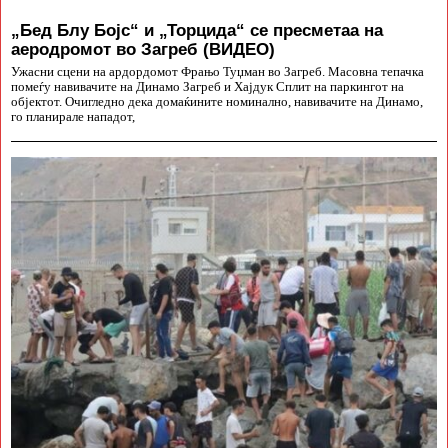
„Бед Блу Бојс“ и „Торцида“ се пресметаа на
аеродромот во Загреб (ВИДЕО)
Ужасни сцени на ардордомот Фрањо Туџман во Загреб. Масовна тепачка
помеѓу навивачите на Динамо Загреб и Хајдук Сплит на паркингот на
објектот. Очигледно дека домаќините номинално, навивачите на Динамо,
го планирале нападот,