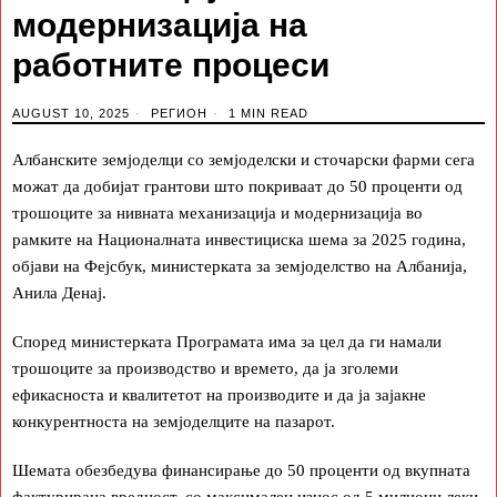
модернизација на
работните процеси
AUGUST 10, 2025
РЕГИОН
1 MIN READ
Албанските земјоделци со земјоделски и сточарски фарми сега
можат да добијат грантови што покриваат до 50 проценти од
трошоците за нивната механизација и модернизација во
рамките на Националната инвестициска шема за 2025 година,
објави на Фејсбук, министерката за земјоделство на Албанија,
Анила Денај.
Според министерката Програмата има за цел да ги намали
трошоците за производство и времето, да ја зголеми
ефикасноста и квалитетот на производите и да ја зајакне
конкурентноста на земјоделците на пазарот.
Шемата обезбедува финансирање до 50 проценти од вкупната