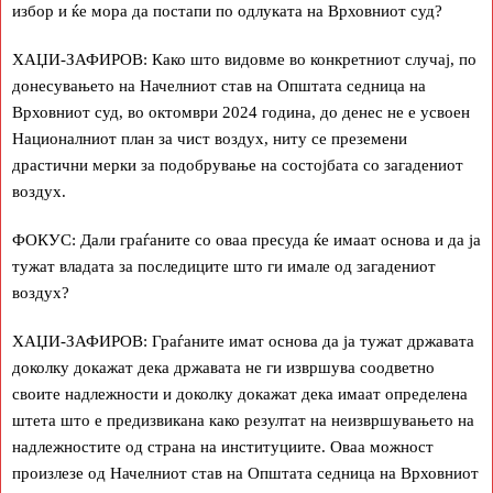
избор и ќе мора да постапи по одлуката на Врховниот суд?
ХАЏИ-ЗАФИРОВ: Како што видовме во конкретниот случај, по
донесувањето на Начелниот став на Општата седница на
Врховниот суд, во октомври 2024 година, до денес не е усвоен
Националниот план за чист воздух, ниту се преземени
драстични мерки за подобрување на состојбата со загадениот
воздух.
ФОКУС: Дали граѓаните со оваа пресуда ќе имаат основа и да ја
тужат владата за последиците што ги имале од загадениот
воздух?
ХАЏИ-ЗАФИРОВ: Граѓаните имат основа да ја тужат државата
доколку докажат дека државата не ги извршува соодветно
своите надлежности и доколку докажат дека имаат определена
штета што е предизвикана како резултат на неизвршувањето на
надлежностите од страна на институциите. Оваа можност
произлезе од Начелниот став на Општата седница на Врховниот