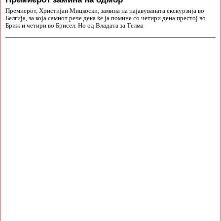
Премиерот, Христијан Мицкоски, замина на најавуваната екскурзија во
Белгија, за која самиот рече дека ќе ја помине со четири дена престој во
Бриж и четири во Брисел. Но од Владата за Телма