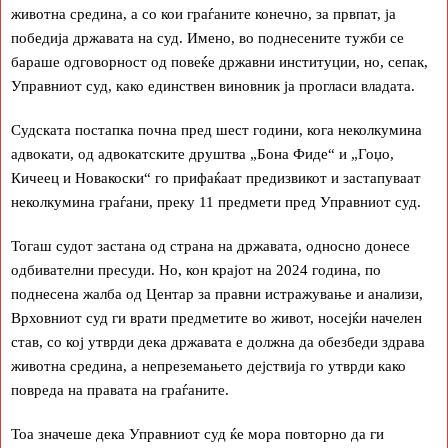
животна средина, а со кои граѓаните конечно, за првпат, ја
победија државата на суд. Имено, во поднесените тужби се
бараше одговорност од повеќе државни институции, но, сепак,
Управниот суд, како единствен виновник ја прогласи владата.
Судската постапка почна пред шест години, кога неколкумина
адвокати, од адвокатските друштва „Бона Фиде“ и „Гоџо,
Кичеец и Новакоски“ го прифаќаат предизвикот и застапуваат
неколкумина граѓани, преку 11 предмети пред Управниот суд.
Тогаш судот застана од страна на државата, односно донесе
одбивателни пресуди. Но, кон крајот на 2024 година, по
поднесена жалба од Центар за правни истражување и анализи,
Врховниот суд ги врати предметите во живот, носејќи начелен
став, со кој утврди дека државата е должна да обезбеди здрава
животна средина, а непреземањето дејствија го утврди како
повреда на правата на граѓаните.
Тоа значеше дека Управниот суд ќе мора повторно да ги