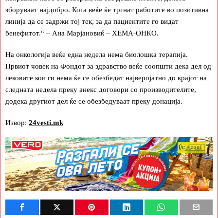
зборуваат најдобро. Кога веќе ќе тргнат работите во позитивна
линија да се задржи тој тек, за да пациентите го видат
бенефитот.“ – Ана Марјановиќ – ХЕМА-ОНКО.
На онкологија веќе една недела нема биолошка терапија.
Првиот човек на Фондот за здравство веќе соопшти дека дел од
лековите кои ги нема ќе се обезбедат најверојатно до крајот на
следната недела преку анекс договори со производителите,
додека другиот дел ќе се обезбедуваат преку донација.
Извор:
24vesti.mk