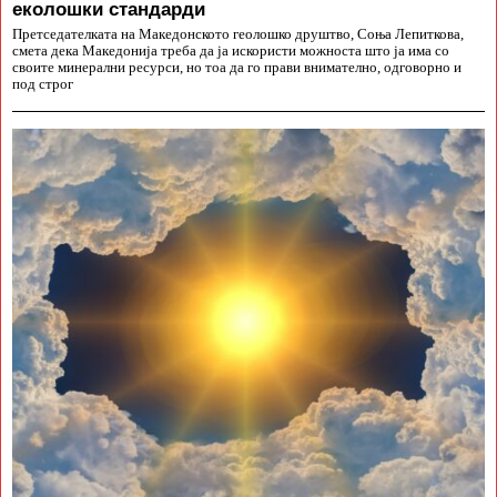
еколошки стандарди
Претседателката на Македонското геолошко друштво, Соња Лепиткова,
смета дека Македонија треба да ја искористи можноста што ја има со
своите минерални ресурси, но тоа да го прави внимателно, одговорно и
под строг