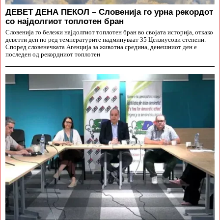
ДЕВЕТ ДЕНА ПЕКОЛ – Словенија го урна рекордот
со најдолгиот топлотен бран
Словенија го бележи најдолгиот топлотен бран во својата историја, откако
деветти ден по ред температурите надминуваат 35 Целзиусови степени.
Според словенечката Агенција за животна средина, денешниот ден е
последен од рекордниот топлотен