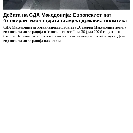
Дебата на СДА Македонија: Европскиот пат
блокиран, изолацијата станува државна политика
СДА Македонија ја организираше дебатата „Северна Македонија помеѓу
европската интеграција и ‘српскиот свет’“, на 30 јули 2026 година, во
Скопје. Настанот отвори прашања што власта упорно ги избегнува. Дали
европската интеграција навистина