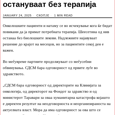
остануваат без терапија
JANUARY 24, 2025
СКОПЈЕ
1 MIN READ
Онколошките пациенти и натаму се во исчекување кога ќе бидат
повикани да ја примат потребната терапија. Шеесетина од нив
останаа без биолошките лекови. Надлежните најавуваат
решение до крајот на месецов, но за пациентите секој ден е
важен.
Во меѓувреме партиите продолжуваат со меѓусебни
обвинувања. СДСМ бара одговорност од првите луѓе во
здравството.
„СДСМ бара одговорност од директорите на Клинијата за
онкологија, од директорот на Фондот за здравство и од
министерот Таравари за оваа хуманитарна катастрофа којашто
е директен резултат на неодговорноста и неорганизираноста на
актуелната власт. Мора да има одговорност за ова што се