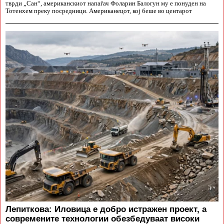
тврди „Сан“, американскиот напаѓач Фоларин Балогун му е понуден на
Тотенхем преку посредници. Американецот, кој беше во центарот
Лепиткова: Иловица е добро истражен проект, а
современите технологии обезбедуваат високи