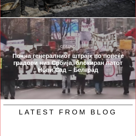
СЛЕДНО
Почна генералниот штрајк во повеќе
градови низ Србија, блокиран патот
Нови Сад – Белград
LATEST FROM BLOG