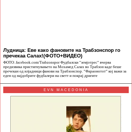
Лудница: Еве како фановите на Трабзонспор го
пречекаа Салах!(ФОТО+ВИДЕО)
ФОТО:.facebook.com/Trabzonspor Фудбалски “земјотрес“ вчерва
предизвика пристигнувањето на Мохамед Салах во Трабзон каде беше
пречекан од илјадници фанови на Трабзонспор. “Фараонотот“ кој важи за
еден од најдобрите фудбалери на светт и покрај дригите
EVN MACEDONIA