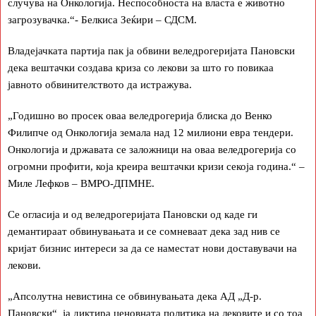
случува на Онкологија. Неспособноста на власта е животно
загрозувачка.“- Белкиса Зеќири – СДСМ.
Владејачката партија пак ја обвини веледрогеријата Пановски
дека вештачки создава криза со лекови за што го повикаа
јавното обвинителството да истражува.
„Годишно во просек оваа веледрогерија блиска до Венко
Филипче од Онкологија земала над 12 милиони евра тендери.
Онкологија и државата се заложници на оваа веледрогерија со
огромни профити, која креира вештачки кризи секоја година.“ –
Миле Лефков – ВМРО-ДПМНЕ.
Се огласија и од веледрогеријата Пановски од каде ги
демантираат обвинувањата и се сомневаат дека зад нив се
кријат бизнис интереси за да се наместат нови доставувачи на
лекови.
„Апсолутна невистина се обвинувањата дека АД „Д-р.
Пановски“ ја диктира ценовната политика на лековите и со тоа