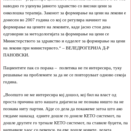
наводно го уценува јавното здравство со високи цени за
онколошка терапија. Законот за формирање на цени на лекови е
донесен во 2007 година со кој се регулира начинот на
формирање на цените на лековите, каде јасно стои дека
одговорни за методологијата за формирање на цени се
Министерството за здравство и одделот за формирање на цени
на лекови при министервото.“ – ВЕЛЕДРОГЕРИЈА Д-Р
ПАНОВСКИ.
Пациентите пак со порака – политика не ги интересира, туку
решавање на проблемите за да не се повторуваат одново секоја
година.
„Воопшто не ме интересира кој дошол, кој бил на власт од
проста причина што нашата дијагноза не познава ништо па не
познава ниту партии. Ајде со дела да покажеме затоа што ако
гледаме наназад едните дошле го донеле КЕТО системот, па
дошле другите го тргнале КЕТО системот, па ставиле буџети, па
направиле хаос со реверси, па еве дошле новите, делата