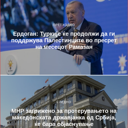
ПРЕТХОДНО
Ердоган: Туркије ќе продолжи да ги
поддржува Палестинците во пресрет
на месецот Рамазан
СЛЕДНО
МНР загрижено за протерувањето на
македонската државјанка од Србија,
ќе бара објаснување