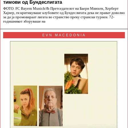
тимови од Бундеслигата
ФОТО: FC Bayern Munich/fb Претседателот на Баерн Минхен, Херберт
Хајнер, ги критикуваше клубовите од Бундеслигата дека не прават доволно
за да ја промовираат лигата во странство преку странски турнеи. 72-
годишникот зборуваше на
EVN MACEDONIA