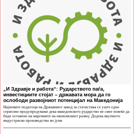
„И Здравје и работа“: Рударството паѓа,
инвестициите стојат – државата мора да го
ослободи развојниот потенцијал на Македонија
Најновите податоци на Државниот завод за статистика се уште едно
сериозно предупредување дека македонското рударство не смее повеќе да
биде оставено на маргините на економскиот развој. Додека вкупното
индустриско производство во јуни