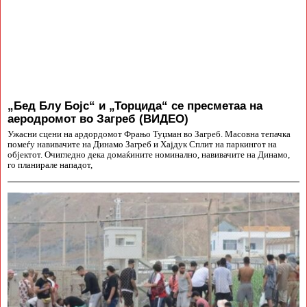
„Бед Блу Бојс“ и „Торцида“ се пресметаа на
аеродромот во Загреб (ВИДЕО)
Ужасни сцени на ардордомот Фрањо Туџман во Загреб. Масовна тепачка
помеѓу навивачите на Динамо Загреб и Хајдук Сплит на паркингот на
објектот. Очигледно дека домаќините номинално, навивачите на Динамо,
го планирале нападот,