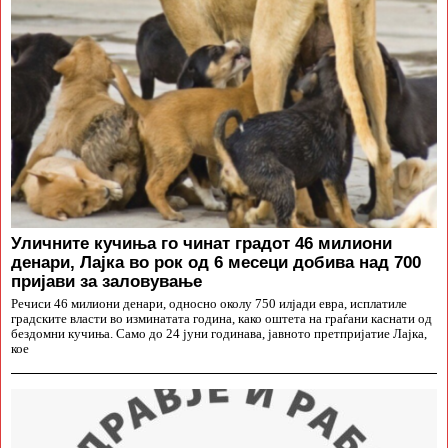
Уличните кучиња го чинат градот 46 милиони
денари, Лајка во рок од 6 месеци добива над 700
пријави за заловување
Речиси 46 милиони денари, односно околу 750 илјади евра, исплатиле
градските власти во изминатата година, како оштета на граѓани каснати од
бездомни кучиња. Само до 24 јуни годинава, јавното претпријатие Лајка,
кое