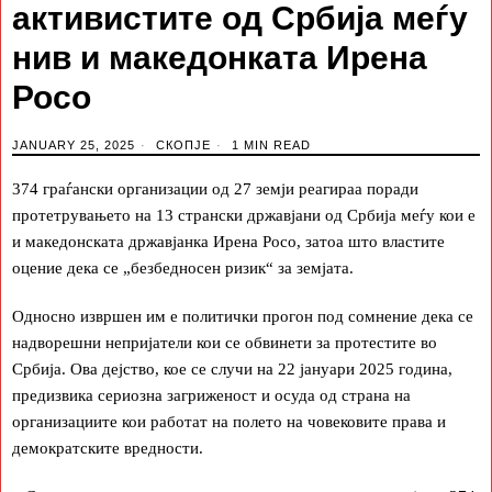
активистите од Србија меѓу
нив и македонката Ирена
Росо
JANUARY 25, 2025
СКОПЈЕ
1 MIN READ
374 граѓански организации од 27 земји реагираа поради
протетрувањето на 13 странски државјани од Србија меѓу кои е
и македонската државјанка Ирена Росо, затоа што властите
оцение дека се „безбедносен ризик“ за земјата.
Односно извршен им е политички прогон под сомнение дека се
надворешни непријатели кои се обвинети за протестите во
Србија. Ова дејство, кое се случи на 22 јануари 2025 година,
предизвика сериозна загриженост и осуда од страна на
организациите кои работат на полето на човековите права и
демократските вредности.