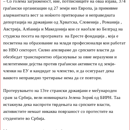
– Со голема загриженост, ние, потписниците на оваа изјава, 374
граѓански организации од 27 земји низ Европа, ја примивме
алармантната вест за ноќното притворање и неправедната
депортација на државјани од Хрватска, Словенија , Романија ,
Австрија, Албанија и Македонија кои се наоѓале во Белград на
студиска посета на програмата на Ересте фондација , која е
посветена на образование на млади професионалци кои работат
во НВО секторот. Силно апелираме до српските власти да
обезбедат транспарентно објаснување за овие неразумни и
нелегитимни дејства против граѓански активисти од земји-
членки на ЕУ и кандидат за членство, и да осигураат дека
ваквото неправедно третирање нема да се повтори.
Протерувањето на 13те странски државјани е меѓународен
срам за Србија, вели новинарката Јелена Зориќ од БИРН. Таа
истакнува дека наспроти тврдењата на српските власти,
активистите немаат никаква поврзаност со протестите на
студентите во Србија.