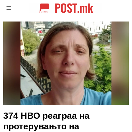
374 НВО реаграа на
протерувањто на