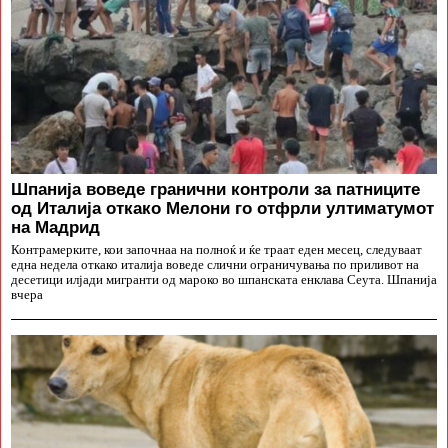
Шпанија воведе гранични контроли за патниците
од Италија откако Мелони го отфрли ултиматумот
на Мадрид
Контрамерките, кои започнаа на полноќ и ќе траат еден месец, следуваат
една недела откако италија воведе слични ограничувања по приливот на
десетици илјади мигранти од мароко во шпанската енклава Сеута. Шпанија
вчера