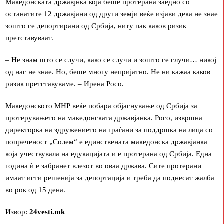
Македонската државјнка која беше протерана заедно со
останатите 12 државјани од други земји веќе изјави дека не знае
зошто се депортирани од Србија, ниту пак каков ризик
претставуваат.
– Не знам што се случи, како се случи и зошто се случи… никој
од нас не знае. Но, беше многу непријатно. Не ни кажаа каков
ризик претставуваме. – Ирена Росо.
Македонското МНР веќе побара објаснување од Србија за
протерувањето на македонската државјанка. Росо, извршна
директорка на здружението на граѓани за поддршка на лица со
попреченост „Солем“ е единствената македонска државјанка
која учествувала на едукацијата и е протерана од Србија. Една
година ѝ е забранет влезот во оваа држава. Сите протерани
имаат исти решенија за депортација и треба да поднесат жалба
во рок од 15 дена.
Извор:
24vesti.mk