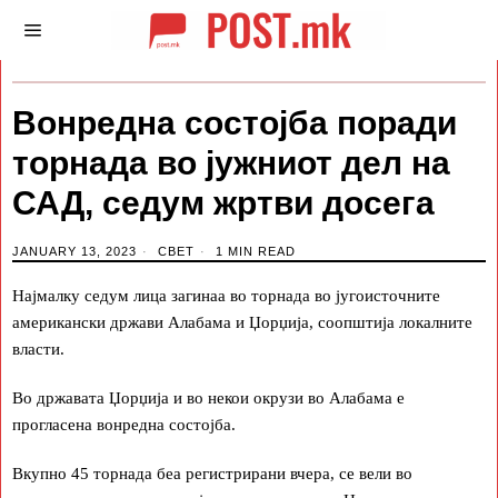
Вонредна состојба поради
торнада во јужниот дел на
САД, седум жртви досега
JANUARY 13, 2023
СВЕТ
1 MIN READ
Најмалку седум лица загинаа во торнада во југоисточните
американски држави Алабама и Џорџија, соопштија локалните
власти.
Во државата Џорџија и во некои окрузи во Алабама е
прогласена вонредна состојба.
Вкупно 45 торнада беа регистрирани вчера, се вели во