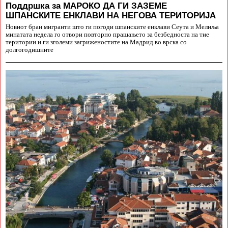
Поддршка за МАРОКО ДА ГИ ЗАЗЕМЕ
ШПАНСКИТЕ ЕНКЛАВИ НА НЕГОВА ТЕРИТОРИЈА
Новиот бран мигранти што ги погоди шпанските енклави Сеута и Мелиља
минатата недела го отвори повторно прашањето за безбедноста на тие
територии и ги зголеми загриженостите на Мадрид во врска со
долгогодишните