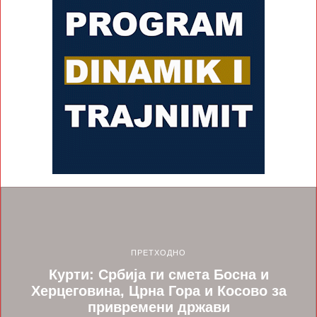
ПРЕТХОДНО
Курти: Србија ги смета Босна и
Херцеговина, Црна Гора и Косово за
привремени држави