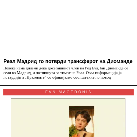
Реал Мадрид го потврди трансферот на Диоманде
Повеќе нема дилеми дека досегашниот член на Ред Бул, Јан Диоманде се
сели во Мадрид, и потпишува за тимот на Реал. Оваа информација ја
потврдија и „Кралевите“ со официјално соопштение по повод
EVN MACEDONIA