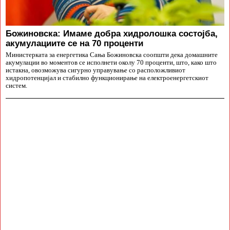
Божиновска: Имаме добра хидролошка состојба,
акумулациите се на 70 проценти
Министерката за енергетика Сања Божиновска соопшти дека домашните
акумулации во моментов се исполнети околу 70 проценти, што, како што
истакна, овозможува сигурно управување со расположливиот
хидропотенцијал и стабилно функционирање на електроенергетскиот
систем.