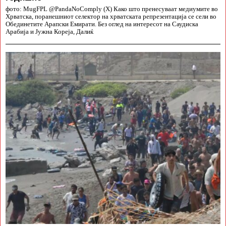
фото: MugFPL @PandaNoComply (X) Како што пренесуваат медиумите во
Хрватска, поранешниот селектор на хрватската репрезентација се сели во
Обединетите Арапски Емирати. Без оглед на интересот на Саудиска
Арабија и Јужна Кореја, Далиќ