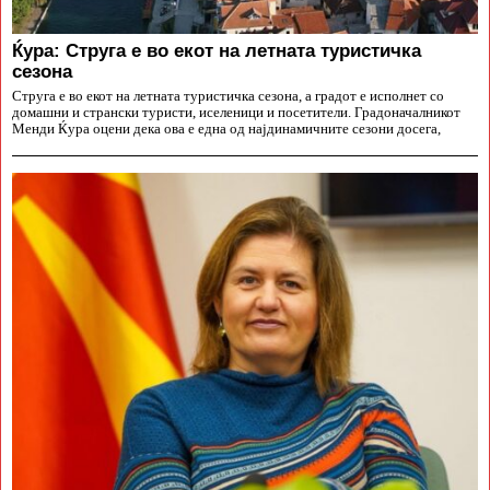
Ќура: Струга е во екот на летната туристичка
сезона
Струга е во екот на летната туристичка сезона, а градот е исполнет со
домашни и странски туристи, иселеници и посетители. Градоначалникот
Менди Ќура оцени дека ова е една од најдинамичните сезони досега,