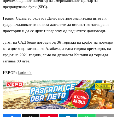
прелиминарниот извештај на американскиот Центар за
предвидување бури (SPC).
Градот Селма во округот Далас претрпе значителна штета и
градоначалникот ги повика жителите да останат во затворени
простории и да се држат подалеку од паднатите далноводи.
Југот на САД беше погоден од 36 торнада на крајот на ноември
кога две лица загинаа во Алабама, а една година претходно, на
крајот на 2021 година, само во државата Кентаки од торнада
загинаа 80 луѓе.
ИЗВОР:
kurir.mk