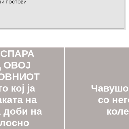
НИ ПОСТОВИ
АСПАРА
 ОВОЈ
ОВНИОТ
Чавушог
о кој ја
со не
ката на
коле
 доби на
елосно