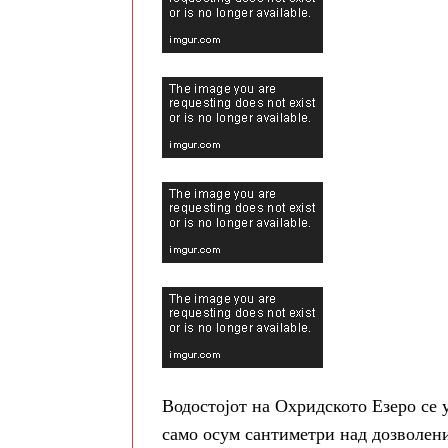
Водостојот на Охридското Езеро се у
само осум сантиметри над дозволен