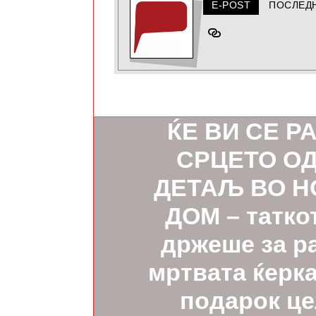
E-POST
ПОСЛЕД
ПРЕТХОДНО
ЌЕ ВИ СЕ Р
СРЦЕТО ОД
ДЕТАЉ ВО Н
ДОМ – таткот
држеше за ра
мртвата ќерка
подарок ц