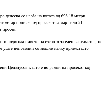
о денеска се наоѓа на котата од 693,18 метри
нтиметар пониско од просекот за март или 21
т просек.
 го подигнаа нивото на езерото за еден сантиметар, но
се уште неповолни со мошне малку врнежи што
пени Целзиусови, што е во рамки на просекот кој