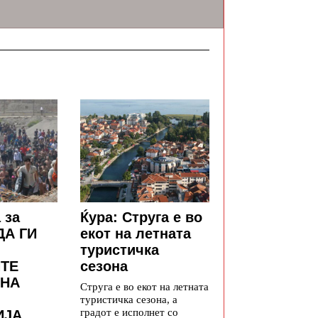
 за
Ќура: Струга е во
ДА ГИ
екот на летната
туристичка
ТЕ
сезона
 НА
Струга е во екот на летната
туристичка сезона, а
градот е исполнет со
ИЈА