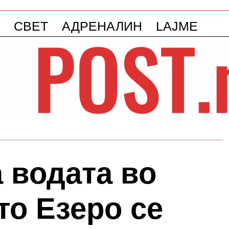
СВЕТ
АДРЕНАЛИН
LAJME
 водата во
то Езеро се