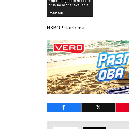
ИЗВОР:
kurir.mk