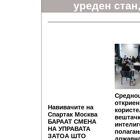
уреден стан,
кого (ВИ
Средно
откриен
Навивачите на
користе
Спартак Москва
вештач
БАРААТ СМЕНА
интелиг
НА УПРАВАТА
полага
ЗАТОА ШТО
државна