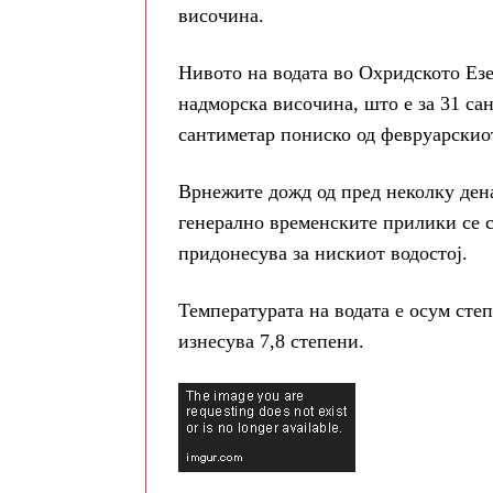
височина.
Нивото на водата во Охридското Езер
надморска височина, што е за 31 са
сантиметар пониско од февруарскио
Врнежите дожд од пред неколку дена
генерално временските прилики се 
придонесува за нискиот водостој.
Температурата на водата е осум сте
изнесува 7,8 степени.