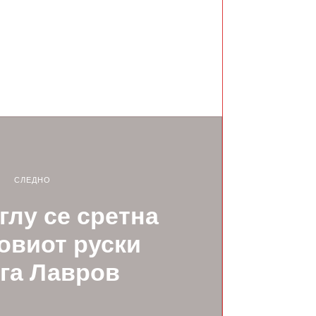
СЛЕДНО
лу се сретна
говиот руски
га Лавров