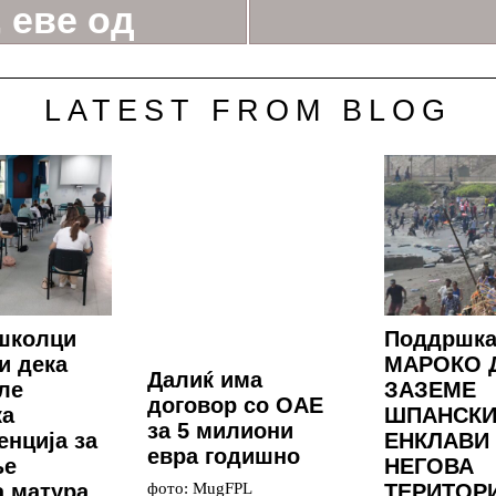
 еве од
ДЕО)
LATEST FROM BLOG
школци
Поддршка
и дека
МАРОКО 
Далиќ има
ле
ЗАЗЕМЕ
договор со ОАЕ
ка
ШПАНСКИ
за 5 милиони
енција за
ЕНКЛАВИ
евра годишно
ње
НЕГОВА
фото: MugFPL
 матура
ТЕРИТОР