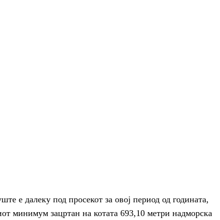
ште е далеку под просекот за овој период од годината,
иот минимум зацртан на котата 693,10 метри надморска