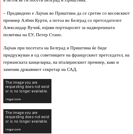
в петок ќе ги посети Белград и Приштина.
– Предвидено е Лајчак во Приштина да се сретне со косовскиот
премиер Албин Курти, а потоа во Белград со претседателот
Александар Вучиќ, изјави портпаролот за надворешната
политика на ЕУ, Петер Стано.
Лајчак при посетата на Белград и Приштина ќе биде
придружуван и од советниците на францускиот претседател, на
германската канцеларка, на италијанскиот премиер, како и
заменик државниот секретар на САД.