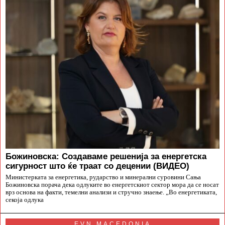
Божиновска: Создаваме решенија за енергетска
сигурност што ќе траат со децении (ВИДЕО)
Министерката за енергетика, рударство и минерални суровини Сања
Божиновска порача дека одлуките во енергетскиот сектор мора да се носат
врз основа на факти, темелни анализи и стручно знаење. „Во енергетиката,
секоја одлука
EVN MACEDONIA