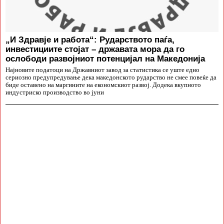
„И Здравје и работа“: Рударството паѓа,
инвестициите стојат – државата мора да го
ослободи развојниот потенцијал на Македонија
Најновите податоци на Државниот завод за статистика се уште едно
сериозно предупредување дека македонското рударство не смее повеќе да
биде оставено на маргините на економскиот развој. Додека вкупното
индустриско производство во јуни