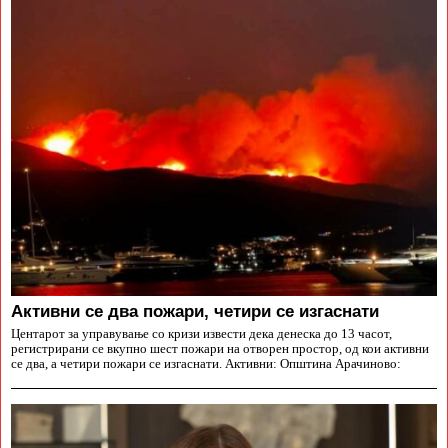
Aктивни се два пожари, четири се изгаснати
Центарот за управување со кризи извести дека денеска до 13 часот,
регистрирани се вкупно шест пожари на отворен простор, од кои активни
се два, а четири пожари се изгаснати. Активни: Општина Арачиново: