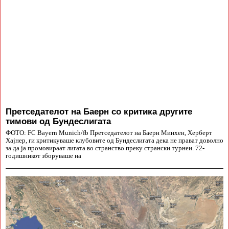
Претседателот на Баерн со критика другите
тимови од Бундеслигата
ФОТО: FC Bayern Munich/fb Претседателот на Баерн Минхен, Херберт
Хајнер, ги критикуваше клубовите од Бундеслигата дека не прават доволно
за да ја промовираат лигата во странство преку странски турнеи. 72-
годишникот зборуваше на