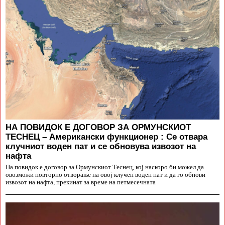
НА ПОВИДОК Е ДОГОВОР ЗА ОРМУНСКИОТ
ТЕСНЕЦ – Американски функционер : Се отвара
клучниот воден пат и се обновува извозот на
нафта
На повидок е договор за Ормунскиот Теснец, кој наскоро би можел да
овозможи повторно отворање на овој клучен воден пат и да го обнови
извозот на нафта, прекинат за време на петмесечната