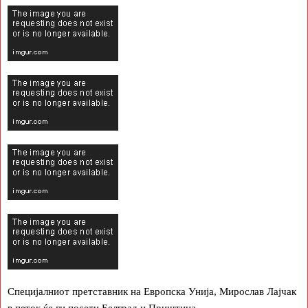
Специјалниот претставник на Европска Унија, Мирослав Лајчак