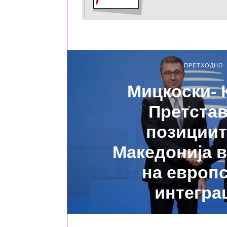
ПРЕТХОДНО
Мицкоски- 
Претста
позициит
Македонија 
на европ
интегра