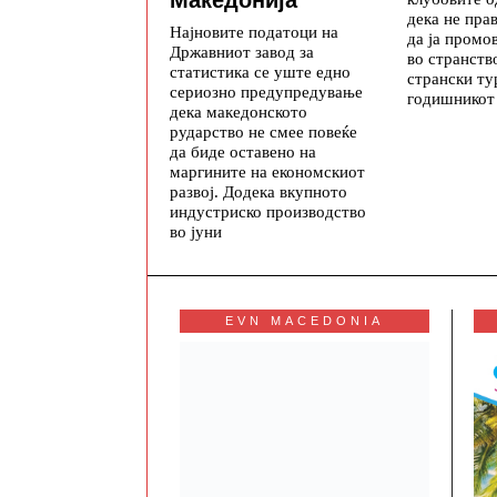
дека не пра
Најновите податоци на
да ја промо
Државниот завод за
во странств
статистика се уште едно
странски ту
сериозно предупредување
годишникот
дека македонското
рударство не смее повеќе
да биде оставено на
маргините на економскиот
развој. Додека вкупното
индустриско производство
во јуни
EVN MACEDONIA