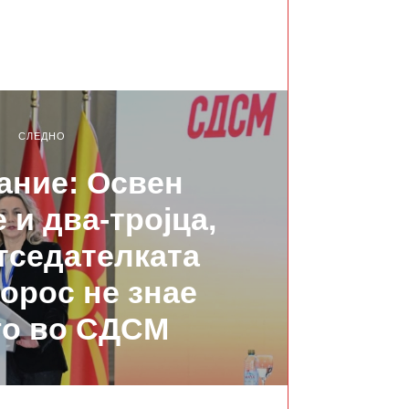
СЛЕДНО
ание: Освен
 и два-тројца,
тседателката
орос не знае
го во СДСМ