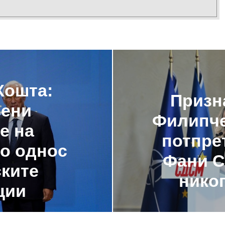
Кошта:
Призн
вени
Филипче
е на
потпре
во однос
Фани С
ските
нико
ции