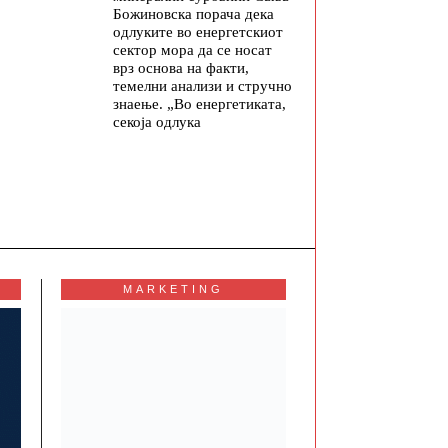
Божиновска порача дека
одлуките во енергетскиот
сектор мора да се носат
врз основа на факти,
темелни анализи и стручно
знаење. „Во енергетиката,
секоја одлука
MARKETING