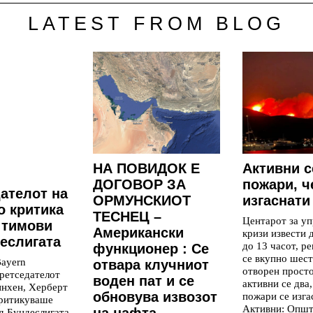
LATEST FROM BLOG
НА ПОВИДОК Е
Aктивни с
ДОГОВОР ЗА
пожари, ч
ателот на
ОРМУНСКИОТ
изгаснати
о критика
ТЕСНЕЦ –
Центарот за уп
 тимови
Американски
кризи извести 
еслигата
до 13 часот, р
функционер : Се
се вкупно шест
ayern
отвара клучниот
отворен просто
ретседателот
воден пат и се
активни се два,
инхен, Херберт
обновува извозот
пожари се изга
критикуваше
Активни: Опш
на нафта
д Бундеслигата