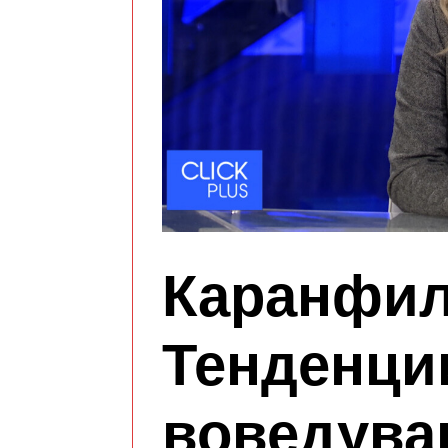
Каранфил
Тенденци
воведува