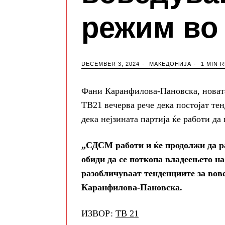
режим во
DECEMBER 3, 2024
МАКЕДОНИЈА
1 MIN 
Фани Каранфилова-Пановска, новат
ТВ21 вечерва рече дека постојат те
дека нејзината партија ќе работи да
„СДСМ работи и ќе продолжи да ра
обиди да се поткопа владеењето на
разобличуваат тенденциите за вов
Каранфилова-Пановска.
ИЗВОР:
ТВ 21