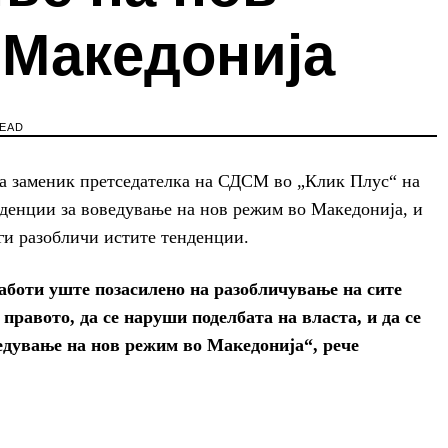
 Македонија
READ
а заменик претседателка на СДСМ во „Клик Плус“ на
нденции за воведување на нов режим во Македонија, и
 ги разобличи истите тенденции.
боти уште позасилено на разобличување на сите
 правото, да се наруши поделбата на власта, и да се
едување на нов режим во Македонија“, рече