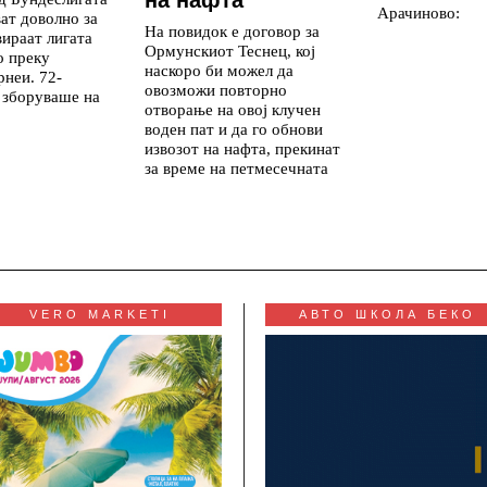
Арачиново:
ват доволно за
На повидок е договор за
вираат лигата
Ормунскиот Теснец, кој
о преку
наскоро би можел да
рнеи. 72-
овозможи повторно
 зборуваше на
отворање на овој клучен
воден пат и да го обнови
извозот на нафта, прекинат
за време на петмесечната
VERO MARKETI
АВТО ШКОЛА БЕКО