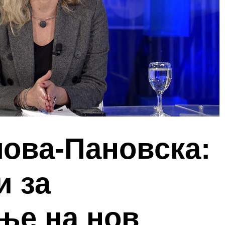
ова-Пановска:
и за
ње на нов