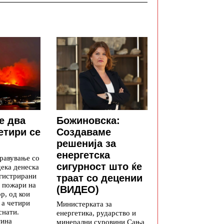
е два
Божиновска:
етири се
Создаваме
решенија за
енергетска
равување со
сигурност што ќе
дека денеска
егистрирани
траат со децении
 пожари на
(ВИДЕО)
р, од кои
 а четири
Министерката за
снати.
енергетика, рударство и
тина
минерални суровини Сања