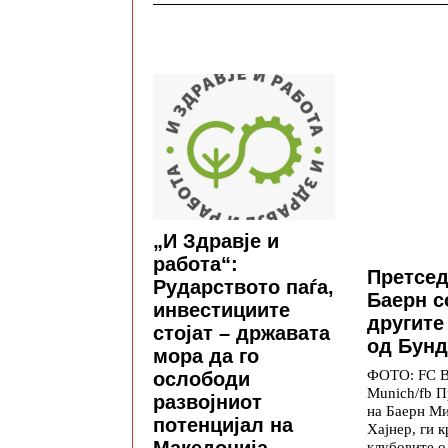
„И Здравје и
работа“:
Претсед
Рударството паѓа,
Баерн с
инвестициите
другите
стојат – државата
од Бунд
мора да го
ФОТО: FC B
ослободи
Munich/fb П
развојниот
на Баерн М
потенцијал на
Хајнер, ги 
Македонија
клубовите о