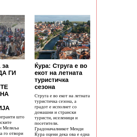
 за
Ќура: Струга е во
ДА ГИ
екот на летната
туристичка
ТЕ
сезона
 НА
Струга е во екот на летната
туристичка сезона, а
градот е исполнет со
ИЈА
домашни и странски
игранти што
туристи, иселеници и
нските
посетители.
 и Мелиља
Градоначалникот Менди
а го отвори
Ќура оцени дека ова е една