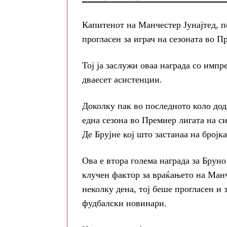
Капитенот на Манчестер Јунајтед, 
прогласен за играч на сезоната во П
Тој ја заслужи оваа награда со импр
дваесет асистенции.
Доколку пак во последното коло дода
една сезона во Премиер лигата на с
Де Брујне кој што застанаа на бројка
Ова е втора голема награда за Бруно
клучен фактор за враќањето на Ман
неколку дена, тој беше прогласен и 
фудбалски новинари.