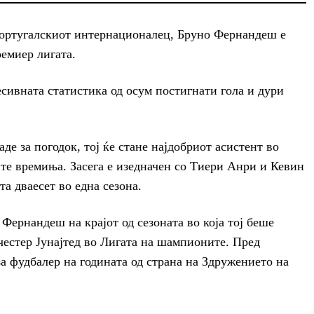
португалскиот интернационалец, Бруно Фернандеш е
ремиер лигата.
есивната статистика од осум постигнати гола и дури
де за погодок, тој ќе стане најдобриот асистент во
ите времиња. Засега е изедначен со Тиери Анри и Кевин
та дваесет во една сезона.
 Фернандеш на крајот од сезоната во која тој беше
честер Јунајтед во Лигата на шампионите. Пред
за фудбалер на годината од страна на Здружението на