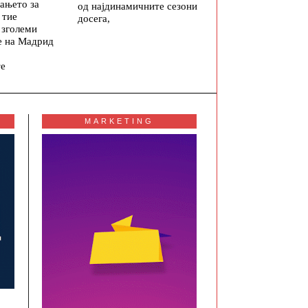
ањето за
од најдинамичните сезони
 тие
досега,
 зголеми
е на Мадрид
те
MARKETING