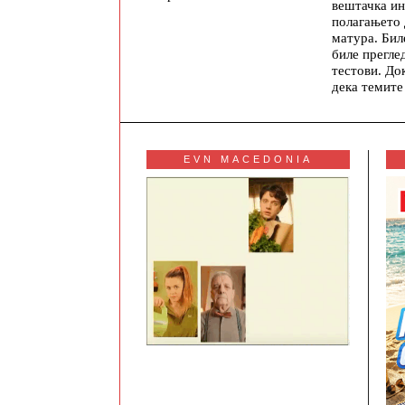
вештачка ин
полагањето
матура. Бил
биле прегле
тестови. До
дека темите
EVN MACEDONIA