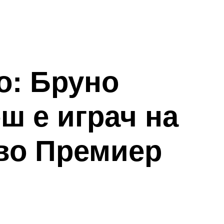
о: Бруно
ш е играч на
 во Премиер