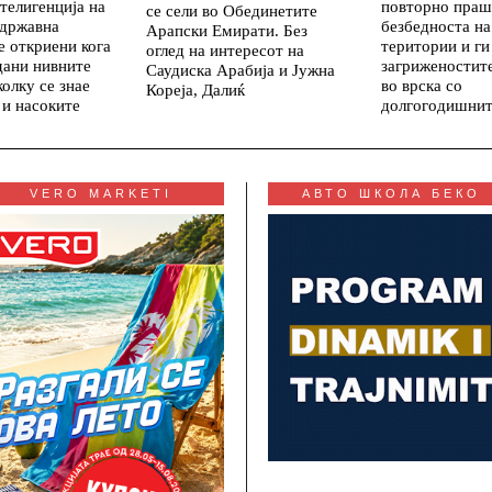
телигенција на
повторно праш
се сели во Обединетите
 државна
безбедноста на
Арапски Емирати. Без
е откриени кога
територии и ги
оглед на интересот на
дани нивните
загриженостит
Саудиска Арабија и Јужна
колку се знае
во врска со
Кореја, Далиќ
 и насоките
долгогодишни
VERO MARKETI
АВТО ШКОЛА БЕКО