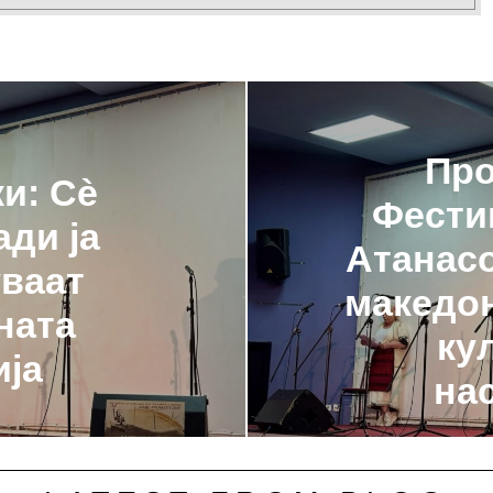
Про
и: Сè
Фести
ди ја
Атанасо
ваат
македон
ната
ку
ија
на