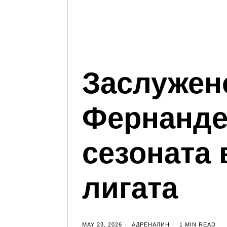
Заслужен
Фернанде
сезоната
лигата
MAY 23, 2026
АДРЕНАЛИН
1 MIN READ