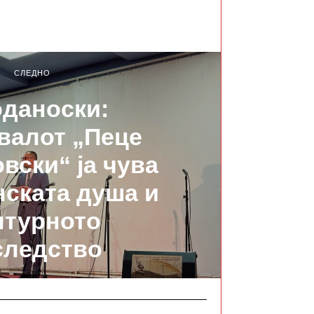
СЛЕДНО
даноски:
валот „Пеце
вски“ ја чува
ската душа и
лтурното
следство