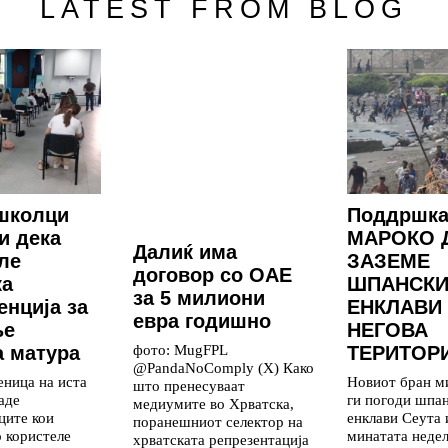
LATEST FROM BLOG
школци
Поддршка
и дека
МАРОКО 
Далиќ има
ле
ЗАЗЕМЕ
договор со ОАЕ
ка
ШПАНСКИ
за 5 милиони
енција за
ЕНКЛАВИ
евра годишно
ње
НЕГОВА
фото: MugFPL
 матура
ТЕРИТОР
@PandaNoComply (X) Како
еница на иста
Новиот бран м
што пренесуваат
аде
ги погоди шпа
медиумите во Хрватска,
ците кои
енклави Сеута
поранешниот селектор на
о користеле
минатата недел
хрватската репрезентација