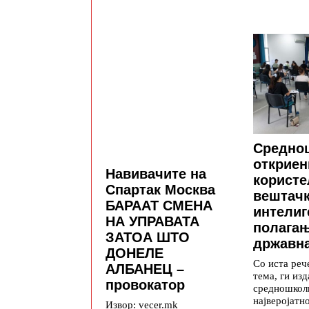
Средно
откриен
Навивачите на
користе
Спартак Москва
вештач
БАРААТ СМЕНА
интелиг
НА УПРАВАТА
полага
ЗАТОА ШТО
државна
ДОНЕЛЕ
Со иста реч
АЛБАНЕЦ –
тема, ги изд
провокатор
средношкол
најверојатн
Извор: vecer.mk