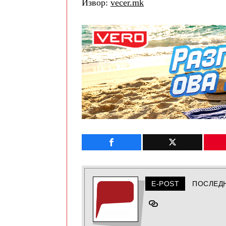
Извор:
vecer.mk
E-POST
ПОСЛЕД