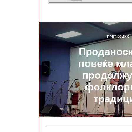
ПРЕТХОДНО
Проданоск
повеќе мла
продолжу
фолклор
традиц