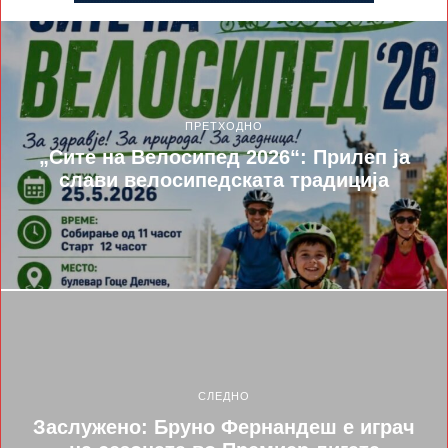
ПРЕТХОДНО
„Сите на Велосипед 2026“: Прилеп ја
слави велосипедската традиција
СЛЕДНО
Заслужено: Бруно Фернандеш е играч