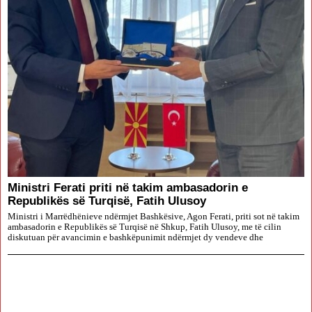
Ministri Ferati priti në takim ambasadorin e
Republikës së Turqisë, Fatih Ulusoy
Ministri i Marrëdhënieve ndërmjet Bashkësive, Agon Ferati, priti sot në takim
ambasadorin e Republikës së Turqisë në Shkup, Fatih Ulusoy, me të cilin
diskutuan për avancimin e bashkëpunimit ndërmjet dy vendeve dhe