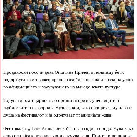
Проданоски посочи дека Општина Прилеп и понатаму ќе го
поддржува фестивалот, препознавајќи ја неговата значајна улога
во афирмацијата и зачувувањето на македонската култура.
Тој упати благодарност до организаторите, учесниците и
љубителите на изворната музика, кои, како што рече, му даваат
душа на фестивалот и ја одржуваат традицијата жива.
Фестивалот „Пеце Атанасовски“ и оваа година продолжува како
едно од најважните културни случувања во Прилеп и пошироко