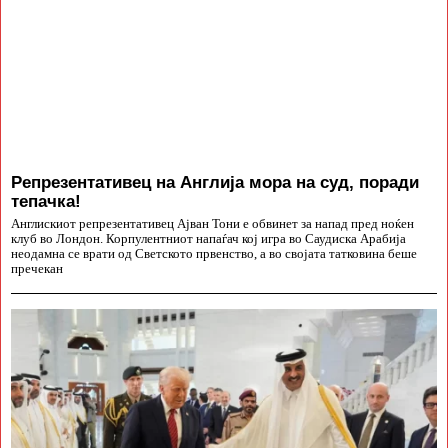
Репрезентативец на Англија мора на суд, поради
тепачка!
Англискиот репрезентативец Ајван Тони е обвинет за напад пред ноќен
клуб во Лондон. Корпулентниот напаѓач кој игра во Саудиска Арабија
неодамна се врати од Светското првенство, а во својата татковина беше
пречекан