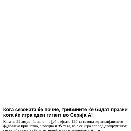
Кога сезоната ќе почне, трибините ќе бидат празни
кога ќе игра еден гигант во Серија А!
Кога на 22 август ќе започне јубилејната 125-та сезона од италијанското
фудбалско првенство, а воедно и 95-тата, која се игра според двокружниот
систем базиран на бодови, немојте да се изненадите ако ги