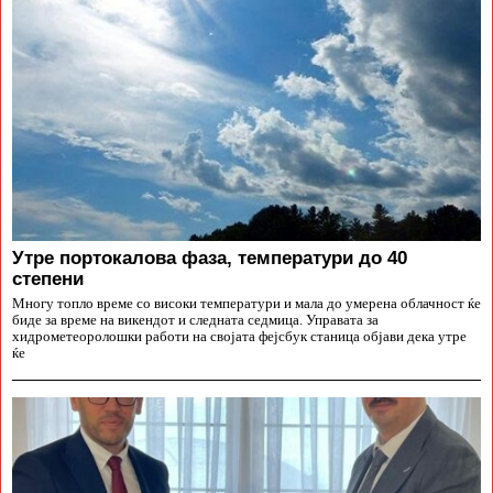
Утре портокалова фаза, температури до 40
степени
Многу топло време со високи температури и мала до умерена облачност ќе
биде за време на викендот и следната седмица. Управата за
хидрометеоролошки работи на својата фејсбук станица објави дека утре
ќе