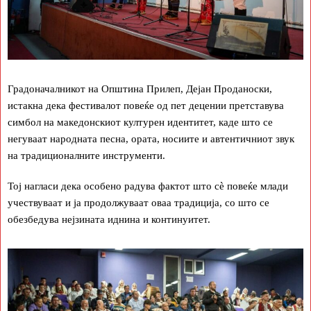
Градоначалникот на Општина Прилеп, Дејан Проданоски,
истакна дека фестивалот повеќе од пет децении претставува
симбол на македонскиот културен идентитет, каде што се
негуваат народната песна, ората, носиите и автентичниот звук
на традиционалните инструменти.
Тој нагласи дека особено радува фактот што сè повеќе млади
учествуваат и ја продолжуваат оваа традиција, со што се
обезбедува нејзината иднина и континуитет.