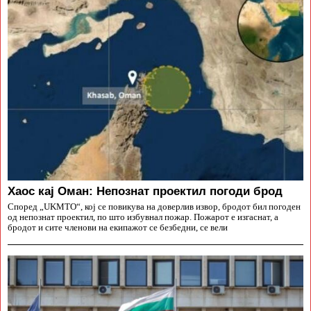
Хаос кај Оман: Непознат проектил погоди брод
Според „UKMTO“, кој се повикува на доверлив извор, бродот бил погоден
од непознат проектил, по што избувнал пожар. Пожарот е изгаснат, а
бродот и сите членови на екипажот се безбедни, се вели