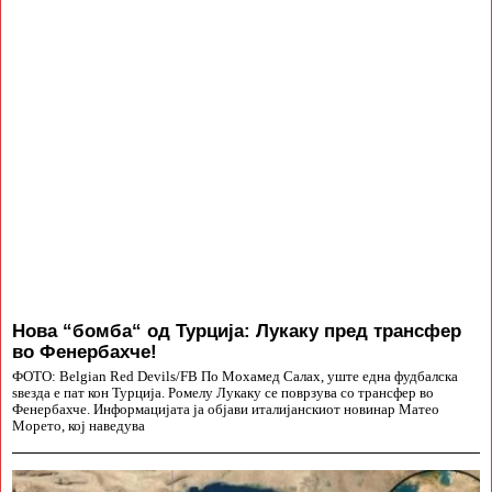
Нова “бомба“ од Турција: Лукаку пред трансфер
во Фенербахче!
ФОТО: Belgian Red Devils/FB По Мохамед Салах, уште една фудбалска
ѕвезда е пат кон Турција. Ромелу Лукаку се поврзува со трансфер во
Фенербахче. Информацијата ја објави италијанскиот новинар Матео
Морето, кој наведува