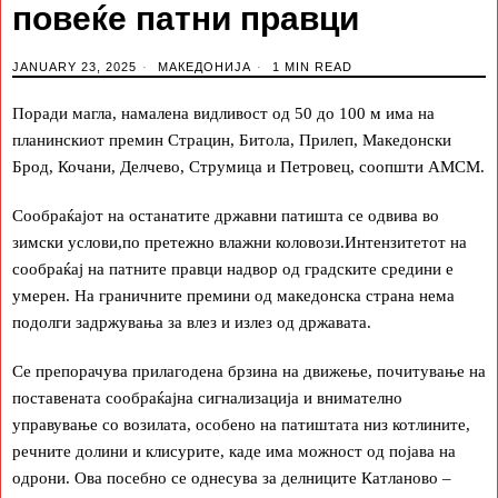
повеќе патни правци
JANUARY 23, 2025
МАКЕДОНИЈА
1 MIN READ
Поради магла, намалена видливост од 50 до 100 м има на
планинскиот премин Страцин, Битола, Прилеп, Македонски
Брод, Кочани, Делчево, Струмица и Петровец, соопшти АМСМ.
Сообраќајот на останатите државни патишта се одвива во
зимски услови,по претежно влажни коловози.Интензитетот на
сообраќај на патните правци надвор од градските средини е
умерен. На граничните премини од македонска страна нема
подолги задржувања за влез и излез од државата.
Се препорачува прилагодена брзина на движење, почитување на
поставената сообраќајна сигнализација и внимателно
управување со возилата, особено на патиштата низ котлините,
речните долини и клисурите, каде има можност од појава на
одрони. Ова посебно се однесува за делниците Катланово –