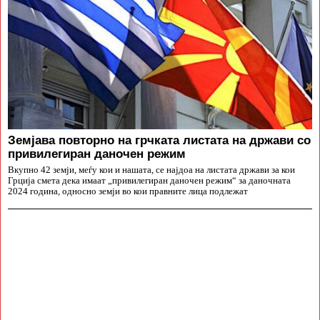
Земјава повторно на грчката листата на држави со
привилегиран даночен режим
Вкупно 42 земји, меѓу кои и нашата, се најдоа на листата држави за кои
Грција смета дека имаат „привилегиран даночен режим“ за даночната
2024 година, односно земји во кои правните лица подлежат