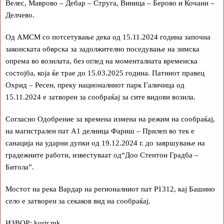
Велес, Маврово – Дебар – Струга, Виница – Берово и Кочани –
Делчево.
Од АМСМ со потсетување дека од 15.11.2024 година започна
законската обврска за задолжително поседување на зимска
опрема во возилата, без оглед на моменталната временска
состојба, која ќе трае до 15.03.2025 година. Патниот правец
Охрид – Ресен, преку националниот парк Галичица од
15.11.2024 е затворен за сообраќај за сите видови возила.
Согласно Одобрение за времена измена на режим на сообраќај,
на магистрален пат А1 делница Фариш – Прилеп во тек е
санација на ударни дупки од 19.12.2024 г. до завршување на
градежните работи, известуваат од“Доо Стентон Градба –
Битола”.
Мостот на река Вардар на регионалниот пат Р1312, кај Башино
село е затворен за секаков вид на сообраќај.
ИЗВОР:
kurir.mk