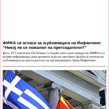
ФИФА се огласи за љубовницата на Инфантино:
“Никој не се пожалил на претседателот!“
фото: El Comentario (X) Откако се појави уште еден скандал во ФИФА и се
појави информација дека кровната куќа на светскиот фудбал ѝ платила на
љубовницата на претседателот на организацијата, Џани Инфантино,