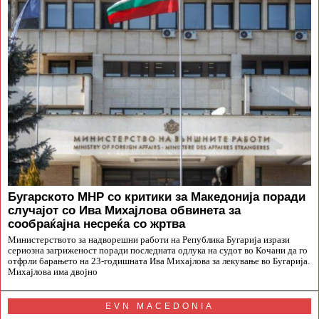
Бугарското МНР со критики за Македонија поради
случајот со Ива Михајлова обвинета за
сообраќајна несреќа со жртва
Министерството за надворешни работи на Република Бугарија изрази
сериозна загриженост поради последната одлука на судот во Кочани да го
отфрли барањето на 23-годишната Ива Михајлова за лекување во Бугарија.
Михајлова има двојно
EVN MACEDONIA