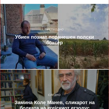
ПРЕТХОДНО
Убиен познат поранешен полски
боксер
СЛЕДНО
Замина Коле Манев, сликарот на
болката на егејскиот егзодус