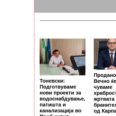
Продано
Тоневски:
Вечно ќе
Подготвуваме
чуваме
нови проекти за
храброс
водоснабдување,
жртвата
патишта и
браните
канализација во
од Карп