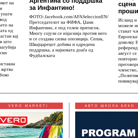
Аргентина со поддршка
икот на
сцена 
за Инфантино!
н
проши
 упати
ФОТО:.facebook.com/AFASeleccionEN/
овод
Исланд и
Претседателот на ФИФА, Џани
ето на
можеле и
Инфантино, е под голем притисок.
ата од
станат чл
Многу сојузи се изјаснија против него
астан кај
Европскат
и се создава силна опозиција. Сепак,
ри што
доколку 
Швајцарецот добива и одредена
загубија
референд
поддршка, а најновата доаѓа од
пски
август се
Фудбалската
повторно
истакна
преговори
 жртва
членство,
абоко
„Политик
повикува
VERO MARKETI
АВТО ШКОЛА БЕКО