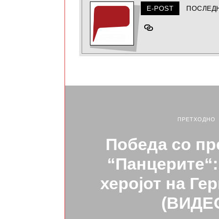
E-POST
ПОСЛЕД
ПРЕТХОДНО
Победа со пр
“Панцерите“:
херојот на Ге
(ВИДЕ