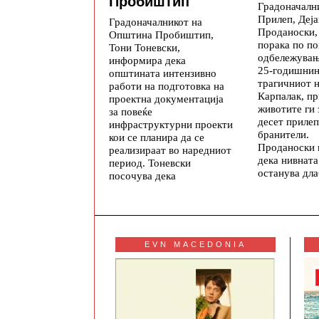
Пробиштип
Градоначалн
Прилеп, Деја
Градоначалникот на
Проданоски,
Општина Пробиштип,
порака по п
Тони Тоневски,
одбележувањ
информира дека
25-годишнин
општината интензивно
трагичниот н
работи на подготовка на
Карпалак, п
проектна документација
животите ги 
за повеќе
десет приле
инфраструктурни проекти
бранители.
кои се планира да се
Проданоски 
реализираат во наредниот
дека нивната
период. Тоневски
останува дл
посочува дека
EVN MACEDONIA