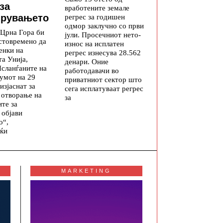
за
вработените земале
рувањето
регрес за годишен
одмор заклучно со први
 Црна Гора би
јули. Просечниот нето-
стовремено да
износ на исплатен
енки на
регрес изнесува 28.562
а Унија,
денари. Оние
Исланѓаните на
работодавачи во
умот на 29
приватниот сектор што
 изјаснат за
сега исплатуваат регрес
 отворање на
за
те за
 објави
о“,
јќи
MARKETING