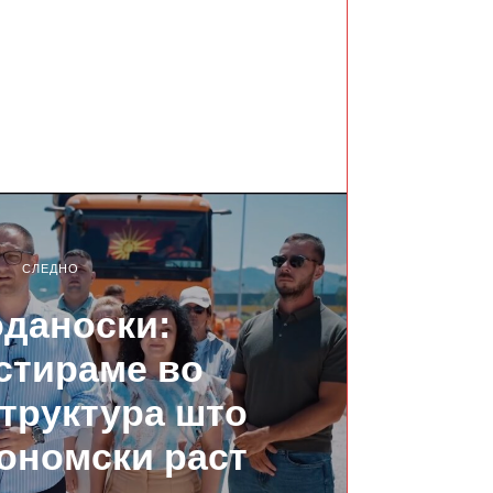
СЛЕДНО
даноски:
стираме во
труктура што
ономски раст