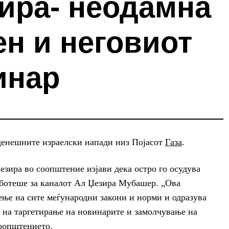
ира- неодамна
н и неговиот
инар
 денешните израелски напади низ Појасот
Газа
.
зира во соопштение изјави дека остро го осудува
аботеше за каналот Ал Џезира Мубашер. „Ова
ење на сите меѓународни закони и норми и одразува
 на таргетирање на новинарите и замолчување на
соопштението.