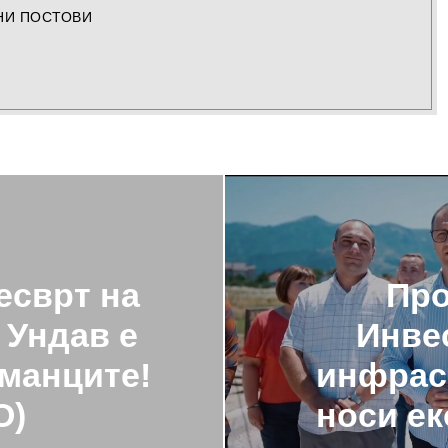
НИ ПОСТОВИ
есврт на
Про
 Ундав е
Инве
рманците!
инфрас
О)
носи ек