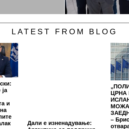
LATEST FROM BLOG
ски:
„ПОЛИ
 ја
ЦРНА 
ИСЛА
та и
МОЖА
 на
ЗАЕДН
лите
– Бри
Дали е изненадување:
алак
отвар