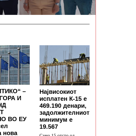
ТИКО“ –
Највисокиот
ГОРА И
исплатен К-15 е
НД
469.190 денари,
Т
задолжителниот
О ВО ЕУ
минимум е
сел
19.567
а нова
Само 15 отсто од