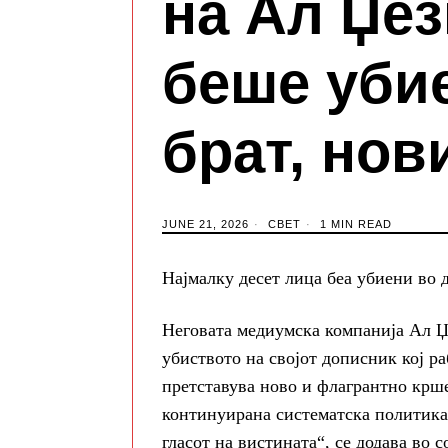
на Ал Џез
беше убие
брат, нов
JUNE 21, 2026
СВЕТ
1 MIN READ
Најмалку десет лица беа убиени во
Неговата медиумска компанија Ал Џе
убиството на својот дописник кој р
претставува ново и флагрантно крш
континуирана систематска политика
гласот на вистината“, се додава во 