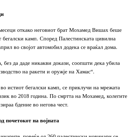
ци
 месеци откако неговиот брат Мохамед Вишах беше
т бегалски камп. Според Палестинската цивилна
прил во својот автомобил додека се враќал дома.
, без да даде никакви докази, соопшти дека убила
зводство на ракети и оружје на Хамас“.
во истиот бегалски камп, се приклучи на мрежата
зик во 2018 година. По смртта на Мохамед, колегите
зираа бдение во негова чест.
од почетокот на војната
инарите, повеќе од 260 палестински новинари се