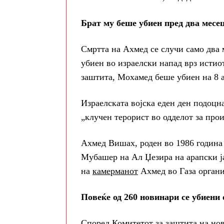
Брат му беше убиен пред два месе
Смртта на Ахмед се случи само два
убиен во израелски напад врз истио
заштита, Мохамед беше убиен на 8 а
Израелската војска еден ден подоцна
„клучен терорист во одделот за прои
Ахмед Вишах, роден во 1986 година 
Мубашер на Ал Џезира на арапски ја
на
камерманот
Ахмед во Газа органи
Повеќе од 260 новинари се убиени 
Според Комитетот за заштита на нов