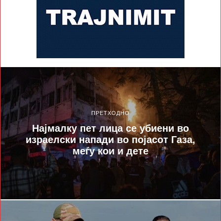
ПРЕТХОДНО
Најмалку пет лица се убиени во
израелски напади во појасот Газа,
меѓу кои и дете