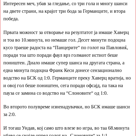
Интересен меч, убав за гледање, со три гола и многу шанси
на двете страни, на крајот три бода за Германците, и втора
победа.
Првата можност за отворање на резултатот ја имаше Хаверц
и тоа во 10.минута, но немаше гол. Десет минути подоцна
кусо траеше радоста на “Панцерите“ по голот на Павловиќ,
поради тоа што поради фаул врз голманот истиот беше
поништен. Диало имаше супер шанса на другата страна, а
една минута подоцна Франк Кеси донесе сензационално
водство на БСК од 1:0. Германците преку Хаверц вратија, но
и овој гол беше поништен, сега поради офсајд, па така на
пауза се замина со водство на “Слоновите“ од 1:0.
Во второто полувреме изненадувачки, но БСК имаше шанси
за 2:0.
И тогаш Ундав, кој само што влезе во игра, во таа 68.минута
убаво се снајде опред голот на „Слоновите“ за 1:1.