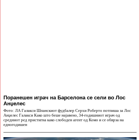
Поранешен играч на Барселона се сели во Лос
Анџелес
Фото: ЛА Галакси Шпанскиот фудбалер Серхи Роберто потпиша за Лос
Анџелес Галакси Како што беше најавено, 34-годишниот играч од
средниот ред пристигна како слободен агент од Комо и се обврза на
едногодишен