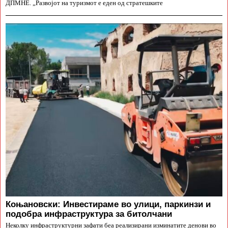
ДПМНЕ. „Развојот на туризмот е еден од стратешките
Коњановски: Инвестираме во улици, паркинзи и
подобра инфраструктура за битолчани
Неколку инфраструктурни зафати беа реализирани изминатите денови во