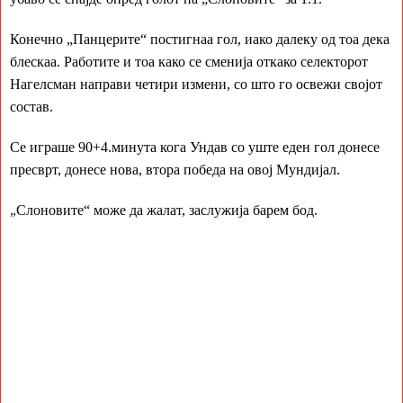
Конечно „Панцерите“ постигнаа гол, иако далеку од тоа дека
блескаа. Работите и тоа како се сменија откако селекторот
Нагелсман направи четири измени, со што го освежи својот
состав.
Се играше 90+4.минута кога Ундав со уште еден гол донесе
пресврт, донесе нова, втора победа на овој Мундијал.
Слоновите“ може да жалат, заслужија барем бод.
„