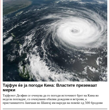
Тајфун ќе ја погоди Кина: Властите преземаат
мерки
Тајфунот Делфин се очекува да го погоди источниот брег на Кина во
недела попладне, со очекувани обилни дождови и ветрови, а
пристаништето Јангшан во Шангај им нареди на повеќе од 500 бродови