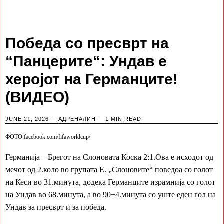
Победа со пресврт на
“Панцерите“: Ундав е
херојот на Германците!
(ВИДЕО)
JUNE 21, 2026
АДРЕНАЛИН
1 MIN READ
ФОТО:facebook.com/fifaworldcup/
Германија – Брегот на Слоновата Коска 2:1.Ова е исходот од
мечот од 2.коло во групата Е. „Слоновите“ поведоа со голот
на Кеси во 31.минута, додека Германците израмнија со голот
на Ундав во 68.минута, а во 90+4.минута со уште еден гол на
Ундав за пресврт и за победа.