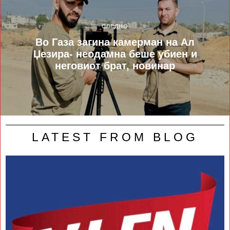
СЛЕДНО
Во Газа загина камерман на Ал
Џезира- неодамна беше убиен и
неговиот брат, новинар
LATEST FROM BLOG