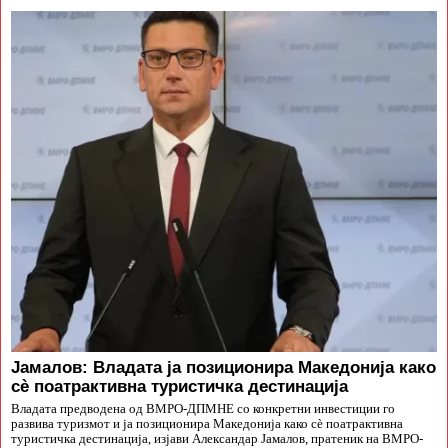
Јамалов: Владата ја позиционира Македонија како
сè поатрактивна туристичка дестинација
Владата предводена од ВМРО-ДПМНЕ со конкретни инвестиции го
развива туризмот и ја позиционира Македонија како сè поатрактивна
туристичка дестинација, изјави Александар Јамалов, пратеник на ВМРО-