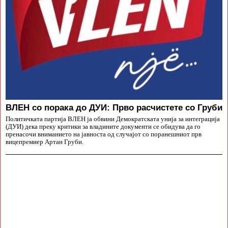
ВЛЕН со порака до ДУИ: Прво расчистете со Груби
Политичката партија ВЛЕН ја обвини Демократската унија за интеграција
(ДУИ) дека преку критики за владините документи се обидува да го
пренасочи вниманието на јавноста од случајот со поранешниот прв
вицепремиер Артан Груби.