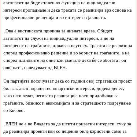
автопатот да биде ставен во функција на индивидуални
интереси пропаднале и дека трасата се реализира врз основа на
професионални решенија и во интерес на јавноста.
„Ова е вистинската причина за нивната врева. Обидот
автопатот да служи на индивидуални интереси, а не на
интересот на граѓаните, доживеа неуспех. Трасата се реализира
според професионално решение и во корист на граѓаните, а не
според плановите на оние кои сметале дека ќе се збогатат од
овој пат“, наведуваат од ВЛЕН.
Од партијата посочуваат дека со години овој стратешки проект
бил заглавен поради теснопартиски интереси, додека денес,
како што велат, неговата реализација носи придобивки за
граѓаните, бизнисот, економијата и за стратешкото поврзување
со Косово.
„ВЛЕН не е во Владата за да штити приватни интереси, туку за
да реализира проекти кои со децении биле користени само за