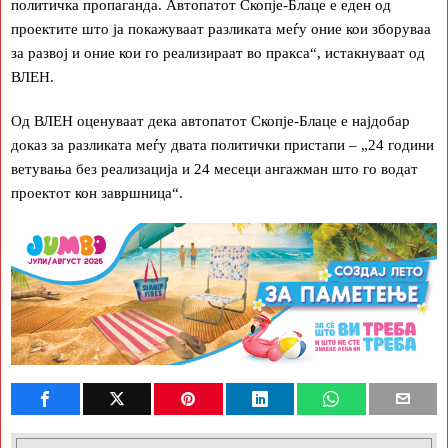
политичка пропаганда. Автопатот Скопје-Блаце е еден од
проектите што ја покажуваат разликата меѓу оние кои зборуваа
за развој и оние кои го реализираат во пракса“, истакнуваат од
ВЛЕН.
Од ВЛЕН оценуваат дека автопатот Скопје-Блаце е најдобар
доказ за разликата меѓу двата политички пристапи – „24 години
ветувања без реализација и 24 месеци ангажман што го водат
проектот кон завршница“.