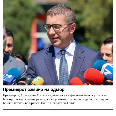
Премиерот замина на одмор
Премиерот, Христијан Мицкоски, замина на најавуваната екскурзија во
Белгија, за која самиот рече дека ќе ја помине со четири дена престој во
Бриж и четири во Брисел. Но од Владата за Телма