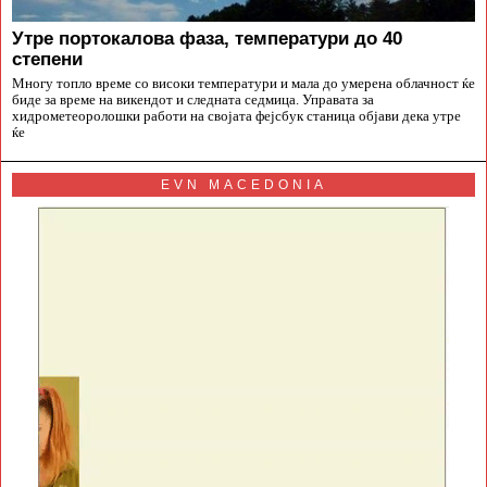
Утре портокалова фаза, температури до 40
степени
Многу топло време со високи температури и мала до умерена облачност ќе
биде за време на викендот и следната седмица. Управата за
хидрометеоролошки работи на својата фејсбук станица објави дека утре
ќе
EVN MACEDONIA