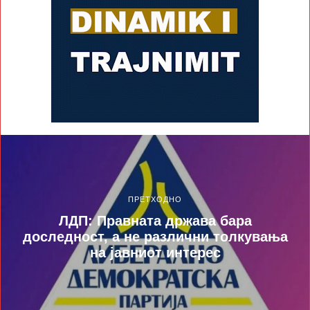
ПРЕТХОДНО
ЛДП: Правната држава бара
доследност, а не различни толкувања
на јавниот интерес