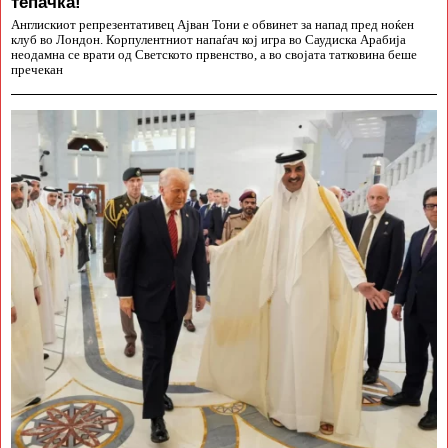
тепачка!
Англискиот репрезентативец Ајван Тони е обвинет за напад пред ноќен
клуб во Лондон. Корпулентниот напаѓач кој игра во Саудиска Арабија
неодамна се врати од Светското првенство, а во својата татковина беше
пречекан