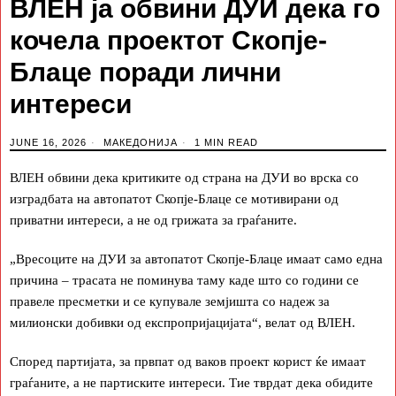
ВЛЕН ја обвини ДУИ дека го
кочела проектот Скопје-
Блаце поради лични
интереси
JUNE 16, 2026
МАКЕДОНИЈА
1 MIN READ
ВЛЕН обвини дека критиките од страна на ДУИ во врска со
изградбата на автопатот Скопје-Блаце се мотивирани од
приватни интереси, а не од грижата за граѓаните.
„Вресоците на ДУИ за автопатот Скопје-Блаце имаат само една
причина – трасата не поминува таму каде што со години се
правеле пресметки и се купувале земјишта со надеж за
милионски добивки од експропријацијата“, велат од ВЛЕН.
Според партијата, за првпат од ваков проект корист ќе имаат
граѓаните, а не партиските интереси. Тие тврдат дека обидите