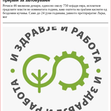
пријави за заловување
Речиси 46 милиони денари, односно околу 750 илјади евра, исплатиле
градските власти во изминатата година, како оштета на граѓани каснати од
бездомни кучиња. Само до 24 јуни годинава, јавното претпријатие Лајка,
кое