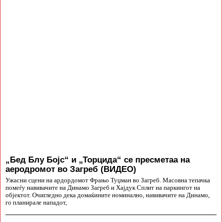
„Бед Блу Бојс“ и „Торцида“ се пресметаа на
аеродромот во Загреб (ВИДЕО)
Ужасни сцени на ардордомот Фрањо Туџман во Загреб. Масовна тепачка
помеѓу навивачите на Динамо Загреб и Хајдук Сплит на паркингот на
објектот. Очигледно дека домаќините номинално, навивачите на Динамо,
го планирале нападот,