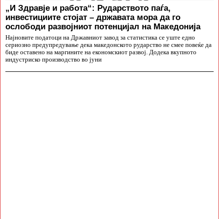
„И Здравје и работа“: Рударството паѓа,
инвестициите стојат – државата мора да го
ослободи развојниот потенцијал на Македонија
Најновите податоци на Државниот завод за статистика се уште едно
сериозно предупредување дека македонското рударство не смее повеќе да
биде оставено на маргините на економскиот развој. Додека вкупното
индустриско производство во јуни