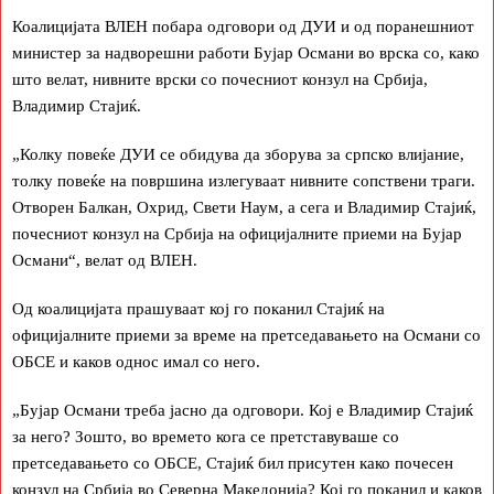
Коалицијата ВЛЕН побара одговори од ДУИ и од поранешниот
министер за надворешни работи Бујар Османи во врска со, како
што велат, нивните врски со почесниот конзул на Србија,
Владимир Стајиќ.
„Колку повеќе ДУИ се обидува да зборува за српско влијание,
толку повеќе на површина излегуваат нивните сопствени траги.
Отворен Балкан, Охрид, Свети Наум, а сега и Владимир Стајиќ,
почесниот конзул на Србија на официјалните приеми на Бујар
Османи“, велат од ВЛЕН.
Од коалицијата прашуваат кој го поканил Стајиќ на
официјалните приеми за време на претседавањето на Османи со
ОБСЕ и каков однос имал со него.
„Бујар Османи треба јасно да одговори. Кој е Владимир Стајиќ
за него? Зошто, во времето кога се претставуваше со
претседавањето со ОБСЕ, Стајиќ бил присутен како почесен
конзул на Србија во Северна Македонија? Кој го поканил и каков