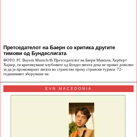
Претседателот на Баерн со критика другите
тимови од Бундеслигата
ФОТО: FC Bayern Munich/fb Претседателот на Баерн Минхен, Херберт
Хајнер, ги критикуваше клубовите од Бундеслигата дека не прават доволно
за да ја промовираат лигата во странство преку странски турнеи. 72-
годишникот зборуваше на
EVN MACEDONIA