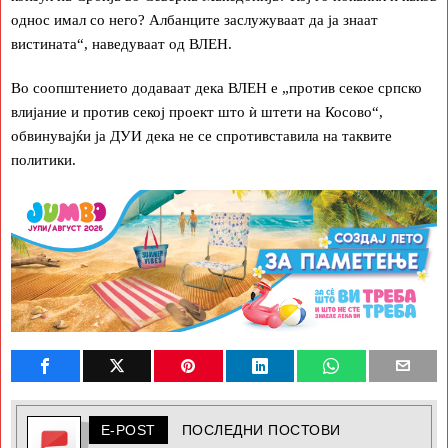
однос имал со него? Албанците заслужуваат да ја знаат
вистината“, наведуваат од ВЛЕН.
Во соопштението додаваат дека ВЛЕН е „против секое српско
влијание и против секој проект што ѝ штети на Косово“,
обвинувајќи ја ДУИ дека не се спротивставила на таквите
политики.
E-POST
ПОСЛЕДНИ ПОСТОВИ