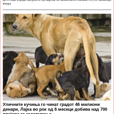
вчера
Уличните кучиња го чинат градот 46 милиони
денари, Лајка во рок од 6 месеци добива над 700