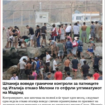
Шпанија воведе гранични контроли за патниците
од Италија откако Мелони го отфрли ултиматумот
на Мадрид
Контрамерките, кои започнаа на полноќ и ќе траат еден месец, следуваат
една недела откако италија воведе слични ограничувања по приливот на
десетици илјади мигранти од мароко во шпанската енклава Сеута. Шпанија