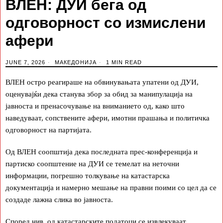
ВЛЕН: ДУИ бега од
одговорност со измислени
афери
JUNE 7, 2026
МАКЕДОНИЈА
1 MIN READ
ВЛЕН остро реагираше на обвинувањата упатени од ДУИ,
оценувајќи дека станува збор за обид за манипулација на
јавноста и пренасочување на вниманието од, како што
наведуваат, сопствените афери, имотни прашања и политичка
одговорност на партијата.
Од ВЛЕН соопштија дека последната прес-конференција и
партиско соопштение на ДУИ се темелат на неточни
информации, погрешно толкување на катастарска
документација и намерно мешање на правни поими со цел да се
создаде лажна слика во јавноста.
Според нив, од катастарските податоци се извлекуваат