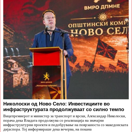
Николоски од Ново Село: Инвестициите во
инфраструктурата продолжуваат со силно темпо
Вицепремиерот и министер за транспорт и врски, Александар Николоски,
порача дека Владата продолжува со реализација на значајни
инфраструктурни проекти и подобрување на поврзаноста со македонската
дијаспора. Тој информираше дека вечерва, на покана