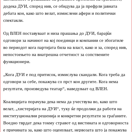
додека ДУИ, според нив, се обидува да ја префрли јавната
дебата кон, како што велат, измислени афери и политички
спектакли.
Од ВЛЕН поставуваат и низа прашања до ДУИ, барајќи
одговори за начинот на кој поединци и компании се збогатиле
во периодот кога партијата била на власт, како и за, според нив,
непостоењето на внатрешна отчетност за сопствените
функционери.
„Кога ДУИ е под притисок, измислува скандали. Кога треба да
одговори за себе, покажува со прст кон другите. Кога нема
резултати, произведува театар“, наведуваат од ВЛЕН.
Коалицијата порачува дека нема да учествува во, како што
велат, „хистеријата на ДУИ“, туку ќе продолжи да работи на
институционални решенија и конкретни резултати за граѓаните.
Воедно тврдат дека токму стравот од вистината и одговорноста
е причината за, како што оценуваат, нервозата што ја покажува