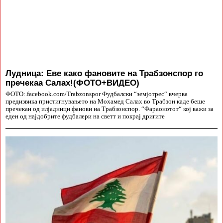
Лудница: Еве како фановите на Трабзонспор го
пречекаа Салах!(ФОТО+ВИДЕО)
ФОТО:.facebook.com/Trabzonspor Фудбалски “земјотрес“ вчерва
предизвика пристигнувањето на Мохамед Салах во Трабзон каде беше
пречекан од илјадници фанови на Трабзонспор. “Фараонотот“ кој важи за
еден од најдобрите фудбалери на светт и покрај дригите