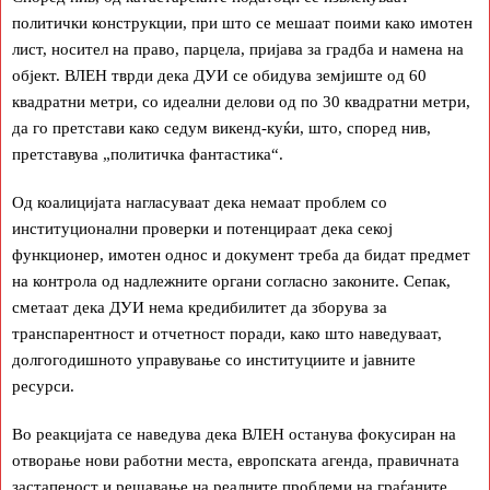
политички конструкции, при што се мешаат поими како имотен
лист, носител на право, парцела, пријава за градба и намена на
објект. ВЛЕН тврди дека ДУИ се обидува земјиште од 60
квадратни метри, со идеални делови од по 30 квадратни метри,
да го претстави како седум викенд-куќи, што, според нив,
претставува „политичка фантастика“.
Од коалицијата нагласуваат дека немаат проблем со
институционални проверки и потенцираат дека секој
функционер, имотен однос и документ треба да бидат предмет
на контрола од надлежните органи согласно законите. Сепак,
сметаат дека ДУИ нема кредибилитет да зборува за
транспарентност и отчетност поради, како што наведуваат,
долгогодишното управување со институциите и јавните
ресурси.
Во реакцијата се наведува дека ВЛЕН останува фокусиран на
отворање нови работни места, европската агенда, правичната
застапеност и решавање на реалните проблеми на граѓаните,