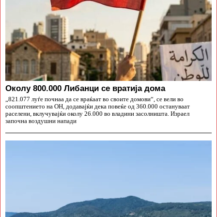
Околу 800.000 Либанци се вратија дома
„821.077 луѓе почнаа да се враќаат во своите домови“, се вели во
соопштението на ОН, додавајќи дека повеќе од 360.000 остануваат
раселени, вклучувајќи околу 26.000 во владини засолништа. Израел
започна воздушни напади