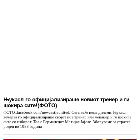
Њукасл го официјализираше новиот тренер и ги
шокира сите!(ФОТО)
ФОТО:.facebook.com/newcastleunited/ Сега веќе нема дилеми. Њукасл
вечерва го официјализираше својот нов тренер или менаџер и го шокира
сите со изборот. Тоа е Германецот Матијас Јајсле. Зборуваме за стратег
роден во 1988 година