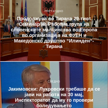
ПРЕТХОДНО
Продолжува во Тирана 29-тиот
Семинар на Работна група на
словенските малцинства во Европа
во организација на ФУЕН и
Македонско друштво “Илинден“-
Тирана
СЛЕДНО
Јакимовски: Лукровски требаше да се
јави на работа на 30 мај,
Инспекторатот да му го провери
боледувањето