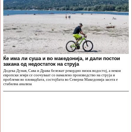
Ќе има ли суша и во македонија, и дали постои
закана од недостаток на струја
Додека Дунав, Сава и Драва бележат рекордно низок водостој, а некои
европски земји се соочуваат со намалено производство на струја и
проблеми во пловидбата, состојбата во Северна Македонија засега е
стабилна анализа