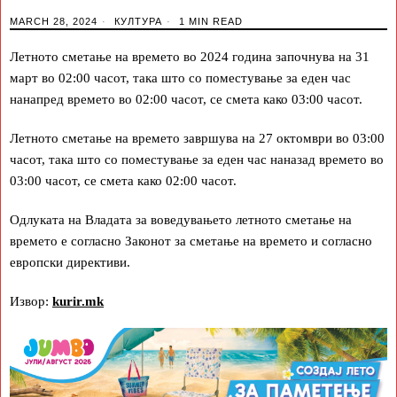
MARCH 28, 2024
КУЛТУРА
1 MIN READ
Летното сметање на времето во 2024 година започнува на 31
март во 02:00 часот, така што со поместување за еден час
нанапред времето во 02:00 часот, се смета како 03:00 часот.
Летното сметање на времето завршува на 27 октомври во 03:00
часот, така што со поместување за еден час наназад времето во
03:00 часот, се смета како 02:00 часот.
Одлуката на Владата за воведувањето летното сметање на
времето е согласно Законот за сметање на времето и согласно
европски директиви.
Извор:
kurir.mk