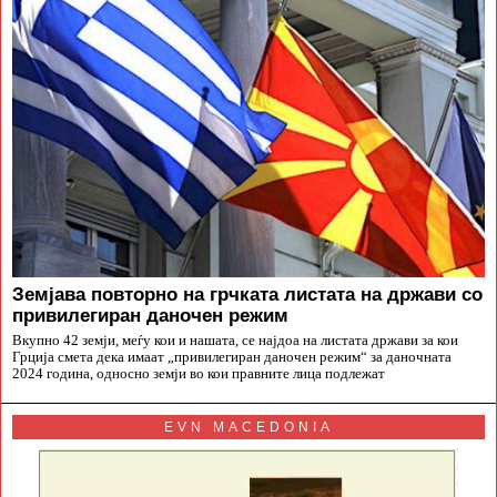
Земјава повторно на грчката листата на држави со
привилегиран даночен режим
Вкупно 42 земји, меѓу кои и нашата, се најдоа на листата држави за кои
Грција смета дека имаат „привилегиран даночен режим“ за даночната
2024 година, односно земји во кои правните лица подлежат
EVN MACEDONIA