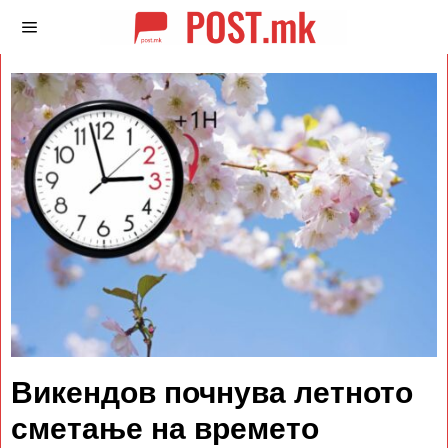
Викендов почнува летното
сметање на времето