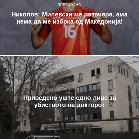
ПРЕТХОДНО
Николов: Милевски ме разочара, ама
нема да ме избрка од Македонија!
СЛЕДНО
Приведено уште едно лице за
убиството на докторот