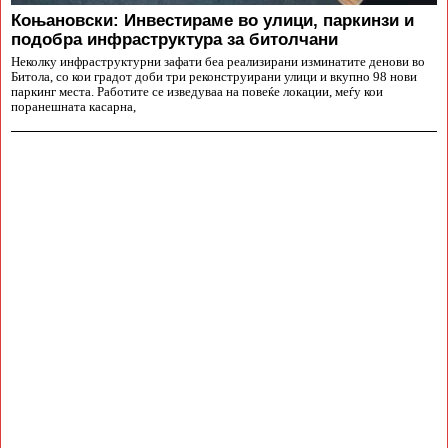
Коњановски: Инвестираме во улици, паркинзи и
подобра инфраструктура за битолчани
Неколку инфраструктурни зафати беа реализирани изминатите денови во
Битола, со кои градот доби три реконструирани улици и вкупно 98 нови
паркинг места. Работите се изведуваа на повеќе локации, меѓу кои
поранешната касарна,