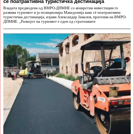
сè поатрактивна туристичка дестинација
Владата предводена од ВМРО-ДПМНЕ со конкретни инвестиции го
развива туризмот и ја позиционира Македонија како сè поатрактивна
туристичка дестинација, изјави Александар Јамалов, пратеник на ВМРО-
ДПМНЕ. „Развојот на туризмот е еден од стратешките