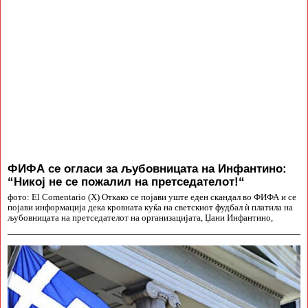
ФИФА се огласи за љубовницата на Инфантино:
“Никој не се пожалил на претседателот!“
фото: El Comentario (X) Откако се појави уште еден скандал во ФИФА и се
појави информација дека кровната куќа на светскиот фудбал ѝ платила на
љубовницата на претседателот на организацијата, Џани Инфантино,