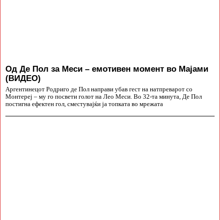
Од Де Пол за Меси – емотивен момент во Мајами
(ВИДЕО)
Аргентинецот Родриго де Пол направи убав гест на натпреварот со
Монтереј – му го посвети голот на Лео Меси. Во 32-та минута, Де Пол
постигна ефектен гол, сместувајќи ја топката во мрежата