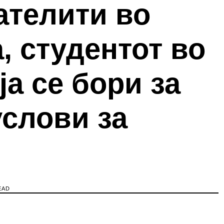
ателити во
, студентот во
а се бори за
услови за
EAD