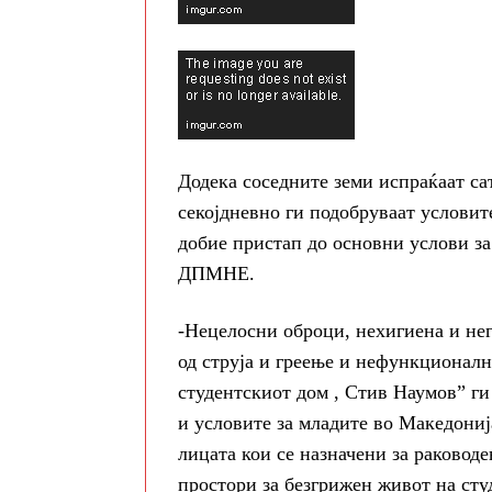
Додека соседните земи испраќаат са
секојдневно ги подобруваат условит
добие пристап до основни услови за
ДПМНЕ.
-Нецелосни оброци, нехигиена и нег
од струја и греење и нефункционалн
студентскиот дом , Стив Наумов” ги
и условите за младите во Македониј
лицата кои се назначени за раководе
простори за безгрижен живот на сту