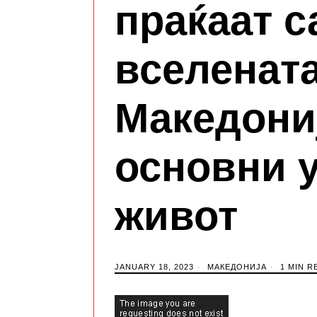
праќаат с
вселената
Македониј
основни 
живот
JANUARY 18, 2023
МАКЕДОНИЈА
1 MIN R