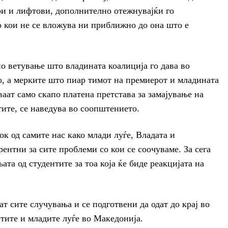
и и лифтови, дополнително отежнувајќи го
о кои не се вложува ни приближно до она што е
но ветување што владината коалиција го дава во
о, а мерките што пиар тимот на премиерот и младината
ат само скапо платена претстава за замајување на
тите, се наведува во соопштението.
ок од самите нас како млади луѓе, Владата и
ентни за сите проблеми со кои се соочуваме. За сега
ата од студентите за тоа која ќе биде реакцијата на
т сите случувања и се подготвени да одат до крај во
нтите и младите луѓе во Македонија.