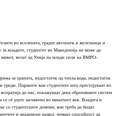
телити во вселената, градат автопати и железници и
е за младите, студентот во Македонија не може да
 живот, велат од Унија на млади сили на ВМРО-
рижа за храната, недостаток од топла вода, недостаток
и уреди. Пораките кои студентите што престојуваат во
 испратија до нас, покажуваат дека образовниот систем
а се сѐ уште заглавени во минатиот век. Владата и
ње со студентските домови, кои треба да бидат
дентите и академски развој, немаат способност да