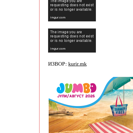
ИЗВОР:
kurir.mk