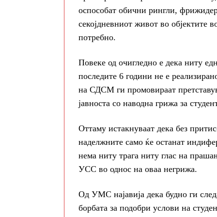
оспособат обични рингли, фрижидер
секојдневниот живот во објектите в
потребно.
Повеке од очигледно е дека ниту ед
последите 6 години не е реализиран
на СДСМ ги промовираат претставува
јавноста со наводна грижа за студен
Оттаму истакнуваат дека без притис
наделжните само ќе останат индифер
нема ниту трага ниту глас на прашањ
УСС во однос на оваа негрижа.
Од УМС најавија дека будно ги следа
борбата за подобри услови на студе