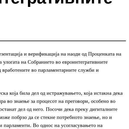
езентација и верификација на наоди од Проценката на
а улогата на Собранието во евроинтегративните
од вработените во парламентарните служби и
ка која била дел од истражувањето, која истакна дека
ира во знаење за процесот на преговори, особено во
останат дел од него. Посочи дека преку дигиталните
може побрзо да се стекне потребното знаење, но и
ги парламенти. Во однос на усогласувањето на