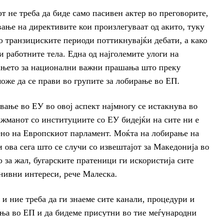
 не треба да биде само пасивен актер во преговорите,
ање на директивите кои произлегуваат од акито, туку
во транзициските периоди поттикнувајќи дебати, а како
и работните тела. Една од најголемите улоги на
рањето за национални важни прашања што преку
оже да се прави во групите за лобирање во ЕП.
вање во ЕУ во овој аспект најмногу се истакнува во
жманот со институциите со ЕУ бидејќи на сите ни е
ено на Европскиот парламент. Моќта на лобирање на
 ова сега што се случи со извештајот за Македонија во
 за жал, бугарските пратеници ги искористија сите
 нивни интереси, рече Малеска.
 и ние треба да ги знаеме сите канали, процедури и
ања во ЕП и да бидеме присутни во тие меѓународни