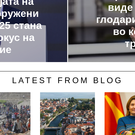
јата на
виде
оружени
глодар
25 стана
во 
окус на
т
ие
LATEST FROM BLOG