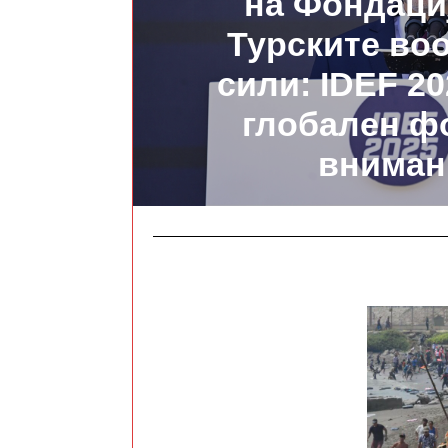
на Фондаци
Турските во
сили: IDEF 20
глобален ф
вниман