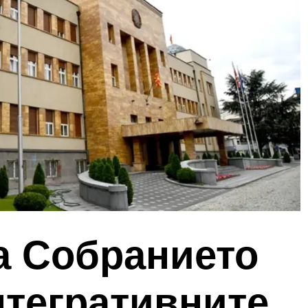
а Собранието
нтегративните