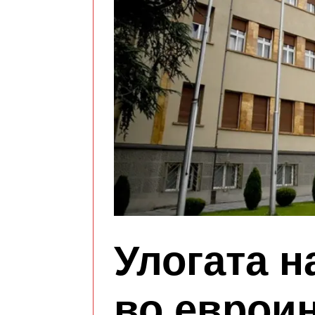
Улогата н
во еврои