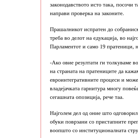
законодавството исто така, посочи т
направи проверка на законите.
Прашалникот испратен до собраниск
треба во делот на едукација, во нај
Парламентот и само 19 пратеници, н
-Ако овие резултати ги толкуваме 
на страната на пратениците да кажам
евроинтегративните процеси и може
владејачката гарнитура многу пове
сегашната опозиција, рече таа.
Најголем дел од оние што одговорил
обуки поврзани со пристапните прег
воопшто со институционалната стру