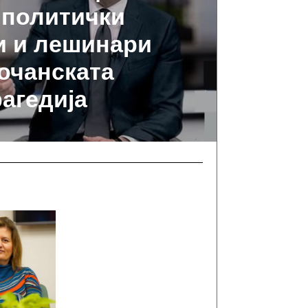
 политички
и и лешинари
кочанската
рагедија