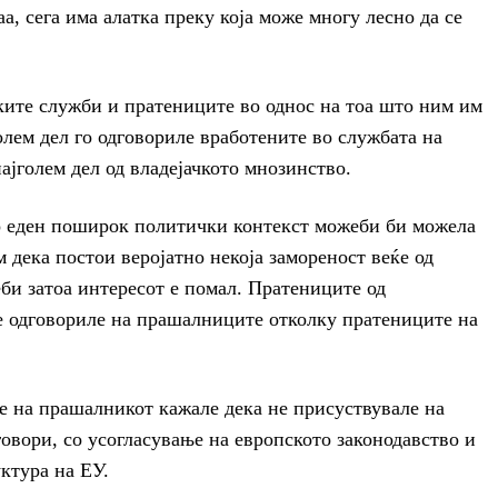
аа, сега има алатка преку која може многу лесно да се
ите служби и пратениците во однос на тоа што ним им
голем дел го одговориле вработените во службата на
ајголем дел од владејачкото мнозинство.
во еден поширок политички контекст можеби би можела
 дека постои веројатно некоја замореност веќе од
би затоа интересот е помал. Пратениците од
ќе одговориле на прашалниците отколку пратениците на
е на прашалникот кажале дека не присуствувале на
овори, со усогласување на европското законодавство и
ктура на ЕУ.