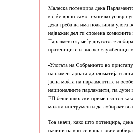
Малеска потенцира дека Парламентот
кој ќе врши само техничко усовршув
дека треба да има поактивна улога 
најважен дел ги спомена комисиите 
Парламентот, меѓу другото, е лоби
пратениците и високо службеници м
-Улогата на Собранието во пристапу
парламентарната дипломатија и анга
јасна моќта на парламентите и особ
националните парламенти, па дури и
ЕП беше школски пример за тоа како
можни инструменти да лобираат во
Тоа значи, како што потенцира, дека
начини на кои се вршат овие лобир