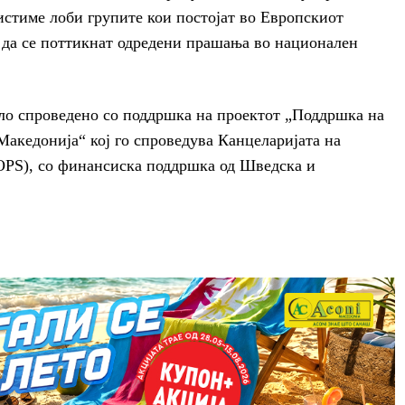
ристиме лоби групите кои постојат во Европскиот
 да се поттикнат одредени прашања во национален
ло спроведено со поддршка на проектот „Поддршка на
Македонија“ кој го спроведува Канцеларијата на
OPS), со финансиска поддршка од Шведска и