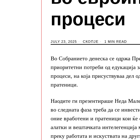
процеси
JULY 23, 2025
СКОПЈЕ
1 MIN READ
Во Собранието денеска се одржа Пр
приоритетни потреби од едукација з
процеси, на која присуствуваа дел 
пратеници.
Наодите ги презентираше Неда Малес
во следната фаза треба да се инвест
оние вработени и пратеници кои ќе 
алатки и вештачката интелегенција 
преку работата и искуствата на дру