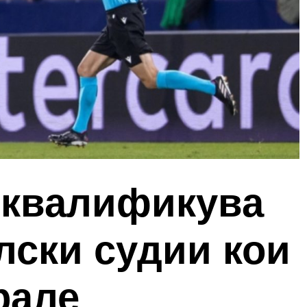
квалификува
лски судии кои
рале