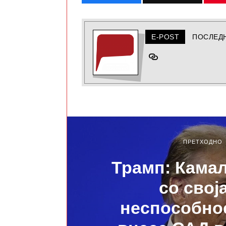
E-POST
ПОСЛЕД
ПРЕТХОДНО
Трамп: Кама
со свој
неспособнос