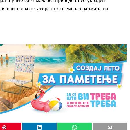
јал и уште еден маж беа приведени со украден
шителите е констатирана зголемена содржина на