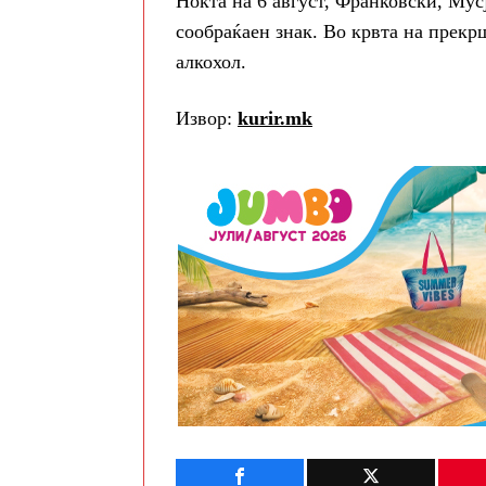
Ноќта на 6 август, Франковски, Мус
сообраќаен знак. Во крвта на прекр
алкохол.
Извор:
kurir.mk