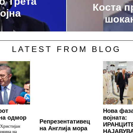
о Трета
Коста п
ојна
шокан
LATEST FROM BLOG
рот
Нова фаз
на одмор
војната:
Репрезентативец
ИРАНЦИТ
 Христијан
на Англија мора
НАЈАВУВ
амина на