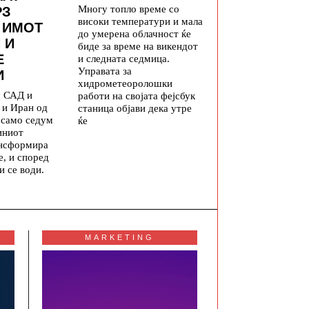
Многу топло време со
РЗ
високи температури и мала
 ИМОТ
до умерена облачност ќе
 И
биде за време на викендот
Е
и следната седмица.
Управата за
И
хидрометеоролошки
у САД и
работи на својата фејсбук
 и Иран од
станица објави дека утре
а само седум
ќе
иниот
ансформира
е, и според
и се води.
MARKETING