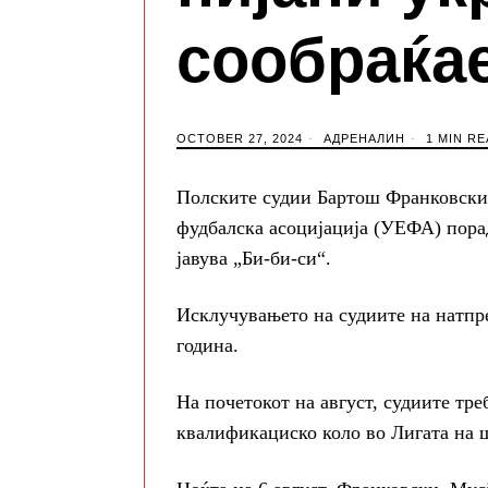
сообраќае
OCTOBER 27, 2024
АДРЕНАЛИН
1 MIN RE
Полските судии Бартош Франковски
фудбалска асоцијација (УЕФА) пора
јавува „Би-би-си“.
Исклучувањето на судиите на натпре
година.
На почетокот на август, судиите тре
квалификациско коло во Лигата на 