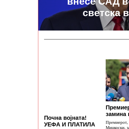
внесе САД в
светска в
Премие
замина 
Почна војната!
Премиерот,
УЕФА И ПЛАТИЛА
Мицкоски, з