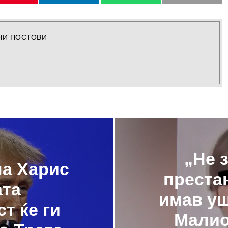
НИ ПОСТОВИ
„Не 
ла Харис
преста
ата
имав уш
т ќе ги
Малио