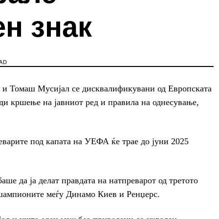
н знак
AD
 и Томаш Мусијал се дисквалификувани од Европската
ди кршење на јавниот ред и правила на однесување,
варите под капата на УЕФА ќе трае до јуни 2025
баше да ја делат правдата на натпреварот од третото
шампионите меѓу Динамо Киев и Ренџерс.