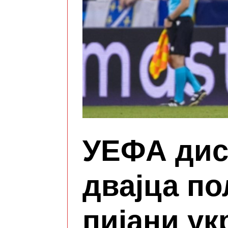
УЕФА дис
двајца по
пијани ук