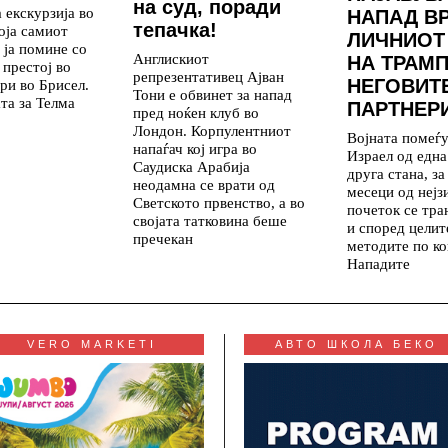
на суд, поради
 екскурзија во
НАПАД В
тепачка!
која самиот
ЛИЧНИОТ
 ја помине со
Англискиот
НА ТРАМП
 престој во
репрезентативец Ајван
НЕГОВИТ
ри во Брисел.
Тони е обвинет за напад
та за Телма
ПАРТНЕР
пред ноќен клуб во
Лондон. Корпулентниот
Војната помеѓ
напаѓач кој игра во
Израел од една
Саудиска Арабија
друга стана, з
неодамна се врати од
месеци од нејз
Светското првенство, а во
почеток се тр
својата татковина беше
и според целит
пречекан
методите по ко
Нападите
VERO MARKETI
АВТО ШКОЛА БЕКО