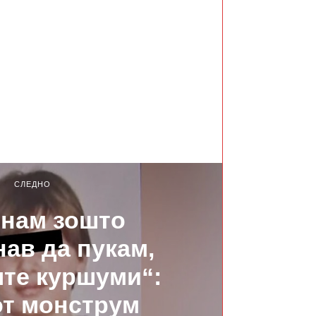
СЛЕДНО
знам зошто
нав да пукам,
те куршуми“:
т монструм