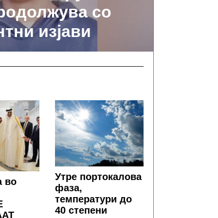
родолжува со
тни изјави
Утре портокалова
а во
фаза,
температури до
Е
40 степени
ААТ