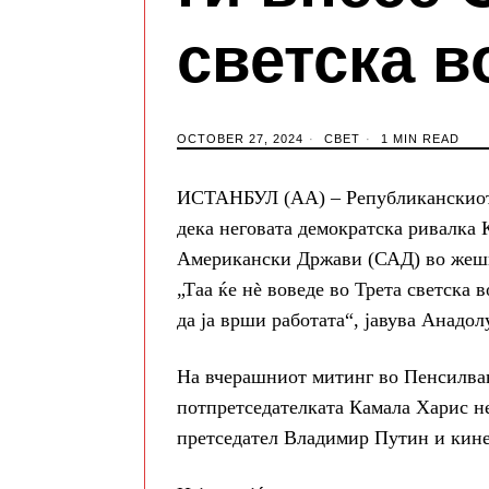
светска в
OCTOBER 27, 2024
СВЕТ
1 MIN READ
ИСТАНБУЛ (АА) – Републиканскиот 
дека неговата демократска ривалка 
Американски Држави (САД) во жешка
„Таа ќе нѐ воведе во Трета светска 
да ја врши работата“, јавува Анадол
На вчерашниот митинг во Пенсилван
потпретседателката Камала Харис не
претседател Владимир Путин и кине