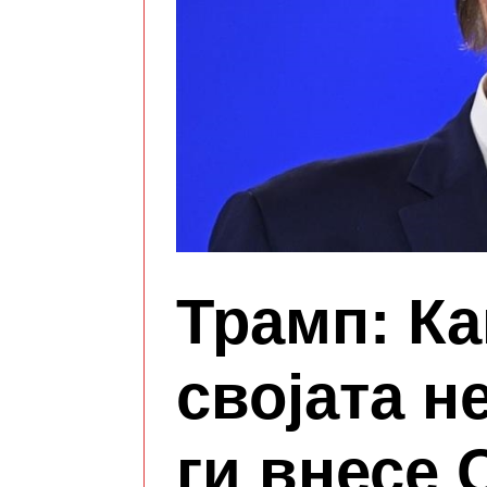
Трамп: Ка
својата н
ги внесе 