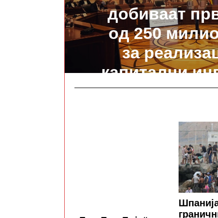
добиваат пр
од 250 мили
за реализац
капитални ин
Шпанија
граничн