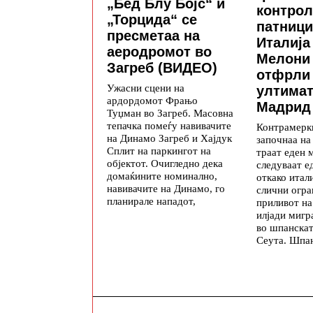
„Бед Блу Бојс“ и
контрол
„Торцида“ се
патници
пресметаа на
Италија
аеродромот во
Мелони 
Загреб (ВИДЕО)
отфрли
Ужасни сцени на
ултимат
ардордомот Фрањо
Мадрид
Туџман во Загреб. Масовна
тепачка помеѓу навивачите
Контрамерки
на Динамо Загреб и Хајдук
започнаа на
Сплит на паркингот на
траат еден 
објектот. Очигледно дека
следуваат е
домаќините номинално,
откако итал
навивачите на Динамо, го
слични огр
планирале нападот,
приливот на
илјади мигр
во шпанскат
Сеута. Шпан