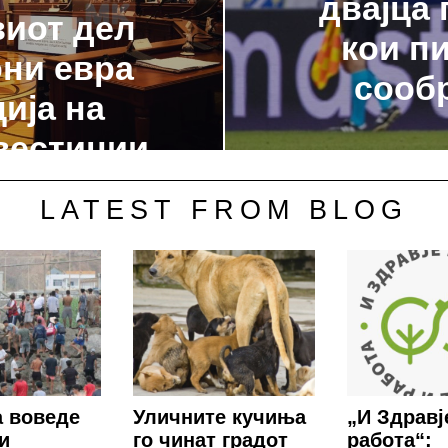
двајца 
виот дел
кои п
они евра
сообр
ија на
вестиции
LATEST FROM BLOG
 воведе
Уличните кучиња
„И Здравј
и
го чинат градот
работа“: