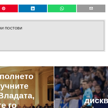
НИ ПОСТОВИ
сполнето
лучните
Владата,
диск
е го