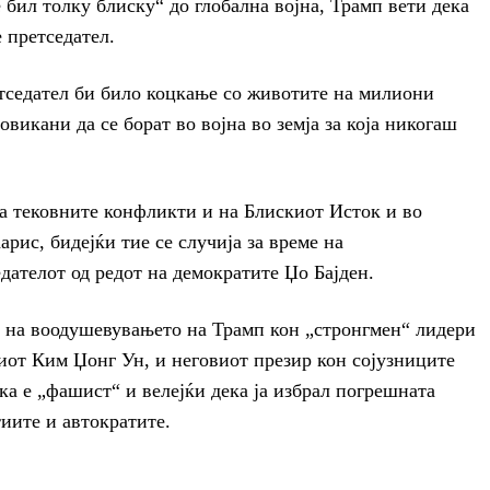
 бил толку блиску“ до глобална војна, Трамп вети дека
е претседател.
етседател би било коцкање со животите на милиони
овикани да се борат во војна во земја за која никогаш
а тековните конфликти и на Блискиот Исток и во
рис, бидејќи тие се случија за време на
дателот од редот на демократите Џо Бајден.
а на воодушевувањето на Трамп кон „стронгмен“ лидери
иот Ким Џонг Ун, и неговиот презир кон сојузниците
а е „фашист“ и велејќи дека ја избрал погрешната
иите и автократите.