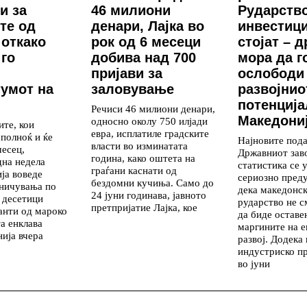
и за
46 милиони
Рударство
те од
денари, Лајка во
инвестиц
 откако
рок од 6 месеци
стојат – 
го
добива над 700
мора да г
пријави за
ослободи
умот на
заловување
развојнио
потенција
Речиси 46 милиони денари,
Македони
односно околу 750 илјади
те, кои
евра, исплатиле градските
 полноќ и ќе
Најновите под
власти во изминатата
месец,
Државниот зав
година, како оштета на
дна недела
статистика се 
граѓани каснати од
ија воведе
сериозно пред
бездомни кучиња. Само до
аничувања по
дека македонс
24 јуни годинава, јавното
 десетици
рударство не с
претпријатие Лајка, кое
анти од мароко
да биде оставе
а енклава
маргините на 
ија вчера
развој. Додека
индустриско п
во јуни