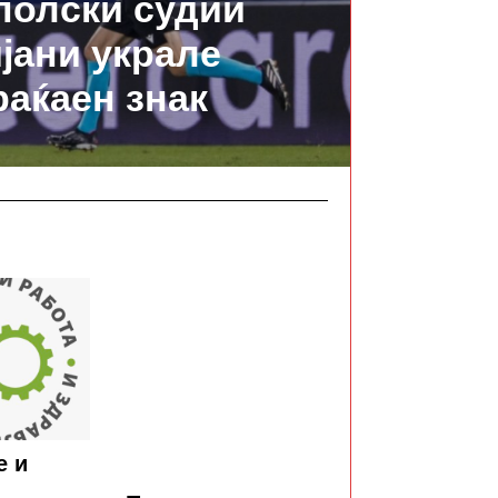
полски судии
ијани украле
аќаен знак
е и