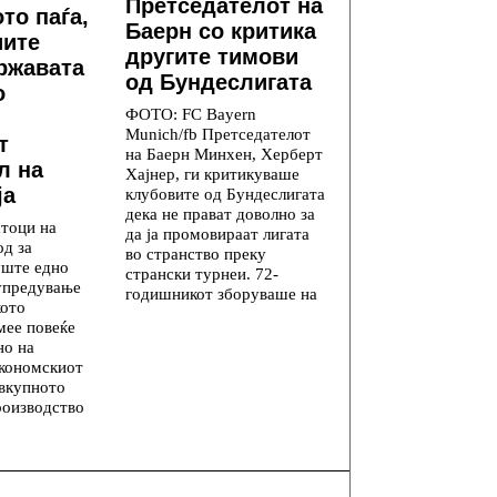
Претседателот на
то паѓа,
Баерн со критика
иите
другите тимови
државата
од Бундеслигата
о
ФОТО: FC Bayern
Munich/fb Претседателот
т
на Баерн Минхен, Херберт
л на
Хајнер, ги критикуваше
ја
клубовите од Бундеслигата
дека не прават доволно за
атоци на
да ја промовираат лигата
од за
во странство преку
уште едно
странски турнеи. 72-
упредување
годишникот зборуваше на
кото
мее повеќе
но на
економскиот
 вкупното
роизводство