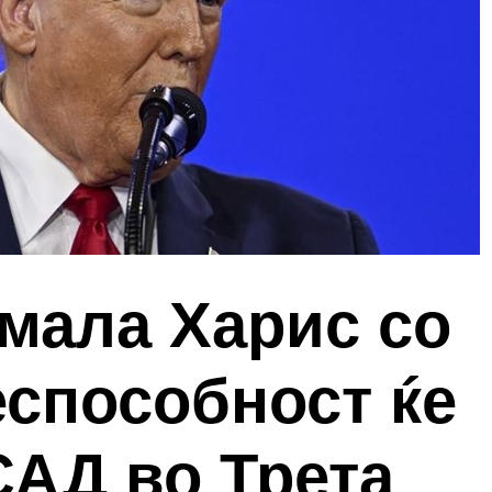
мала Харис со
еспособност ќе
САД во Трета