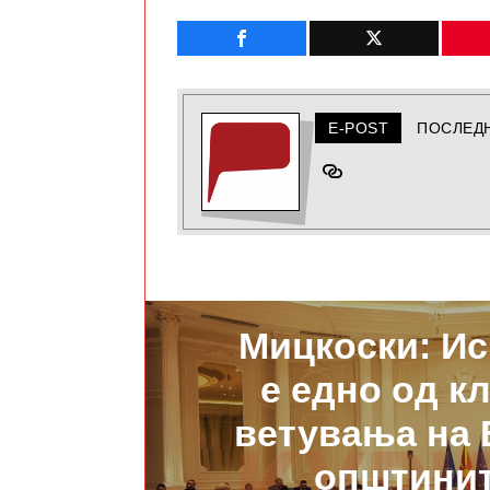
E-POST
ПОСЛЕД
ПРЕТХОДНО
Мицкоски: И
е едно од к
ветувања на 
општинит