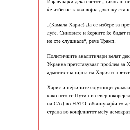
Изјавувајќи дека светот „никогаш не
ќе избегне таква војна доколку стан
„(Камала Харис) Да се избере за пр
луѓе. Синовите и ќерките ќе бидат п
не сте слушнале“, рече Трамп.
Политичките аналитичари велат дек
Украина претставуваат проблем за Ха
администрацијата на Харис и претсе
Харис и нејзините сојузници укажа
како што се Путин и севернокорејск
на САД во НАТО, обвинувајќи го дек
страна во конфликтот меѓу демократ