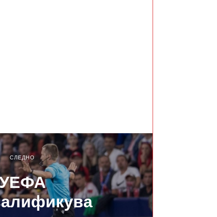
СЛЕДНО
УЕФА
валификува