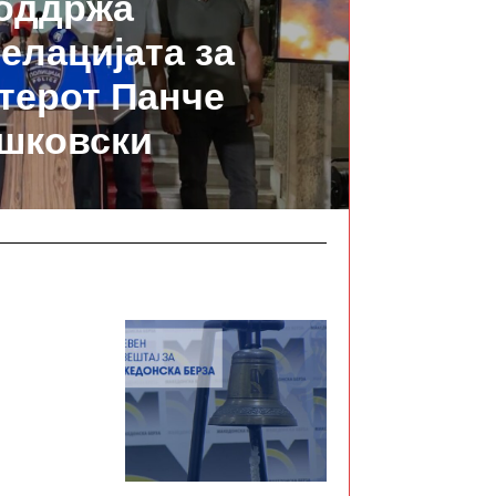
оддржа
елацијата за
терот Панче
шковски