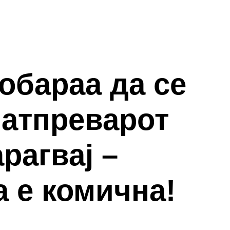
обараа да се
натпреварот
рагвај –
 е комична!