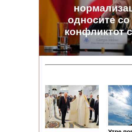
нормализац
односите со
конфликтот 
Утре по