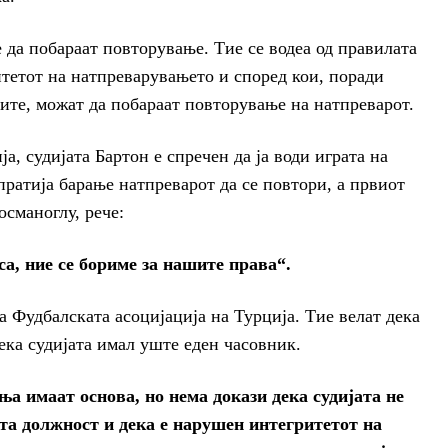
 да побараат повторување. Тие се водеа од правилата
етот на натпреварувањето и според кои, поради
ите, можат да побараат повторување на натпреварот.
а, судијата Бартон е спречен да ја води играта на
пратија барање натпреварот да се повтори, а првиот
сманоглу, рече:
а, ние се бориме за нашите права“.
Фудбалската асоцијација на Турција. Тие велат дека
ка судијата имал уште еден часовник.
а имаат основа, но нема докази дека судијата не
ата должност и дека е нарушен интегритетот на