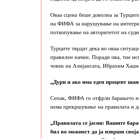
Оваа сцена беше доволна за Турците
на ФИФА за нарушување на интегрит
поткопување на авторитетот на суди
Турците тврдат дека во оваа ситуациј
правилен начин. Поради ова, тие ис
човек на Алијансата, Ибрахим Хаџио
„Дури и ако има еден процент шанс
Сепак, ФИФА го отфрли барањето на 
нема прекршување на правилата и де
„Правилата се јасни: Вашите барањ
бил во можност да ја изврши свој