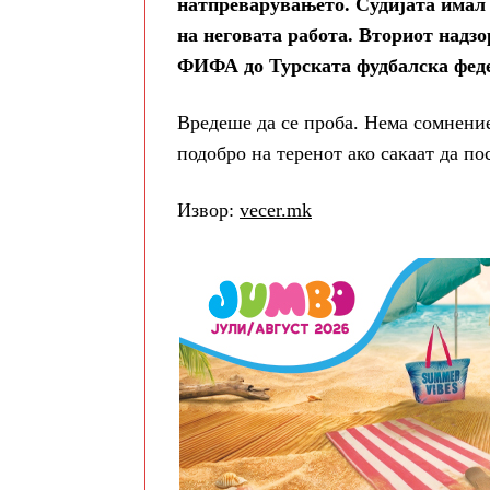
натпреварувањето. Судијата имал 
на неговата работа. Вториот надзо
ФИФА до Турската фудбалска феде
Вредеше да се проба. Нема сомнение 
подобро на теренот ако сакаат да по
Извор:
vecer.mk