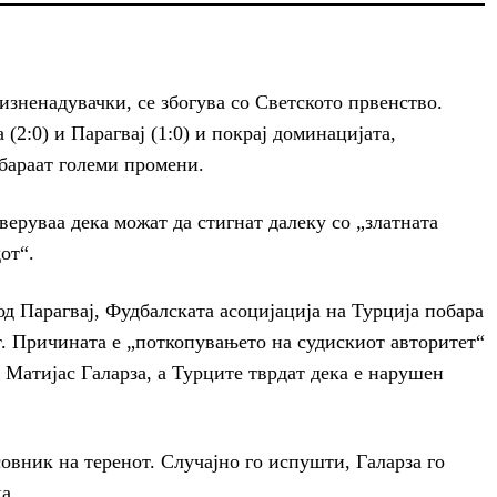
изненадувачки, се збогува со Светското првенство.
(2:0) и Парагвај (1:0) и покрај доминацијата,
 бараат големи промени.
веруваа дека можат да стигнат далеку со „златната
от“.
од Парагвај, Фудбалската асоцијација на Турција побара
. Причината е „поткопувањето на судискиот авторитет“
 Матијас Галарза, а Турците тврдат дека е нарушен
совник на теренот. Случајно го испушти, Галарза го
а.