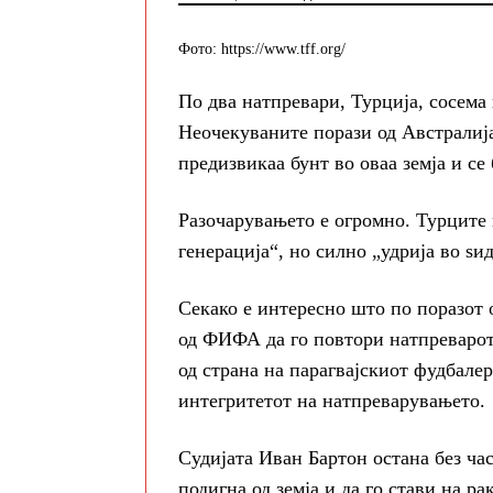
Фото: https://www.tff.org/
По два натпревари, Турција, сосема 
Неочекуваните порази од Австралија 
предизвикаа бунт во оваа земја и се
Разочарувањето е огромно. Турците 
генерација“, но силно „удрија во ѕид
Секако е интересно што по поразот 
од ФИФА да го повтори натпреварот
од страна на парагвајскиот фудбалер
интегритетот на натпреварувањето.
Судијата Иван Бартон остана без ча
подигна од земја и да го стави на рак