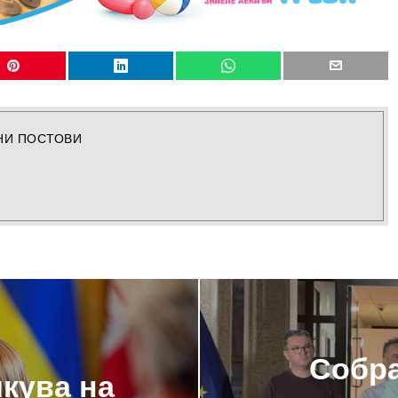
НИ ПОСТОВИ
Собра
кува на