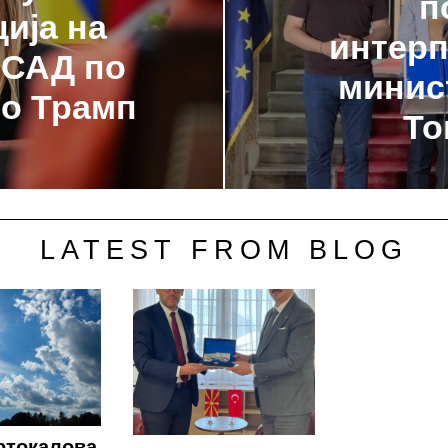
п
ија на
интерп
 САД по
минис
со Трамп
То
LATEST FROM BLOG
ртокалова