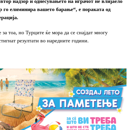
втор надзор и однесувањето на играчот не влијаело
р го елиминира вашето барање“, е пораката од
рација.
за тоа, но Турците ќе мора да се снајдат многу
стигнат резултати во наредните години.