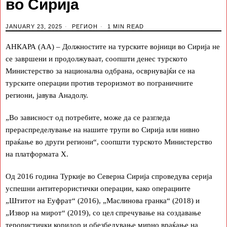
во Сирија
JANUARY 23, 2025
РЕГИОН
1 MIN READ
АНКАРА (АА) – Должностите на турските војници во Сирија не
се завршени и продолжуваат, соопшти денес турското
Министерство за национална одбрана, осврнувајќи се на
турските операции против тероризмот во пограничните
региони, јавува Анадолу.
„Во зависност од потребите, може да се разгледа
прераспределување на нашите трупи во Сирија или нивно
праќање во други региони“, соопшти турското Министерство
на платформата X.
Од 2016 година Туркије во Северна Сирија спроведува серија
успешни антитерористички операции, како операциите
„Штитот на Еуфрат“ (2016), „Маслинова гранка“ (2018) и
„Извор на мирот“ (2019), со цел спречување на создавање
терористички коридор и обезбедување мирно враќање на