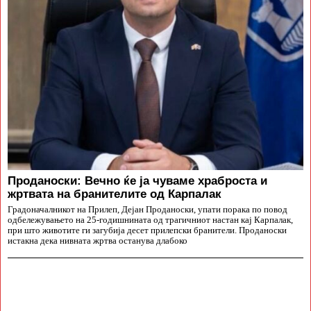
Проданоски: Вечно ќе ја чуваме храброста и
жртвата на бранителите од Карпалак
Градоначалникот на Прилеп, Дејан Проданоски, упати порака по повод
одбележувањето на 25-годишнината од трагичниот настан кај Карпалак,
при што животите ги загубија десет прилепски бранители. Проданоски
истакна дека нивната жртва останува длабоко