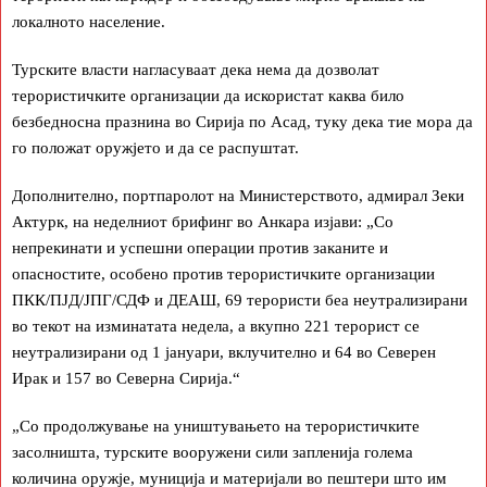
локалното население.
Турските власти нагласуваат дека нема да дозволат
терористичките организации да искористат каква било
безбедносна празнина во Сирија по Асад, туку дека тие мора да
го положат оружјето и да се распуштат.
Дополнително, портпаролот на Министерството, адмирал Зеки
Актурк, на неделниот брифинг во Анкара изјави: „Со
непрекинати и успешни операции против заканите и
опасностите, особено против терористичките организации
ПКК/ПЈД/ЈПГ/СДФ и ДЕАШ, 69 терористи беа неутрализирани
во текот на изминатата недела, а вкупно 221 терорист се
неутрализирани од 1 јануари, вклучително и 64 во Северен
Ирак и 157 во Северна Сирија.“
„Со продолжување на уништувањето на терористичките
засолништа, турските вооружени сили запленија голема
количина оружје, муниција и материјали во пештери што им