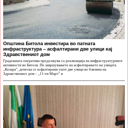
Општина Битола инвестира во патната
инфраструктура – асфалтирани две улици кај
Здравствениот дом
Градежната оператива продолжува со реализација на инфраструктурните
активности во Битола. По завршувањето на асфалтирањето на улицата
„Козара“, денеска се асфалтирани уште две улици во близина на
Здравствениот дом – „11-ти Март“ и