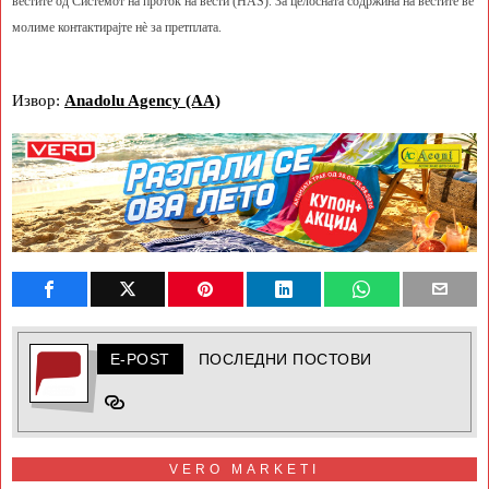
вестите од Системот на проток на вести (HAS). За целосната содржина на вестите ве
молиме контактирајте нè за претплата.
Извор:
Anadolu Agency (AA)
E-POST
ПОСЛЕДНИ ПОСТОВИ
VERO MARKETI