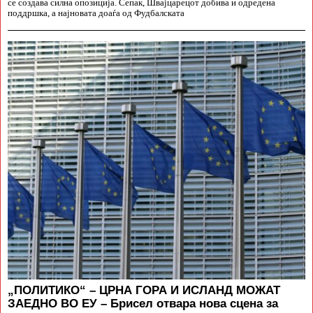
се создава силна опозиција. Сепак, Швајцарецот добива и одредена
поддршка, а најновата доаѓа од Фудбалската
„ПОЛИТИКО“ – ЦРНА ГОРА И ИСЛАНД МОЖАТ
ЗАЕДНО ВО ЕУ – Брисел отвара нова сцена за