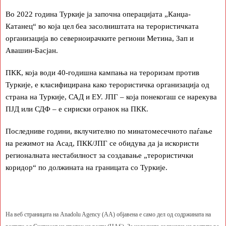
Во 2022 година Туркије ја започна операцијата „Канџа-
Катанец“ во која цел беа засолништата на терористичката
организација во северноирачките региони Метина, Зап и
Авашин-Басјан.
ПКК, која води 40-годишна кампања на тероризам против
Туркије, е класифицирана како терористичка организација од
страна на Туркије, САД и ЕУ. ЈПГ – која понекогаш се нарекува
ПЈД или СДФ – е сириски огранок на ПКК.
Последниве години, вклучително по минатомесечното паѓање
на режимот на Асад, ПКК/ЈПГ се обидува да ја искористи
регионалната нестабилност за создавање „терористички
коридор“ по должината на границата со Туркије.
На веб страницата на Anadolu Agency (AA) објавена е само дел од содржината на