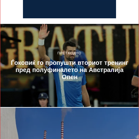
ПРЕТХОДНО
Ѓоковиќ го пропушти вториот тренинг
пред полуфиналето на Австралија
Опен