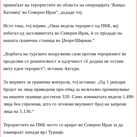
припаѓаат на терористите во областа на операцијата ‘Канџа-
Катанец’ во Северен Ирак“, додаде тој.
Исто така, тој изјави: „Оваа недела терорист од ПКК, кој
избегал од засолништата во Северен Ирак, ѝ се предаде на
нашата гранична станица во Џизре/Ширнак.“
„Борбата на турските вооружени сили против тероризмот ќе
продолжи со решителност и одлучност сè додека не остане
ниту еден терорист“, истакна Актурк.
За мерките за гранична контрола, тој истакна: „Од 1 јануари
бројот на лица приведени при обид за нелегално преминување
на нашите граници достигна 320. Само изминатата недела 1.496
лица беа спречени, што го зголеми вкупниот број на запрени
лица на 5.130.“
Терористите на ПКК често се кријат во Северен Ирак за да
планираат напади врз Туркије.