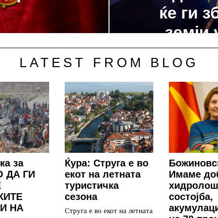
ќе ги 
земји
LATEST FROM BLOG
ка за
Ќура: Струга е во
Божиновс
 ДА ГИ
екот на летната
Имаме до
Е
туристичка
хидролош
КИТЕ
сезона
состојба,
И НА
акумулаци
Струга е во екот на летната