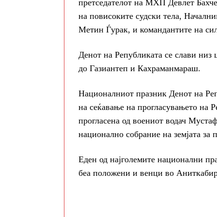
претседателот на МХП Девлет Бахче
на повисоките судски тела, Начални
Метин Ѓурак, и командантите на си
Денот на Републиката се слави низ ц
до Газиантеп и Кахраманмараш.
Националниот празник Денот на Репу
на сеќавање на прогласувањето на Р
прогласена од воениот водач Мустаф
национално собрание на земјата за 
Еден од најголемите национални пра
беа положени и венци во Аниткабир,