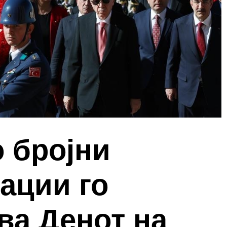
о бројни
ации го
ва Денот на