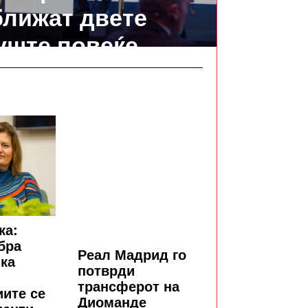
зближат двете
 уште повеќе
ка:
бра
Реал Мадрид го
ка
потврди
трансферот на
ите се
Диоманде