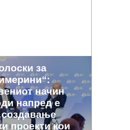
СЛЕДНО
олоски за
имерини“:
вениот начин
оди напред е
 создавање
и проекти кои