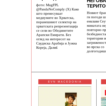
НЕГОВА
фото: MugFPL
ТЕРИТО
@PandaNoComply (X) Како
Новиот бра
што пренесуваат
ги погоди ш
медиумите во Хрватска,
енклави Се
поранешниот селектор на
минатата не
хрватската репрезентација
повторно п
се сели во Обединетите
безбедноста
Арапски Емирати. Без
територии и
оглед на интересот на
загриженос
Саудиска Арабија и Јужна
во врска со
Кореја, Далиќ
долгогодиш
EVN MACEDONIA