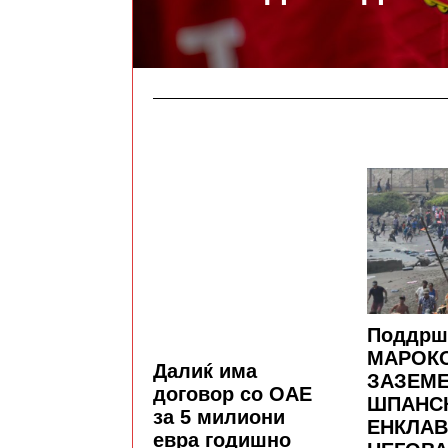
Поддрш
МАРОКО
Далиќ има
ЗАЗЕМ
договор со ОАЕ
ШПАНС
за 5 милиони
ЕНКЛАВ
евра годишно