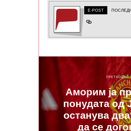
E-POST
ПОСЛЕД
ПРЕТХОДНО
Аморим ја п
понудата од Ј
останува два
да се дого