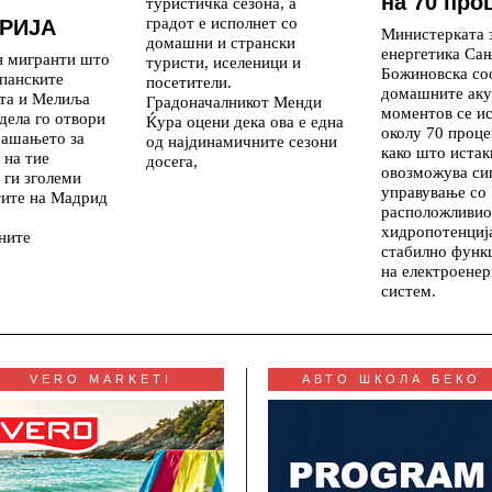
на 70 про
туристичка сезона, а
градот е исполнет со
РИЈА
Министерката 
домашни и странски
енергетика Са
н мигранти што
туристи, иселеници и
Божиновска со
панските
посетители.
домашните аку
ута и Мелиља
Градоначалникот Менди
моментов се и
дела го отвори
Ќура оцени дека ова е една
околу 70 проце
рашањето за
од најдинамичните сезони
како што истак
 на тие
досега,
овозможува си
 ги зголеми
управување со
тите на Мадрид
расположливио
хидропотенциј
ните
стабилно функ
на електроенер
систем.
VERO MARKETI
АВТО ШКОЛА БЕКО