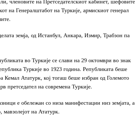
ли, членовите на Претседателскиот кабинет, шефовите
кот на Генералштабот на Туркије, армискиот генерал
лите.
елата земја, од Истанбул, Анкара, Измир, Трабзон па
бликата во Туркије се слави на 29 октомври во знак
епублика Туркије во 1923 година. Републиката беше
а Кемал Ататурк, кој тогаш беше избран од Големото
прв претседател на современа Туркије.
зници е обележан со низа манифестации низ земјата, а
 мавзолејот на Ататурк.