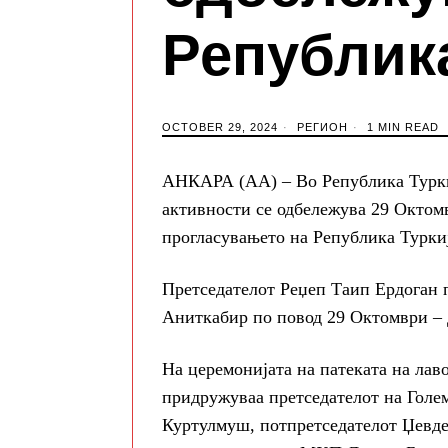
Републик
OCTOBER 29, 2024
РЕГИОН
1 MIN READ
АНКАРА (АА) – Во Република Туркиј
активности се одбележува 29 Октом
прогласувањето на Република Туркиј
Претседателот Реџеп Таип Ердоган 
Аниткабир по повод 29 Октомври – 
На церемонијата на патеката на лав
придружуваа претседателот на Голе
Куртулмуш, потпретседателот Џевдет