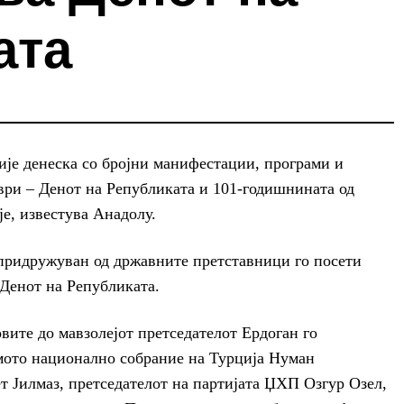
ата
е денеска со бројни манифестации, програми и
ври – Денот на Републиката и 101-годишнината од
е, известува Анадолу.
придружуван од државните претставници го посети
Денот на Републиката.
овите до мавзолејот претседателот Ердоган го
мото национално собрание на Турција Нуман
 Јилмаз, претседателот на партијата ЏХП Озгур Озел,