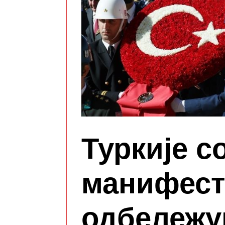
Туркије с
манифест
одбележу