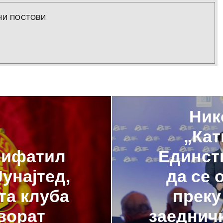
НИ ПОСТОВИ
Ник
„Кат
рифатил
Единст
унајтед,
да се 
та клуба
преку
ворат
заедничк