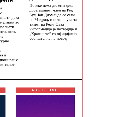
центи
Повеќе нема дилеми дека
за
досегашниот член на Ред
ња
Бул, Јан Диоманде се сели
општи дека
во Мадрид, и потпишува за
мулации во
тимот на Реал. Оваа
сполнети
информација ја потврдија и
нти, што,
„Кралевите“ со официјално
на,
соопштение по повод
гурно
т
ал и
ционирање
гетскиот
MARKETING