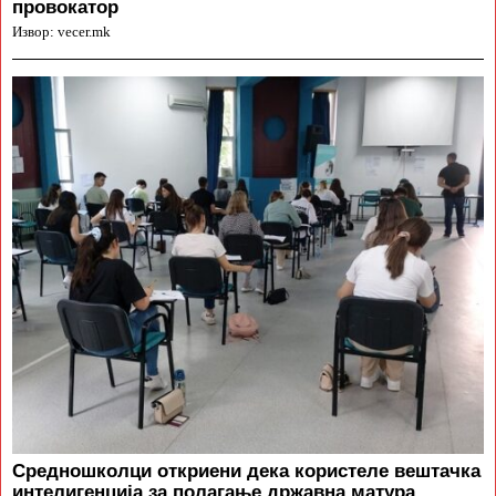
провокатор
Извор: vecer.mk
Средношколци откриени дека користеле вештачка
интелигенција за полагање државна матура