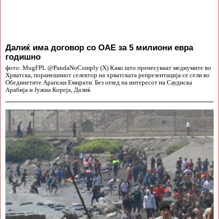
Далиќ има договор со ОАЕ за 5 милиони евра
годишно
фото: MugFPL @PandaNoComply (X) Како што пренесуваат медиумите во
Хрватска, поранешниот селектор на хрватската репрезентација се сели во
Обединетите Арапски Емирати. Без оглед на интересот на Саудиска
Арабија и Јужна Кореја, Далиќ