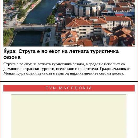
Ќура: Струга е во екот на летната туристичка
сезона
Струга е во екот на летната туристичка сезона, а градот е исполнет со
домашни и странски туристи, иселеници и посетители. Градоначалникот
Менди Ќура оцени дека ова е една од најдинамичните сезони досега,
EVN MACEDONIA