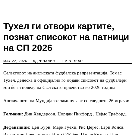
Тухел ги отвори картите,
познат списокот на патници
на СП 2026
MAY 22, 2026
АДРЕНАЛИН
1 MIN READ
Селекторот на англиската фудбалска репрезентација, Томас
Тухел, денеска и официјално го објави списокот на фудбалери
кои ќе ги поведе на Светското првенство во 2026 година.
Англичаните на Мундијалот заминуваат со следните 26 играчи:
Голмани:
Дин Хендерсон, Џордан Пикфорд , Џејмс Трафорд.
Дефанзивци:
Ден Бурн, Марк Гуехи, Рис Џејмс, Езри Конса,
Валентино Ливраменто, Нико О’Рајли, Џарел Куанса, Џед