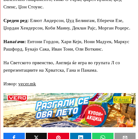
Спенс, Џон Стоунс.
Среден ред:
Елиот Андерсон, Џуд Белингам, Еберечи Езе,
Џордан Хендерсон, Коби Маину, Деклан Рајс, Морган Роџерс.
Напаѓачи:
Ентони Гордон, Хари Кејн, Нони Мадуек, Маркус
Рашфорд, Букајо Сака, Иван Тони, Оли Воткинс.
На Светското првенство, Англија ќе игра во групата Л со
репрезентациите на Хрватска, Гана и Панама.
Извор:
vecer.mk