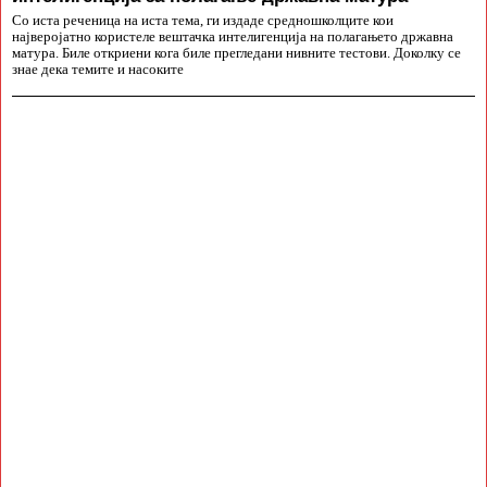
Со иста реченица на иста тема, ги издаде средношколците кои
најверојатно користеле вештачка интелигенција на полагањето државна
матура. Биле откриени кога биле прегледани нивните тестови. Доколку се
знае дека темите и насоките