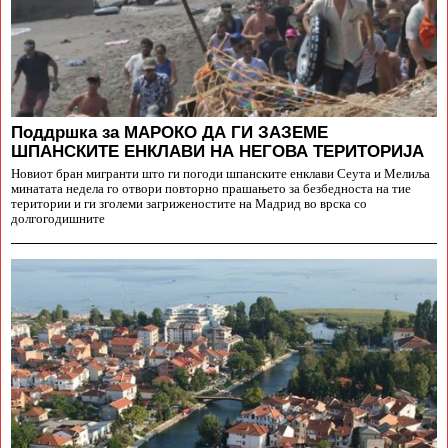
Поддршка за МАРОКО ДА ГИ ЗАЗЕМЕ
ШПАНСКИТЕ ЕНКЛАВИ НА НЕГОВА ТЕРИТОРИЈА
Новиот бран мигранти што ги погоди шпанските енклави Сеута и Мелиља
минатата недела го отвори повторно прашањето за безбедноста на тие
територии и ги зголеми загриженостите на Мадрид во врска со
долгогодишните