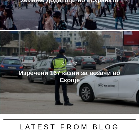
земање додатоци во исхраната
СЛЕДНО
Изречени 167 казни за возачи во
Скопје
LATEST FROM BLOG