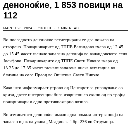
деноноќие, 1 853 повици на
112
MARCH 28, 2024
СКОПЈЕ
1 MIN READ
Во последното деноноќие регистрирани се два пожара на
отворено. Пожарникарите од ТППЕ Валандово вчера од 12.45
до 15.45 часот гаснале запалена депонија во валандовското село
Јосифово. Пожарникарите од ТППЕ Свети Николе вчера од
13.25 до 17.35 часот гаснале запалена ниска вегетација во
близина на село Преод во Општина Свети Николе.
Како што информираат утрово од Центарот за управување со
кризи, двете интервенции биле извршени со екипи од по тројца
пожарникари и едно противпожарно возило.
Во изминатото деноноќие имало една помала интервенција на
запален оџак на улица „Младинска“ бр. 236 во Струмица.