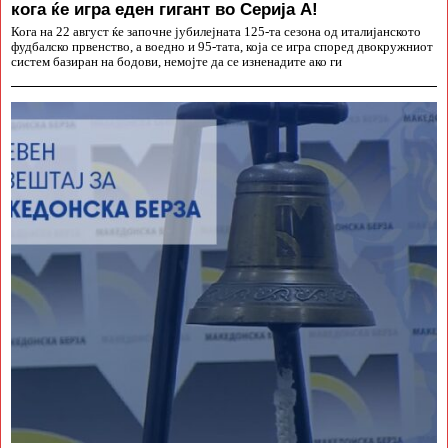
кога ќе игра еден гигант во Серија А!
Кога на 22 август ќе започне јубилејната 125-та сезона од италијанското
фудбалско првенство, а воедно и 95-тата, која се игра според двокружниот
систем базиран на бодови, немојте да се изненадите ако ги