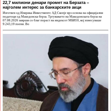
22,7 милиони денари промет на Берзата –
најголем интерес за банкарските акци
Изготвен од Илирика Инвестментс АД Скопје врз основа на официјални
податоци од Македонска берза. Тргувањето на Македонската берза на
07.08.2026 заврши со благ пораст на индексот МБИ10, кој изнесуваше
9.243,19 поени. Во