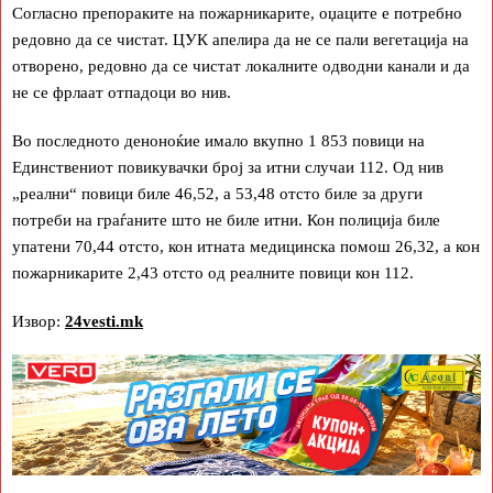
Согласно препораките на пожарникарите, оџаците е потребно
редовно да се чистат. ЦУК апелира да не се пали вегетација на
отворено, редовно да се чистат локалните одводни канали и да
не се фрлаат отпадоци во нив.
Во последното деноноќие имало вкупно 1 853 повици на
Единствениот повикувачки број за итни случаи 112. Од нив
„реални“ повици биле 46,52, а 53,48 отсто биле за други
потреби на граѓаните што не биле итни. Кон полиција биле
упатени 70,44 отсто, кон итната медицинска помош 26,32, а кон
пожарникарите 2,43 отсто од реалните повици кон 112.
Извор:
24vesti.mk