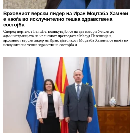
Врховниот верски лидер на Иран Моџтаба Хамнеи
е наоѓа во исклучително тешка здравствена
состојба
Според порталот Iranwire, повикувајќи се на два извори блиски до
администрацијата на иранскиот претседател Масуд Пезешкијан,
врховниот верски лидер на Иран, ајатолахот Моџтаба Хамнеи, се наоѓа во
исклучително тешка здравствена состојба и