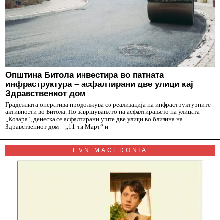
Општина Битола инвестира во патната
инфраструктура – асфалтирани две улици кај
Здравствениот дом
Градежната оператива продолжува со реализација на инфраструктурните
активности во Битола. По завршувањето на асфалтирањето на улицата
„Козара“, денеска се асфалтирани уште две улици во близина на
Здравствениот дом – „11-ти Март“ и
EVN MACEDONIA