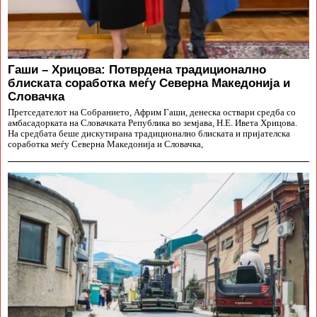
Гаши – Хрицова: Потврдена традиционално
блиската соработка меѓу Северна Македонија и
Словачка
Претседателот на Собранието, Африм Гаши, денеска оствари средба со
амбасадорката на Словачката Република во земјава, Н.Е. Ивета Хрицова.
На средбата беше дискутирана традиционално блиската и пријателска
соработка меѓу Северна Македонија и Словачка,