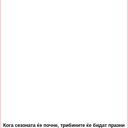
Кога сезоната ќе почне, трибините ќе бидат празни