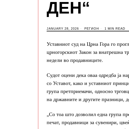
ДЕН“
JANUARY 28, 2026
РЕГИОН
1 MIN READ
Уставниот суд на Црна Гора го прогл
црногорскиот Закон за внатрешна тр
недели во продавниците.
Судот оцени дека оваа одредба ја 
со Уставот, како и уставниот принци
група претприемачи, односно трговц
на државните и другите празници, до
„Со тоа што дозволил една група пр
печат, продавници за сувенири, цве