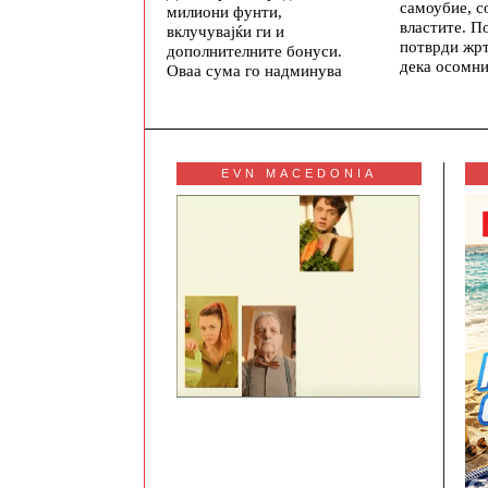
самоубие, с
милиони фунти,
властите. П
вклучувајќи ги и
потврди жрт
дополнителните бонуси.
дека осомн
Оваа сума го надминува
EVN MACEDONIA