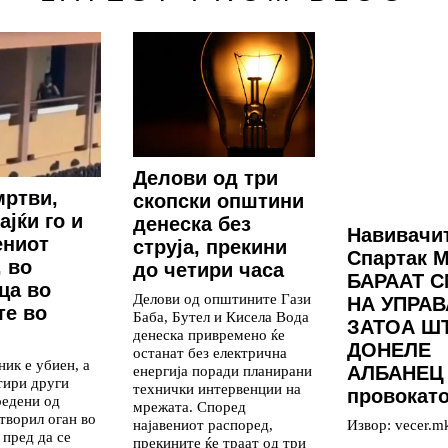
Делови од три
мртви,
скопски општини
ајќи го и
денеска без
Навивачи
ениот
струја, прекини
Спартак 
, во
до четири часа
БАРААТ 
ца во
Делови од општините Гази
НА УПРАВ
те во
Баба, Бутел и Кисела Вода
ЗАТОА Ш
денеска привремено ќе
ДОНЕЛЕ
останат без електрична
ник е убиен, а
енергија поради планирани
АЛБАНЕЦ
тири други
технички интервенции на
провокат
редени од
мрежата. Според
отворил оган во
најавениот распоред,
Извор: vecer.m
пред да се
прекините ќе траат од три