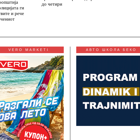
оопштија
до четири
олицијата ги
вите и рече
ичениот
VERO MARKETI
АВТО ШКОЛА БЕКО