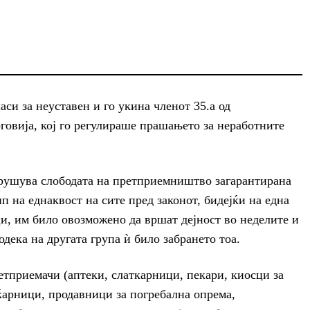
аси за неуставен и го укина членот 35.а од
говија, кој го регулираше прашањето за неработните
нарушува слободата на претприемништво загарантирана
п на еднаквост на сите пред законот, бидејќи на една
и, им било овозможено да вршат дејност во неделите и
дека на другата група ѝ било забрането тоа.
етприемачи (аптеки, слаткарници, пекари, киосци за
ќарници, продавници за погребална опрема,