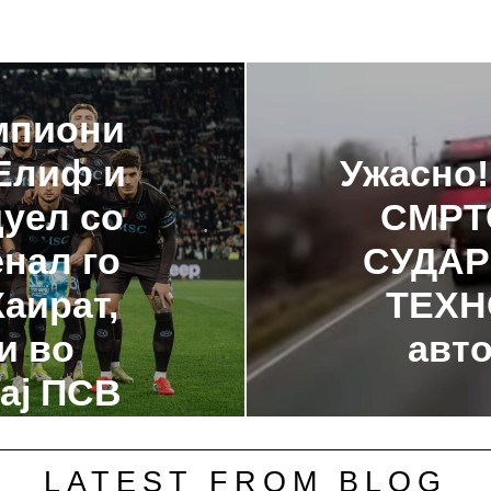
мпиони
 Елиф и
Ужасно
дуел со
СМРТ
нал го
СУДАР
аират,
ТЕХН
и во
авт
кај ПСВ
LATEST FROM BLOG