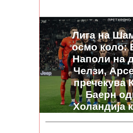
ПРЕТХОДНО
Лига на Ша
осмо коло:
Наполи на 
Челзи, Арсе
пречекува К
Баерн од
Холандија 