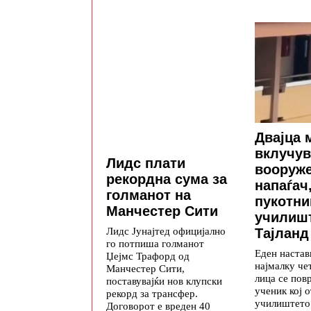
Двајца 
вклучув
Лидс плати
вооруж
рекордна сума за
напаѓач
голманот на
пукотни
Манчестер Сити
училиш
Лидс Јунајтед официјално
Тајланд
го потпиша голманот
Еден настав
Џејмс Трафорд од
најмалку че
Манчестер Сити,
лица се пов
поставувајќи нов клупски
ученик кој 
рекорд за трансфер.
училиштето 
Договорот е вреден 40