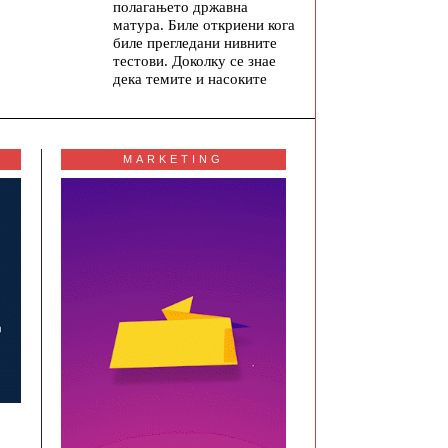
полагањето државна
матура. Биле откриени кога
биле прегледани нивните
тестови. Доколку се знае
дека темите и насоките
MARKETING