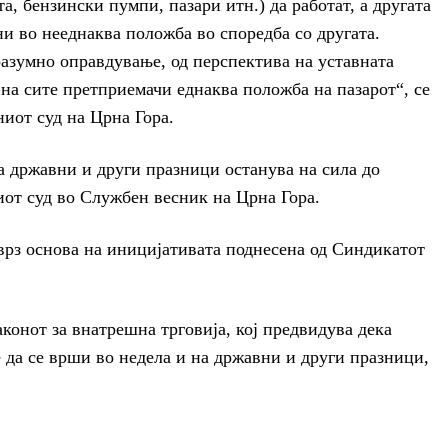
а, бензински пумпи, пазари итн.) да работат, а другата
ни во нееднаква положба во споредба со другата.
разумно оправдување, од перспектива на уставната
 на сите претприемачи еднаква положба на пазарот“, се
иот суд на Црна Гора.
на државни и други празници останува на сила до
иот суд во Службен весник на Црна Гора.
врз основа на иницијативата поднесена од Синдикатот
конот за внатрешна трговија, кој предвидува дека
е да се врши во недела и на државни и други празници,