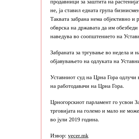
продавници за заштита на растенијат
не, ја ставил едната група бизнисме
Таквата забрана нема објективно и 
обврска на државата да им обезбеди
наведува во соопштението на Уставн
Забраната за тргување во недела и 
објавувањето на одлуката на Уставн
Уставниот суд на Црна Гора одлучи 
на работодавачи на Црна Гора.
Црногорскиот парламент го усвои За
трговијата на големо и мало не мож
во јули 2019 година.
Извор:
vecer.mk