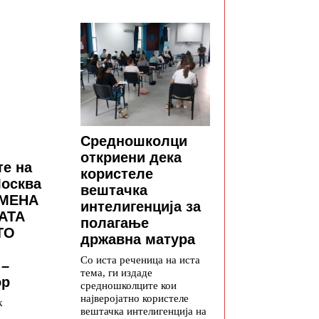
Средношколци
откриени дека
те на
користеле
Москва
вештачка
СМЕНА
интелигенција за
АТА
полагање
ТО
државна матура
Со иста реченица на иста
 –
тема, ги издаде
ор
средношколците кои
најверојатно користеле
k
вештачка интелигенција на