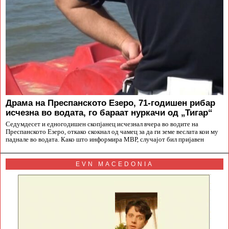
Драма на Преспанското Езеро, 71-годишен рибар
исчезна во водата, го бараат нуркачи од „Тигар“
Седумдесет и едногодишен скопјанец исчезнал вчера во водите на
Преспанското Езеро, откако скокнал од чамец за да ги земе веслата кои му
паднале во водата. Како што информира МВР, случајот бил пријавен
EVN MACEDONIA