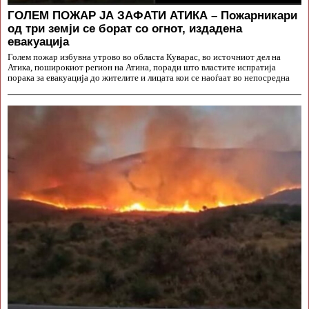
ГОЛЕМ ПОЖАР ЈА ЗАФАТИ АТИКА – Пожарникари
од три земји се борат со огнот, издадена
евакуација
Голем пожар избувна утрово во областа Куварас, во источниот дел на
Атика, поширокиот регион на Атина, поради што властите испратија
порака за евакуација до жителите и лицата кои се наоѓаат во непосредна