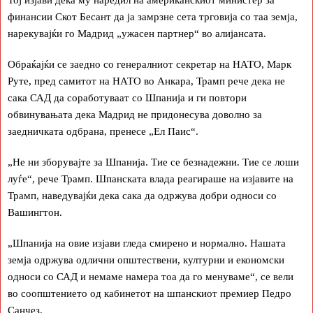
Тој изјави дека му наредил на американскиот министер за
финансии Скот Бесант да ја замрзне сета трговија со таа земја,
нарекувајќи го Мадрид „ужасен партнер“ во алијансата.
Обраќајќи се заедно со генералниот секретар на НАТО, Марк
Руте, пред самитот на НАТО во Анкара, Трамп рече дека не
сака САД да соработуваат со Шпанија и ги повтори
обвинувањата дека Мадрид не придонесува доволно за
заедничката одбрана, пренесе „Ел Паис“.
„Не ни зборувајте за Шпанија. Тие се безнадежни. Тие се лоши
луѓе“, рече Трамп. Шпанската влада реагираше на изјавите на
Трамп, наведувајќи дека сака да одржува добри односи со
Вашингтон.
„Шпанија на овие изјави гледа смирено и нормално. Нашата
земја одржува одлични општествени, културни и економски
односи со САД и немаме намера тоа да го менуваме“, се вели
во соопштението од кабинетот на шпанскиот премиер Педро
Санчез.