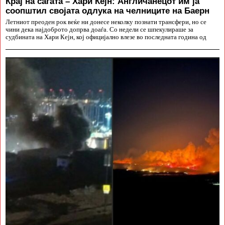
Крај на сагата – Хари Кејн: Англичанецот им ја
соопштил својата одлука на челниците на Баерн
Летниот преоден рок веќе ни донесе неколку познати трансфери, но се
чини дека најдоброто допрва доаѓа. Со недели се шпекулираше за
судбината на Хари Кејн, кој официјално влезе во последната година од