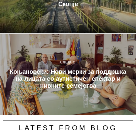
Скопје
СЛЕДНО
Коњановски: Нови мерки за поддршка
на лицата со аутистичен спектар и
нивните семејства
LATEST FROM BLOG