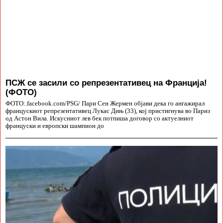
ПСЖ се засили со репрезентативец на Франција!
(ФОТО)
ФОТО:.facebook.com/PSG/ Пари Сен Жермен објави дека го ангажирал
францускиот репрезентативец Лукас Дињ (33), кој пристигнува во Париз
од Астон Вила. Искусниот лев бек потпиша договор со актуелниот
француски и европски шампион до