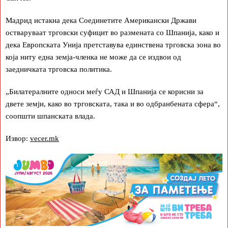
Мадрид истакна дека Соединетите Американски Држави
остваруваат трговски суфицит во размената со Шпанија, како и
дека Европската Унија претставува единствена трговска зона во
која ниту една земја-членка не може да се издвои од
заедничката трговска политика.
„Билатералните односи меѓу САД и Шпанија се корисни за
двете земји, како во трговската, така и во одбранбената сфера“,
соопшти шпанската влада.
Извор:
vecer.mk