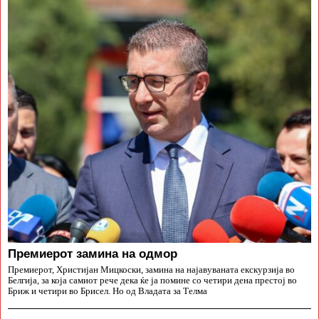
Премиерот замина на одмор
Премиерот, Христијан Мицкоски, замина на најавуваната екскурзија во
Белгија, за која самиот рече дека ќе ја помине со четири дена престој во
Бриж и четири во Брисел. Но од Владата за Телма