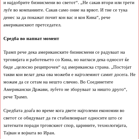
и најдобрите бизнисмени во светот“. „Не сакав втори или трети
луѓе во компаниите. Сакав само оние на врвот. И тие се тука
денес за да покажат почит кон вас и кон Кина“, рече
американскиот претседател.
Средба во напнат момент
Трамп рече дека американските бизнисмени се радуваат на
трговијата и работењето со Кина, но нагласи дека односот ќе
биде „целосно реципрочен“ од американска страна. „Постојат
такви кои велат дека ова можеби е најголемиот самит досега. Не
можам да се сетам на нешто слично. Во Соединетите
Американски Држави, луѓето не зборуваат за ништо друго“,
рече Трамп.
Средбата доаѓа во време кога двете најголеми економии во
светот се обидуваат да ги стабилизираат односите што се
затегнати поради трговскиот спор, царините, технологијата,
Тајван и војната во Иран.