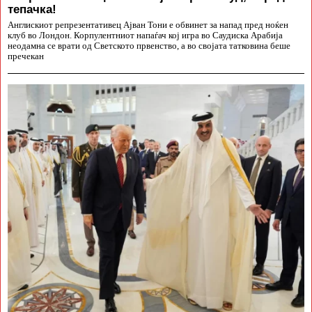
тепачка!
Англискиот репрезентативец Ајван Тони е обвинет за напад пред ноќен
клуб во Лондон. Корпулентниот напаѓач кој игра во Саудиска Арабија
неодамна се врати од Светското првенство, а во својата татковина беше
пречекан