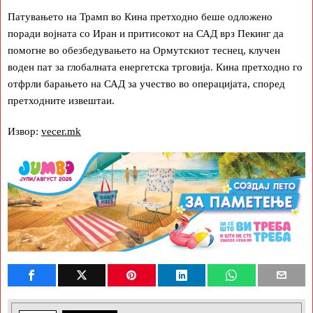
Патувањето на Трамп во Кина претходно беше одложено
поради војната со Иран и притисокот на САД врз Пекинг да
помогне во обезбедувањето на Ормутскиот теснец, клучен
воден пат за глобалната енергетска трговија. Кина претходно го
отфрли барањето на САД за учество во операцијата, според
претходните извештаи.
Извор:
vecer.mk