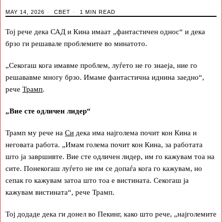
MAY 14, 2026
СВЕТ
1 MIN READ
Тој рече дека САД и Кина имаат „фантастичен однос“ и дека
брзо ги решавале проблемите во минатото.
„Секогаш кога имавме проблем, луѓето не го знаеја, ние го
решававме многу брзо. Имаме фантастична иднина заедно“,
рече
Трамп
.
„Вие сте одличен лидер“
Трамп му рече на
Си
дека има најголема почит кон Кина и
неговата работа. „Имам голема почит кон Кина, за работата
што ја завршивте. Вие сте одличен лидер, им го кажувам тоа на
сите. Понекогаш луѓето не им се допаѓа кога го кажувам, но
сепак го кажувам затоа што тоа е вистината. Секогаш ја
кажувам вистината“, рече Трамп.
Тој додаде дека ги донел во Пекинг, како што рече, „најголемите