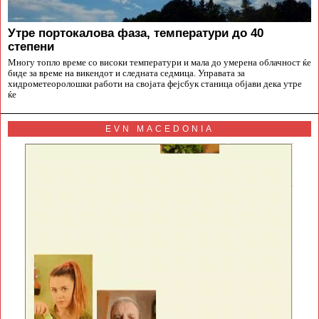
Утре портокалова фаза, температури до 40
степени
Многу топло време со високи температури и мала до умерена облачност ќе
биде за време на викендот и следната седмица. Управата за
хидрометеоролошки работи на својата фејсбук станица објави дека утре
ќе
EVN MACEDONIA