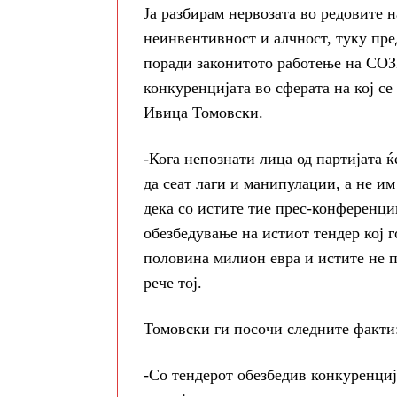
Ја разбирам нервозата во редовите 
неинвентивност и алчност, туку пре
поради законитото работење на СОЗР
конкуренцијата во сферата на кој се
Ивица Томовски.
-Кога непознати лица од партијата 
да сеат лаги и манипулации, а не им
дека со истите тие прес-конференци
обезбедување на истиот тендер кој г
половина милион евра и истите не п
рече тој.
Томовски ги посочи следните факти
-Со тендерот обезбедив конкуренциј