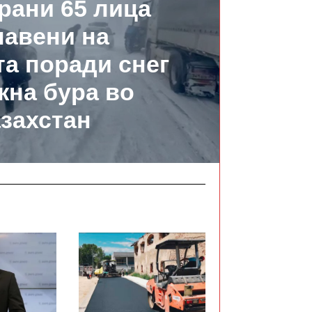
рани 65 лица
лавени на
а поради снег
жна бура во
захстан