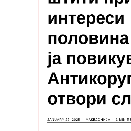
интереси
половина
ја повику
Антикору
отвори сл
JANUARY 22, 2025
МАКЕДОНИЈА
1 MIN R