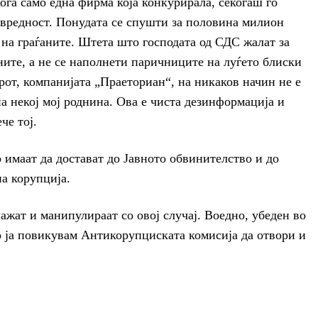
ога само една фирма која конкурирала, секогаш го
 вредност. Понудата се спушти за половина милион
 на граѓаните. Штета што господата од СДС жалат за
аните, а не се наполнети паричниците на луѓето блиски
рот, компанијата „Праеториан“, на никаков начин не е
на некој мој роднина. Ова е чиста дезинформација и
че тој.
имаат да достават до Јавното обвинителство и до
а корупција.
лажат и манипулираат со овој случај. Воедно, убеден во
о ја повикувам Антикорупциската комисија да отвори и