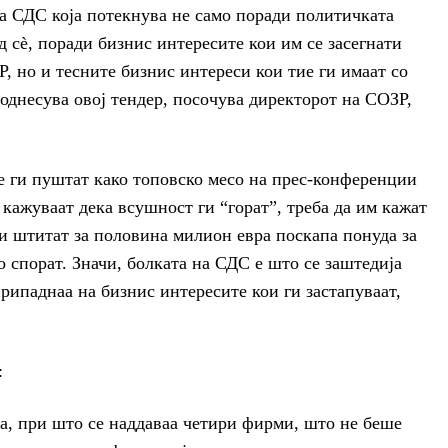
на СДС која потекнува не само поради политичката
д сѐ, поради бизнис интересите кои им се засегнати
, но и тесните бизнис интереси кои тие ги имаат со
 однесува овој тендер, посочува директорот на СОЗР,
ќе ги пуштат како топовско месо на прес-конференции
 кажуваат дека всушност ги “горат”, треба да им кажат
и штитат за половина милион евра поскапа понуда за
о спорат. Значи, болката на СДС е што се заштедија
рипаднаа на бизнис интересите кои ги застапуваат,
:
а, при што се наддаваа четири фирми, што не беше