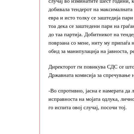
случај во изминатите шест години, к
добивала тендерот на максималната
евра и исто толку се заштедија пари
тоа дека се заштедени пари на граѓ
до таа партија. Добитникот на тенде
поврзана со мене, ниту му припаѓа 
обид за манипулација на јавноста, ре
Директорот ги повикува СДС се што 
Државната комисија за спречување н
-Во спротивно, јасна е намерата да 
исправноста на мојата одлука, личн
го испита овој случај, посочи тој.