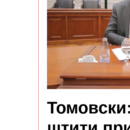
Томовски:
штити пр