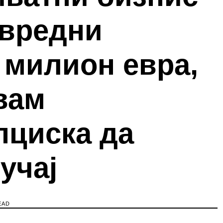
 вредни
 милион евра,
вам
пциска да
учај
EAD