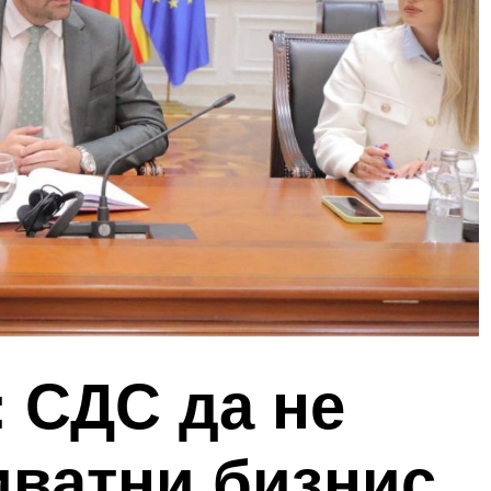
 СДС да не
иватни бизнис