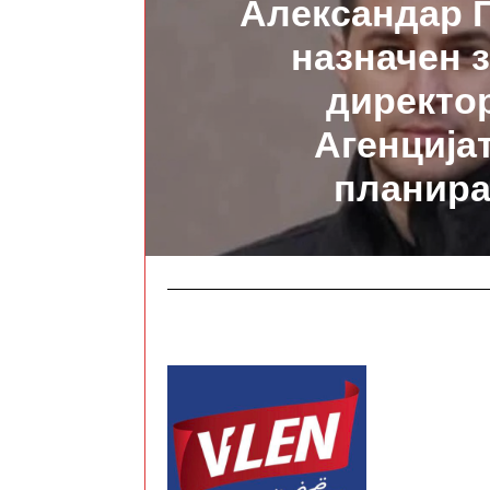
Александар 
назначен з
директо
Агенцијат
планир