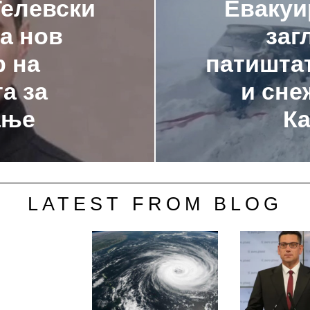
Гелевски
Евакуи
а нов
заг
р на
патиштат
а за
и сне
ање
Ка
LATEST FROM BLOG