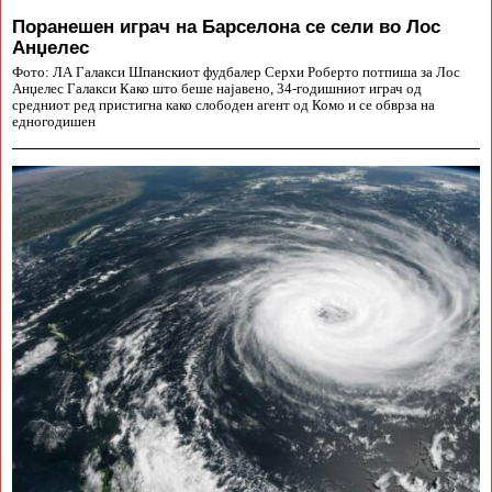
Поранешен играч на Барселона се сели во Лос
Анџелес
Фото: ЛА Галакси Шпанскиот фудбалер Серхи Роберто потпиша за Лос
Анџелес Галакси Како што беше најавено, 34-годишниот играч од
средниот ред пристигна како слободен агент од Комо и се обврза на
едногодишен