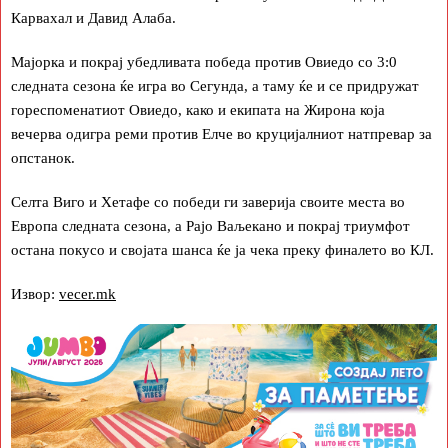
Карвахал и Давид Алаба.
Мајорка и покрај убедливата победа против Овиедо со 3:0
следната сезона ќе игра во Сегунда, а таму ќе и се придружат
гореспоменатиот Овиедо, како и екипата на Жирона која
вечерва одигра реми против Елче во круцијалниот натпревар за
опстанок.
Селта Виго и Хетафе со победи ги заверија своите места во
Европа следната сезона, а Рајо Ваљекано и покрај триумфот
остана покусо и својата шанса ќе ја чека преку финалето во КЛ.
Извор:
vecer.mk