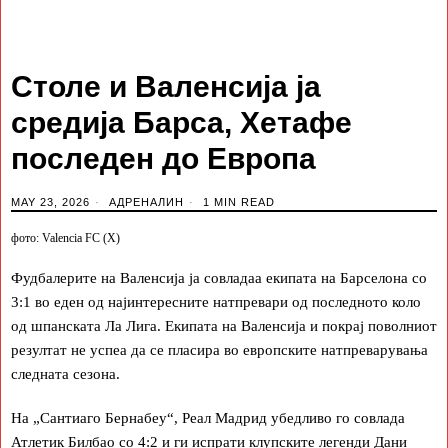
Столе и Валенсија ја
средија Барса, Хетафе
последен до Европа
MAY 23, 2026
АДРЕНАЛИН
1 MIN READ
фото: Valencia FC (X)
Фудбалерите на Валенсија ја совладаа екипата на Барселона со
3:1 во еден од најинтересните натпревари од последното коло
од шпанската Ла Лига. Екипата на Валенсија и покрај поволниот
резултат не успеа да се пласира во европските натпреварувања
следната сезона.
На „Сантиаго Бернабеу“, Реал Мадрид убедливо го совлада
Атлетик Билбао со 4:2 и ги испрати клупските легенди Дани