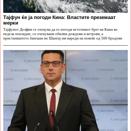
Тајфун ќе ја погоди Кина: Властите преземаат
мерки
Тајфунот Делфин се очекува да го погоди источниот брег на Кина во
недела попладне, со очекувани обилни дождови и ветрови, а
пристаништето Јангшан во Шангај им нареди на повеќе од 500 бродови