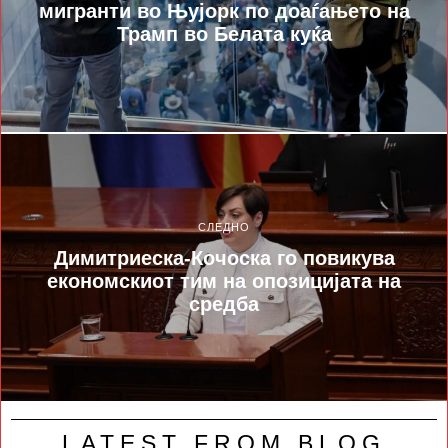
мигранти во Њујорк по доаѓањето на
Трамп во Белата куќа
СЛЕДНО
Димитриеска-Кочоска го повикува
економскиот тим на опозицијата на
средба
LATEST FROM BLOG