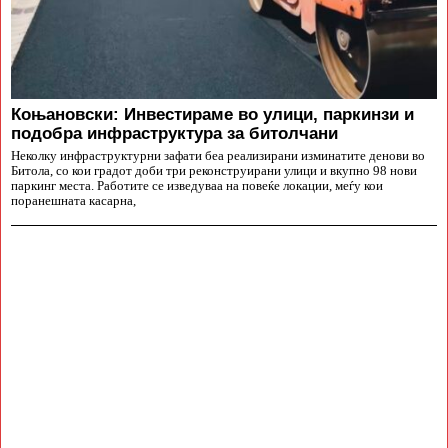
Коњановски: Инвестираме во улици, паркинзи и
подобра инфраструктура за битолчани
Неколку инфраструктурни зафати беа реализирани изминатите денови во
Битола, со кои градот доби три реконструирани улици и вкупно 98 нови
паркинг места. Работите се изведуваа на повеќе локации, меѓу кои
поранешната касарна,