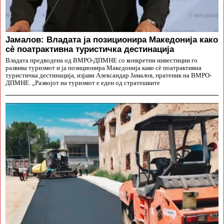
Јамалов: Владата ја позиционира Македонија како
сè поатрактивна туристичка дестинација
Владата предводена од ВМРО-ДПМНЕ со конкретни инвестиции го
развива туризмот и ја позиционира Македонија како сè поатрактивна
туристичка дестинација, изјави Александар Јамалов, пратеник на ВМРО-
ДПМНЕ. „Развојот на туризмот е еден од стратешките