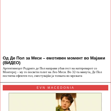
Од Де Пол за Меси – емотивен момент во Мајами
(ВИДЕО)
Аргентинецот Родриго де Пол направи убав гест на натпреварот со
Монтереј – му го посвети голот на Лео Меси. Во 32-та минута, Де Пол
постигна ефектен гол, сместувајќи ја топката во мрежата
EVN MACEDONIA