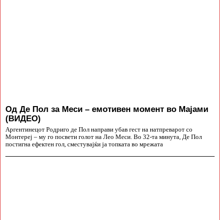
Од Де Пол за Меси – емотивен момент во Мајами
(ВИДЕО)
Аргентинецот Родриго де Пол направи убав гест на натпреварот со
Монтереј – му го посвети голот на Лео Меси. Во 32-та минута, Де Пол
постигна ефектен гол, сместувајќи ја топката во мрежата