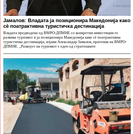
Јамалов: Владата ја позиционира Македонија како
сè поатрактивна туристичка дестинација
Владата предводена од ВМРО-ДПМНЕ со конкретни инвестиции го
развива туризмот и ја позиционира Македонија како сè поатрактивна
туристичка дестинација, изјави Александар Јамалов, пратеник на ВМРО-
ДПМНЕ. „Развојот на туризмот е еден од стратешките