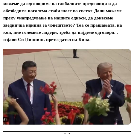
можеме да одговориме на глобалните предизвици и да
обезбедиме поголема стабилност во светот. Дали можеме
преку унапредување на нашите односи, да донесеме
заедничка иднина за човештвото? Тоа се прашањата, на
кои, ние големите лидери, треба да најдеме одговори. ,
изјави Си Џинпинг, претседател на Кина.