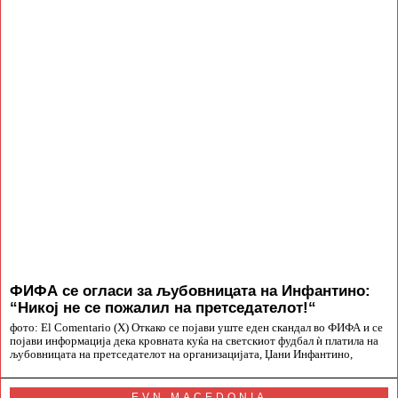
ФИФА се огласи за љубовницата на Инфантино:
“Никој не се пожалил на претседателот!“
фото: El Comentario (X) Откако се појави уште еден скандал во ФИФА и се
појави информација дека кровната куќа на светскиот фудбал ѝ платила на
љубовницата на претседателот на организацијата, Џани Инфантино,
EVN MACEDONIA