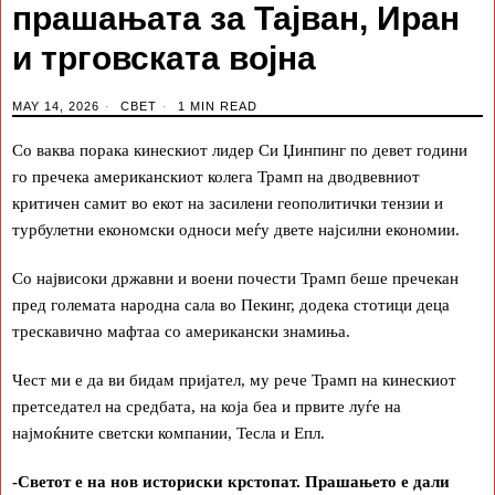
прашањата за Тајван, Иран
и трговската војна
MAY 14, 2026
СВЕТ
1 MIN READ
Со ваква порака кинескиот лидер Си Џинпинг по девет години
го пречека американскиот колега Трамп на дводвевниот
критичен самит во екот на засилени геополитички тензии и
турбулетни економски односи меѓу двете најсилни економии.
Со највисоки државни и воени почести Трамп беше пречекан
пред големата народна сала во Пекинг, додека стотици деца
трескавично мафтаа со американски знамиња.
Чест ми е да ви бидам пријател, му рече Трамп на кинескиот
претседател на средбата, на која беа и првите луѓе на
најмоќните светски компании, Тесла и Епл.
-Светот е на нов историски крстопат. Прашањето е дали