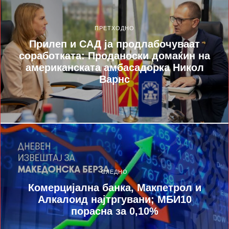
ПРЕТХОДНО
Прилеп и САД ја продлабочуваат
соработката: Проданоски домаќин на
американската амбасадорка Никол
Варнс
СЛЕДНО
Комерцијална банка, Макпетрол и
Алкалоид најтргувани; МБИ10
порасна за 0,10%