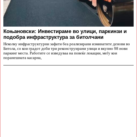
Коњановски: Инвестираме во улици, паркинзи и
подобра инфраструктура за битолчани
Неколку инфраструктурни зафати беа реализирани изминатите денови во
Битола, со кои градот доби три реконструирани улици и вкупно 98 нови
паркинг места. Работите се изведуваа на повеќе локации, меѓу кои
поранешната касарна,