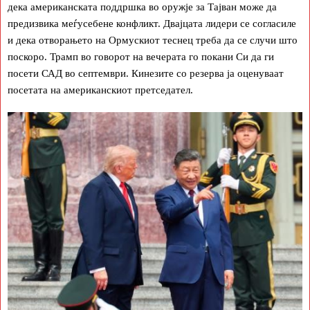
дека американската поддршка во оружје за Тајван може да
предизвика меѓусебене конфликт. Двајцата лидери се согласиле
и дека отворањето на Ормускиот теснец треба да се случи што
поскоро. Трамп во говорот на вечерата го покани Си да ги
посети САД во септември. Кинезите со резерва ја оценуваат
посетата на американскиот претседател.