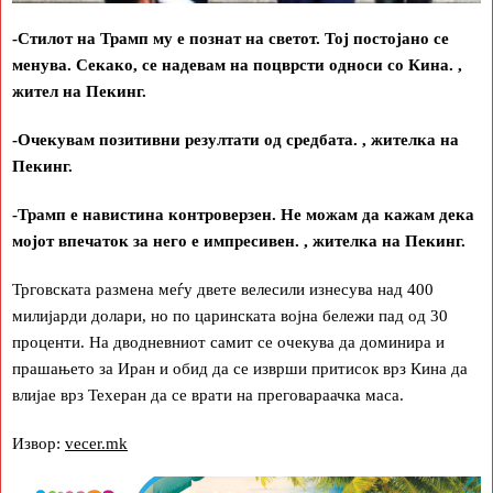
-Стилот на Трамп му е познат на светот. Тој постојано се
менува. Секако, се надевам на поцврсти односи со Кина. ,
жител на Пекинг.
-Очекувам позитивни резултати од средбата. , жителка на
Пекинг.
-Трамп е навистина контроверзен. Не можам да кажам дека
мојот впечаток за него е импресивен. , жителка на Пекинг.
Трговската размена меѓу двете велесили изнесува над 400
милијарди долари, но по царинската војна бележи пад од 30
проценти. На дводневниот самит се очекува да доминира и
прашањето за Иран и обид да се изврши притисок врз Кина да
влијае врз Техеран да се врати на преговараачка маса.
Извор:
vecer.mk