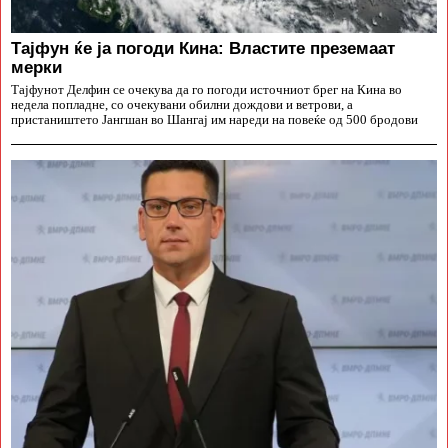
Тајфун ќе ја погоди Кина: Властите преземаат
мерки
Тајфунот Делфин се очекува да го погоди источниот брег на Кина во
недела попладне, со очекувани обилни дождови и ветрови, а
пристаништето Јангшан во Шангај им нареди на повеќе од 500 бродови