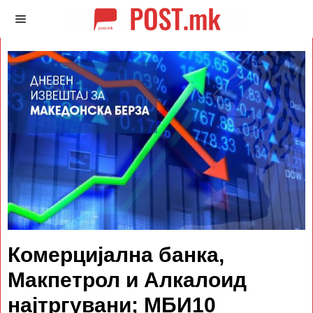
Комерцијална банка,
Макпетрол и Алкалоид
најтргувани; МБИ10