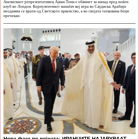
Англискиот репрезентативец Ајван Тони е обвинет за напад пред ноќен
клуб во Лондон. Корпулентниот напаѓач кој игра во Саудиска Арабија
неодамна се врати од Светското првенство, а во својата татковина беше
пречекан
Нова фаза во војната: ИРАНЦИТЕ НАЈАВУВААТ