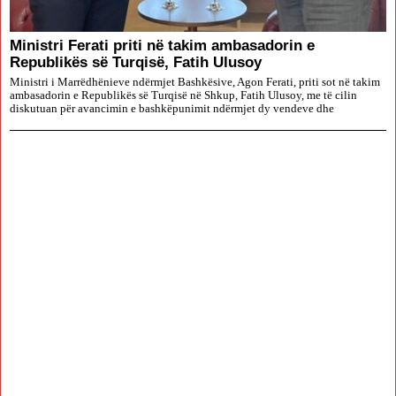
Ministri Ferati priti në takim ambasadorin e
Republikës së Turqisë, Fatih Ulusoy
Ministri i Marrëdhënieve ndërmjet Bashkësive, Agon Ferati, priti sot në takim
ambasadorin e Republikës së Turqisë në Shkup, Fatih Ulusoy, me të cilin
diskutuan për avancimin e bashkëpunimit ndërmjet dy vendeve dhe