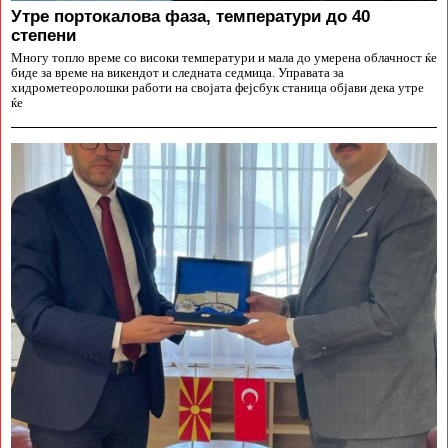
Утре портокалова фаза, температури до 40
степени
Многу топло време со високи температури и мала до умерена облачност ќе
биде за време на викендот и следната седмица. Управата за
хидрометеоролошки работи на својата фејсбук станица објави дека утре
ќе