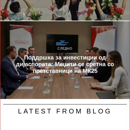
СЛЕДНО
Поддршка за инвестиции од
дијаспората: Меџити се сретна со
претставници на МК25
LATEST FROM BLOG