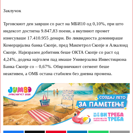
Заклучок
Трговскиот ден заврши со раст на МБИ10 од 0,10%, при што
индексот достигна 9.847,83 поени, а вкупниот промет
изнесуваше 17.410.955 денари. Во ликвидноста доминираше
Комерцијална банка Скопје, пред Макпетрол Скопје и Алкалоид
Скопје. Најизразен добитник беше ОКТА Скопје со раст од
4,24%, додека најголем пад имаше Универзална Инвестициона
Банка Скопје со – 0,67%. Обврзничкиот сегмент беше
неактивен, а ОМБ остана стабилен без дневна промена.