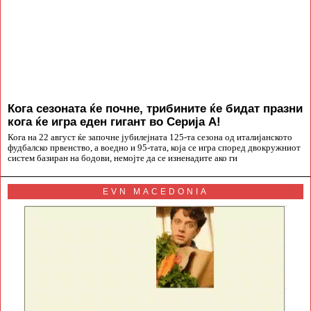
Кога сезоната ќе почне, трибините ќе бидат празни
кога ќе игра еден гигант во Серија А!
Кога на 22 август ќе започне јубилејната 125-та сезона од италијанското
фудбалско првенство, а воедно и 95-тата, која се игра според двокружниот
систем базиран на бодови, немојте да се изненадите ако ги
EVN MACEDONIA