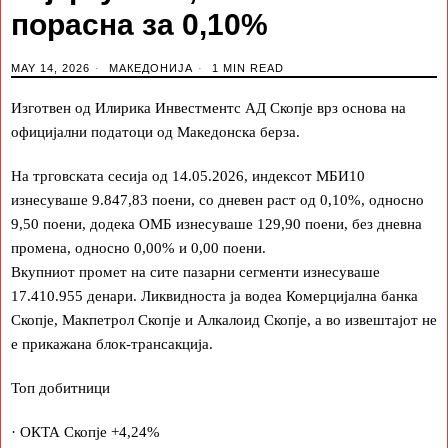
порасна за 0,10%
MAY 14, 2026
МАКЕДОНИЈА
1 MIN READ
Изготвен од Илирика Инвестментс АД Скопје врз основа на
официјални податоци од Македонска берза.
На трговската сесија од 14.05.2026, индексот МБИ10
изнесуваше 9.847,83 поени, со дневен раст од 0,10%, односно
9,50 поени, додека ОМБ изнесуваше 129,90 поени, без дневна
промена, односно 0,00% и 0,00 поени.
Вкупниот промет на сите пазарни сегменти изнесуваше
17.410.955 денари. Ликвидноста ја водеа Комерцијална банка
Скопје, Макпетрол Скопје и Алкалоид Скопје, а во извештајот не
е прикажана блок-трансакција.
Топ добитници
· ОКТА Скопје +4,24%