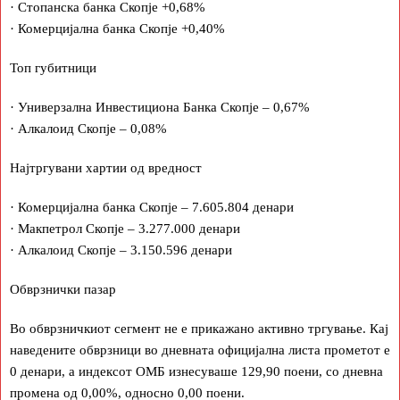
· Стопанска банка Скопје +0,68%
· Комерцијална банка Скопје +0,40%
Топ губитници
· Универзална Инвестициона Банка Скопје – 0,67%
· Алкалоид Скопје – 0,08%
Најтргувани хартии од вредност
· Комерцијална банка Скопје – 7.605.804 денари
· Макпетрол Скопје – 3.277.000 денари
· Алкалоид Скопје – 3.150.596 денари
Обврзнички пазар
Во обврзничкиот сегмент не е прикажано активно тргување. Кај
наведените обврзници во дневната официјална листа прометот е
0 денари, а индексот ОМБ изнесуваше 129,90 поени, со дневна
промена од 0,00%, односно 0,00 поени.