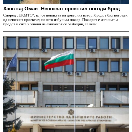
Хаос кај Оман: Непознат проектил погоди брод
Според „UKMTO“, кој се повикува на доверлив извор, бродот бил погоден
од непознат проектил, по што избувнал пожар. Пожарот е изгаснат, а
бродот и сите членови на екипажот се безбедни, се вели