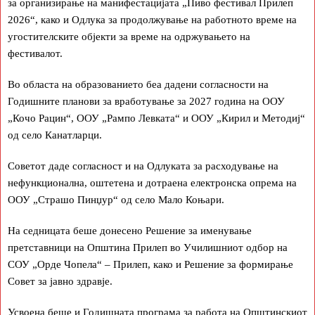
за организирање на манифестацијата „Пиво фестивал Прилеп
2026“, како и Одлука за продолжување на работното време на
угостителските објекти за време на одржувањето на
фестивалот.
Во областа на образованието беа дадени согласности на
Годишните планови за вработување за 2027 година на ООУ
„Кочо Рацин“, ООУ „Рампо Левката“ и ООУ „Кирил и Методиј“
од село Канатларци.
Советот даде согласност и на Одлуката за расходување на
нефункционална, оштетена и дотраена електронска опрема на
ООУ „Страшо Пинџур“ од село Мало Коњари.
На седницата беше донесено Решение за именување
претставници на Општина Прилеп во Училишниот одбор на
СОУ „Орде Чопела“ – Прилеп, како и Решение за формирање
Совет за јавно здравје.
Усвоена беше и Годишната програма за работа на Општинскиот