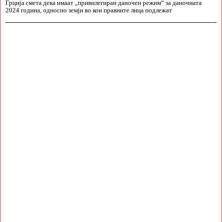
Грција смета дека имаат „привилегиран даночен режим“ за даночната
2024 година, односно земји во кои правните лица подлежат