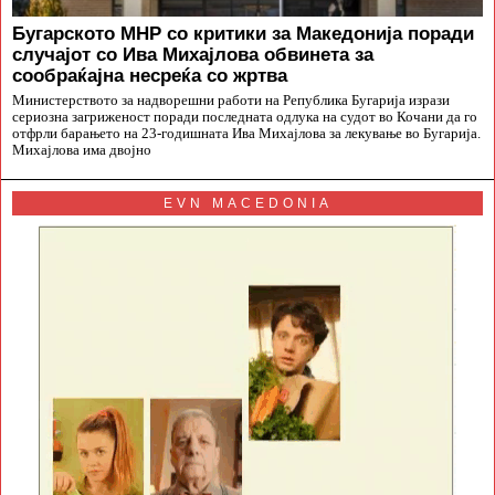
Бугарското МНР со критики за Македонија поради
случајот со Ива Михајлова обвинета за
сообраќајна несреќа со жртва
Министерството за надворешни работи на Република Бугарија изрази
сериозна загриженост поради последната одлука на судот во Кочани да го
отфрли барањето на 23-годишната Ива Михајлова за лекување во Бугарија.
Михајлова има двојно
EVN MACEDONIA