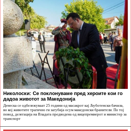
Николоски: Се поклонуваме пред хероите кои го
дадоа животот за Македонија
Денеска се одбележуваат 25 години од масакрот кај Љуботенски бачила,
во кој животите трагично ги загубија осум македонски бранители. По тој
повод, делегација на Владата предводена од вицепремиерот и министер за
транспорт