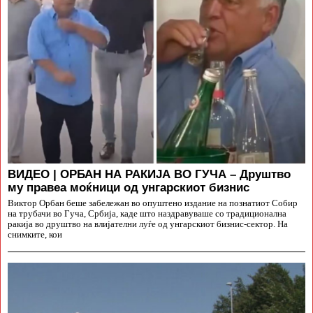
ВИДЕО | ОРБАН НА РАКИЈА ВО ГУЧА – Друштво
му правеа моќници од унгарскиот бизнис
Виктор Орбан беше забележан во опуштено издание на познатиот Собир
на трубачи во Гуча, Србија, каде што наздравуваше со традиционална
ракија во друштво на влијателни луѓе од унгарскиот бизнис-сектор. На
снимките, кои