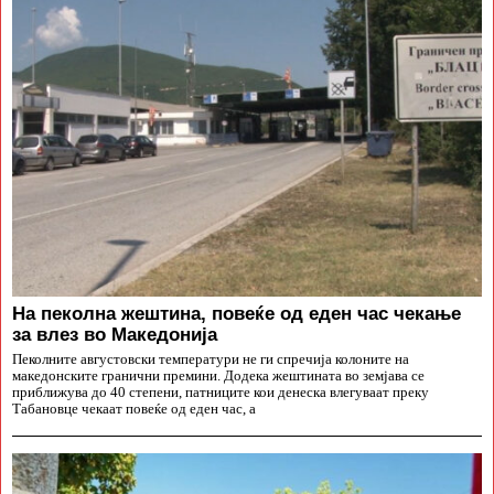
На пеколна жештина, повеќе од еден час чекање
за влез во Македонија
Пеколните августовски температури не ги спречија колоните на
македонските гранични премини. Додека жештината во земјава се
приближува до 40 степени, патниците кои денеска влегуваат преку
Табановце чекаат повеќе од еден час, а