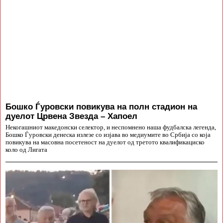
Бошко Ѓуровски повикува на полн стадион на
дуелот Црвена Звезда – Хапоел
Некогашниот македонски селектор, и неспомнено наша фудбалска легенда,
Бошко Ѓуровски денеска излезе со изјава во медиумите во Србија со која
повикува на масовна посетеност на дуелот од третото квалификациско
коло од Лигата