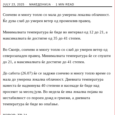
JULY 23, 2025
МАКЕДОНИЈА
1 MIN READ
Сончево и многу топло со мала до умерена локална облачност.
Ќе дува слаб до умерен ветер од променлив правец.
Минималната температура ќе биде во интервал од 12 до 21, а
максималната ќе достигне од 35 до 41 степен.
Во Скопје, сончево и многу топло со слаб до умерен ветер од
северозападен правец. Минималната температура ќе се спушти
до 21, а максималната ќе достигне до 41 степен.
До сабота (26.07) ќе се задржи сончево и многу топло време со
мала до умерена локална облачност. Дневната температура
наместа ќе надминува 40 степени и насекаде ќе биде над
просекот за месец јули. Во недела ќе има локална појава на
нестабилност со пороен дожд и грмежи, а дневната
температура ќе биде во опаѓање.