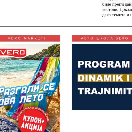
биле прегледан
тестови. Докол
дека темите и 
VERO MARKETI
АВТО ШКОЛА БЕКО