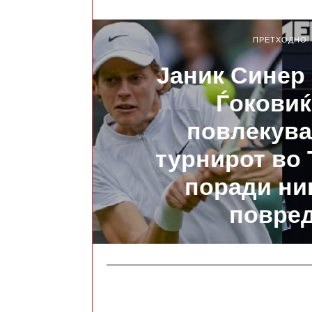
ПРЕТХОДНО
Јаник Синер
Ѓоковиќ
повлекува
турнирот во
поради ни
повре