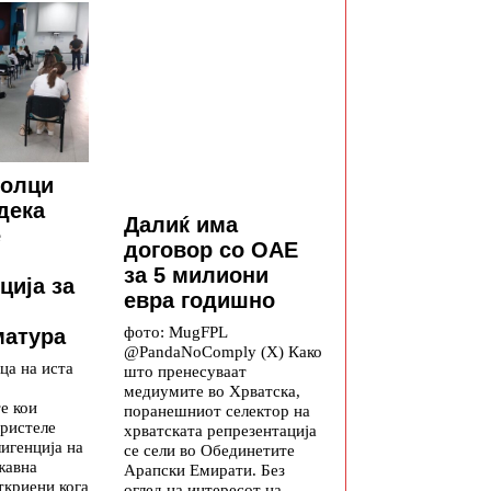
олци
дека
Далиќ има
е
договор со ОАЕ
за 5 милиони
ција за
евра годишно
фото: MugFPL
матура
@PandaNoComply (X) Како
ца на иста
што пренесуваат
медиумите во Хрватска,
е кои
поранешниот селектор на
ористеле
хрватската репрезентација
игенција на
се сели во Обединетите
жавна
Арапски Емирати. Без
ткриени кога
оглед на интересот на