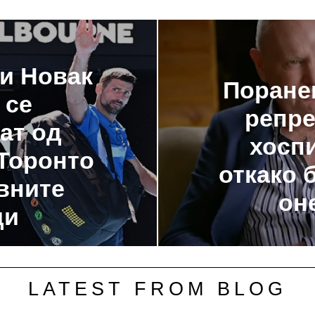
 и Новак
Поране
 се
репре
ат од
хосп
 Торонто
откако 
вните
он
ди
LATEST FROM BLOG