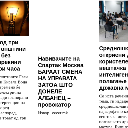
од три
Средношк
 општини
откриени 
 без
Навивачите на
користел
 прекини
Спартак Москва
вештачка
ри часа
БАРААТ СМЕНА
интелиген
општините Гази
НА УПРАВАТА
полагање
 и Кисела Вода
ЗАТОА ШТО
државна 
времено ќе
ДОНЕЛЕ
 електрична
Со иста речени
ради планирани
АЛБАНЕЦ –
тема, ги издаде
тервенции на
провокатор
средношколцит
поред
најверојатно к
распоред,
Извор: vecer.mk
вештачка интел
е траат од три
полагањето др
матура. Биле о