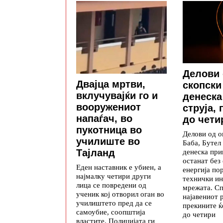
Делови 
Двајца мртви,
скопски
вклучувајќи го и
денеска
вооружениот
струја,
напаѓач, во
до чети
пукотница во
Делови од 
училиште во
Баба, Бутел
Тајланд
денеска при
останат без
Еден наставник е убиен, а
енергија по
најмалку четири други
технички ин
лица се повредени од
мрежата. С
ученик кој отворил оган во
најавениот 
училиштето пред да се
прекините ќ
самоубие, соопштија
до четири
властите. Полицијата ги