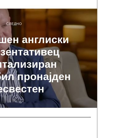
СЛЕДНО
шен англиски
зентативец
итализиран
бил пронајден
есвестен