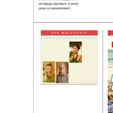
потврди жртвите и рече
дека осомничениот
EVN MACEDONIA