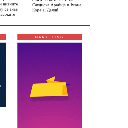
и нивните
Саудиска Арабија и Јужна
ку се знае
Кореја, Далиќ
насоките
MARKETING