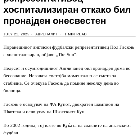
хоспитализиран откако бил
пронајден онесвестен
JULY 21, 2025
АДРЕНАЛИН
1 MIN READ
Поранешниот англиски фудбалски репрезентативец Пол Гаскоњ
е хоспитализиран, објави „The Sun“.
Педесет и осумгодишниот Англичанец бил пронајден дома во
бесознание. Неговата состојба моментално се смета за
стабилна. Се очекува Гаскоњ да помине неколку дена во
болница.
Гаскоњ е освојувач на ФА Купот, двократен шампион на
Шкотска и освојувач на Шкотскиот Куп.
Во 2002 година, тој влезе во Куќата на славните на англискиот
фудбал.