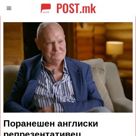
Поранешен англиски
репрезентативец