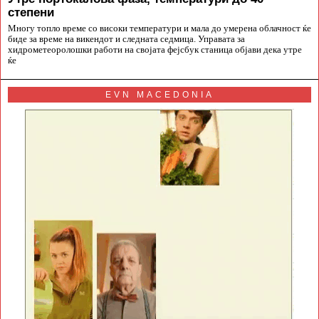
степени
Многу топло време со високи температури и мала до умерена облачност ќе
биде за време на викендот и следната седмица. Управата за
хидрометеоролошки работи на својата фејсбук станица објави дека утре
ќе
EVN MACEDONIA