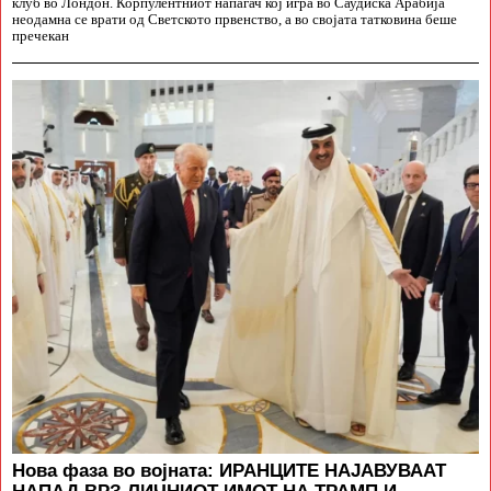
клуб во Лондон. Корпулентниот напаѓач кој игра во Саудиска Арабија
неодамна се врати од Светското првенство, а во својата татковина беше
пречекан
Нова фаза во војната: ИРАНЦИТЕ НАЈАВУВААТ
НАПАД ВРЗ ЛИЧНИОТ ИМОТ НА ТРАМП И