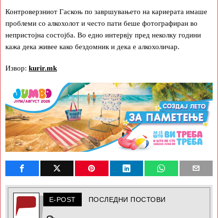
Контроверзниот Гаскоњ по завршувањето на кариерата имаше
проблеми со алкохолот и често пати беше фотографиран во
непристојна состојба. Во едно интервју пред неколку години
кажа дека живее како бездомник и дека е алкохоличар.
Извор:
kurir.mk
E-POST
ПОСЛЕДНИ ПОСТОВИ