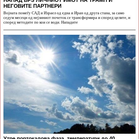
НЕГОВИТЕ ПАРТНЕРИ
Војната помеѓу САД и Израел од една и Иран од друга стана, за само
седум месеци од нејзиниот почеток се трансформира и според целите, и
според методите по кои се води. Нападите
Утре портокалова фаза, температури до 40