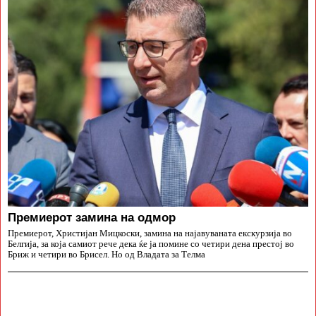
Премиерот замина на одмор
Премиерот, Христијан Мицкоски, замина на најавуваната екскурзија во
Белгија, за која самиот рече дека ќе ја помине со четири дена престој во
Бриж и четири во Брисел. Но од Владата за Телма