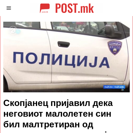
Скопјанец пријавил дека
неговиот малолетен син
бил малтретиран од