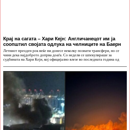
Крај на сагата – Хари Кејн: Англичанецот им ја
соопштил својата одлука на челниците на Баерн
Летниот преоден рок веќе ни донесе неколку познати трансфери, но се
чини дека најдоброто допрва доаѓа. Со недели се шпекулираше за
судбината на Хари Кејн, кој официјално влезе во последната година од