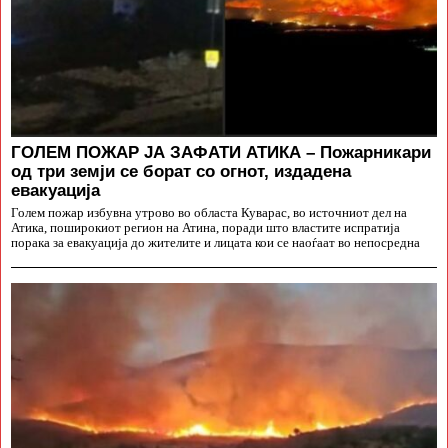
ГОЛЕМ ПОЖАР ЈА ЗАФАТИ АТИКА – Пожарникари
од три земји се борат со огнот, издадена
евакуација
Голем пожар избувна утрово во областа Куварас, во источниот дел на
Атика, поширокиот регион на Атина, поради што властите испратија
порака за евакуација до жителите и лицата кои се наоѓаат во непосредна