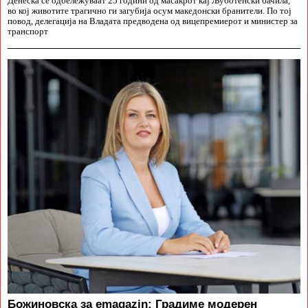
Денеска се одбележуваат 25 години од масакрот кај Љуботенски бачила,
во кој животите трагично ги загубија осум македонски бранители. По тој
повод, делегација на Владата предводена од вицепремиерот и министер за
транспорт
Божиновска за emagazin: Градиме модерен