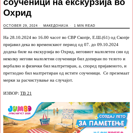
соученици на екскурзија во
Охрид
OCTOBER 29, 2024
МАКЕДОНИЈА
1 MIN READ
На 28.10.2024 во 16.00 часот во СВР Скопје, Е.Ш.(61) од Скопје
пријавил дека во временскиот период од 07. до 09.10.2024
додека биле на екскурзија во Охрид, неговиот малолетен син од
неколку негови малолетни соученици бил допиран по телото и
вербално и физички бил малтретиран, а, според пријавеното, и
претходно бил малтретиран од истите соученици. Се преземаат
мерки за расчистување на случајот.
ИЗВОР:
ТВ 21