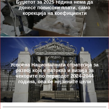
Буџетот за 2025 година нема да
донесе повисоки плати, само
корекција на коефициенти
СЛЕДНО
Усвоена Националната стратегија за
развој која е патоказ и визија за
чекорите во периодот 2024-2044
година, ова се нејзините цели